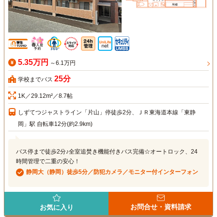
5.35万円
～6.1万円
25分
学校までバス
1K／29.12m²／8.7帖
しずてつジャストライン「片山」停徒歩2分、ＪＲ東海道本線「東静
岡」駅 自転車12分(約2.9km)
バス停まで徒歩2分♪全室追焚き機能付きバス完備☆オートロック、24
時間管理で二重の安心！
静岡大（静岡）徒歩5分／防犯カメラ／モニター付インターフォン
お問合せ・資料請求
お気に入り