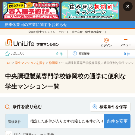
夏季休業日の営業に関するお知らせ
全国の学生マンション・アパート・学生会館・学生寮検索サイト
メニュー
ログイン
0
0
件
件
お気に入り
閲覧履歴
TOP
>
学生マンションを探す
>
静岡県
>
中央調理製菓専門学校静岡校に通学便利な学生マンシ
中央調理製菓専門学校静岡校の通学に便利な
学生マンション一覧
条件を絞り込む
検索条件を保存
条件を変更
指定した条件が入ります/指定した条件が入ります/指定した条…
詳細条件