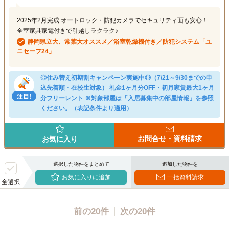
2025年2月完成 オートロック・防犯カメラでセキュリティ面も安心！
全室家具家電付きで引越しラクラク♪
静岡県立大、常葉大オススメ／浴室乾燥機付き／防犯システム「ユ
ニセーフ24」
◎住み替え初期割キャンペーン実施中◎（7/21～9/30までの申
込先着順・在校生対象） 礼金1ヶ月分OFF・初月家賃最大1ヶ月
分フリーレント ※対象部屋は「入居募集中の部屋情報」を参照
ください。（表記条件より適用）
お問合せ・資料請求
お気に入り
選択した物件をまとめて
追加した物件を
お気に入りに追加
一括資料請求
全選択
前の20件
次の20件