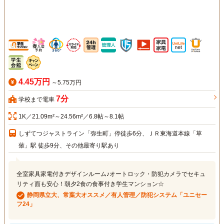
4.45万円
～5.75万円
7分
学校まで電車
1K／21.09m²～24.56m²／6.8帖～8.1帖
しずてつジャストライン「弥生町」停徒歩6分、ＪＲ東海道本線「草
薙」駅 徒歩9分、その他最寄り駅あり
全室家具家電付きデザインルーム♪オートロック・防犯カメラでセキュ
リティ面も安心！朝夕2食の食事付き学生マンション☆
静岡県立大、常葉大オススメ／有人管理／防犯システム「ユニセー
フ24」