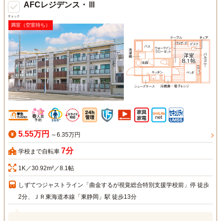
AFCレジデンス・Ⅲ
チェック
満室（空室待ち）
5.55万円
～6.35万円
7分
学校まで自転車
1K／30.92m²／8.1帖
しずてつジャストライン「曲金するが視覚総合特別支援学校前」停 徒歩
2分、ＪＲ東海道本線「東静岡」駅 徒歩13分