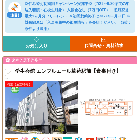
◎住み替え初期割キャンペーン実施中◎（7/21～9/30までの申
込先着順・在校生対象） 入館金なし（7万円OFF）・初月家賃
最大1ヶ月分フリーレント ※初回契約終了は2028年3月31日 ※
対象部屋は「入居募集中の部屋情報」を参照ください。（表記
条件より適用）
お問合せ・資料請求
お気に入り
来春入居予約受付
学生会館 エンブルエール草薙駅前【食事付き】
チェック
満室（空室待ち）