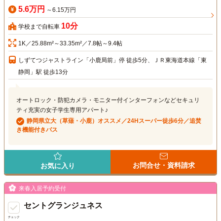
5.6万円
～6.15万円
10分
学校まで自転車
1K／25.88m²～33.35m²／7.8帖～9.4帖
しずてつジャストライン「小鹿局前」停 徒歩5分、ＪＲ東海道本線「東
静岡」駅 徒歩13分
オートロック・防犯カメラ・モニター付インターフォンなどセキュリ
ティ充実の女子学生専用アパート♪
静岡県立大（草薙・小鹿）オススメ／24Hスーパー徒歩6分／追焚
き機能付きバス
お問合せ・資料請求
お気に入り
来春入居予約受付
セントグランジュネス
チェック