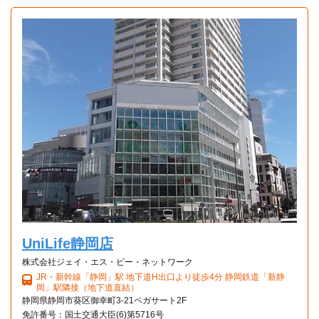
UniLife静岡店
株式会社ジェイ・エス・ビー・ネットワーク
JR・新幹線「静岡」駅 地下道H出口より徒歩4分 静岡鉄道「新静
岡」駅隣接（地下道直結）
静岡県静岡市葵区御幸町3-21ペガサート2F
免許番号：国土交通大臣(6)第5716号