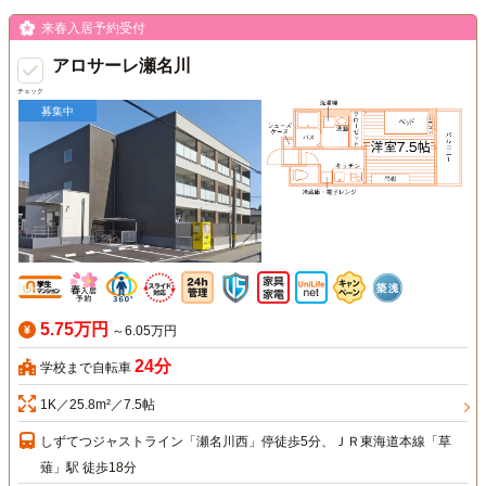
来春入居予約受付
アロサーレ瀬名川
チェック
募集中
5.75万円
～6.05万円
24分
学校まで自転車
1K／25.8m²／7.5帖
しずてつジャストライン「瀬名川西」停徒歩5分、ＪＲ東海道本線「草
薙」駅 徒歩18分