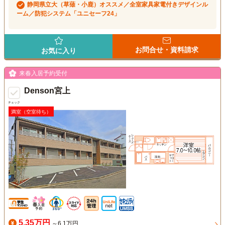
静岡県立大（草薙・小鹿）オススメ／全室家具家電付きデザインル
ーム／防犯システム「ユニセーフ24」
お問合せ・資料請求
お気に入り
来春入居予約受付
Denson宮上
チェック
満室（空室待ち）
5.35万円
～6.1万円