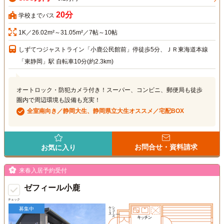
20分
学校までバス
1K／26.02m²～31.05m²／7帖～10帖
しずてつジャストライン「小鹿公民館前」停徒歩5分、ＪＲ東海道本線
「東静岡」駅 自転車10分(約2.3km)
オートロック・防犯カメラ付き！スーパー、コンビニ、郵便局も徒歩
圏内で周辺環境も設備も充実！
全室南向き／静岡大生、静岡県立大生オススメ／宅配BOX
お問合せ・資料請求
お気に入り
来春入居予約受付
ゼフィール小鹿
チェック
募集中