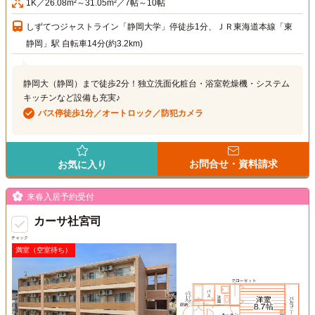
1K／26.08m²～31.05m²／7帖～10帖
しずてつジャストライン「静岡大学」停徒歩1分、ＪＲ東海道本線「東
静岡」駅 自転車14分(約3.2km)
静岡大（静岡）まで徒歩2分！独立洗面化粧台・浴室乾燥機・システム
キッチンなど設備も充実♪
バス停徒歩1分／オートロック／防犯カメラ
お問合せ・資料請求
お気に入り
来春入居予約受付
カーサ社宮司
チェック
満室（空室待ち）