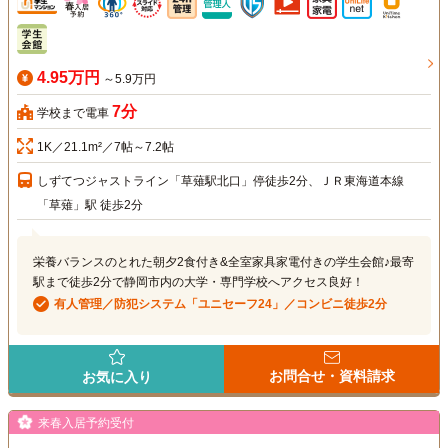
4.95万円
～5.9万円
7分
学校まで電車
1K／21.1m²／7帖～7.2帖
しずてつジャストライン「草薙駅北口」停徒歩2分、ＪＲ東海道本線
「草薙」駅 徒歩2分
栄養バランスのとれた朝夕2食付き&全室家具家電付きの学生会館♪最寄
駅まで徒歩2分で静岡市内の大学・専門学校へアクセス良好！
有人管理／防犯システム「ユニセーフ24」／コンビニ徒歩2分
お問合せ・資料請求
お気に入り
来春入居予約受付