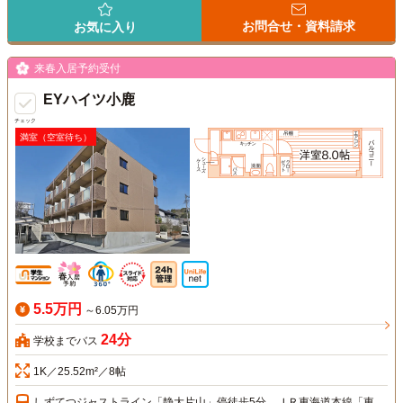
お問合せ・資料請求
お気に入り
来春入居予約受付
EYハイツ小鹿
チェック
満室（空室待ち）
5.5万円
～6.05万円
24分
学校までバス
1K／25.52m²／8帖
しずてつジャストライン「静大片山」停徒歩5分、ＪＲ東海道本線「東