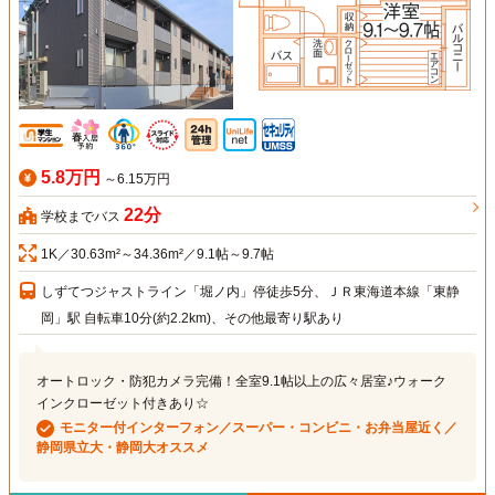
5.8万円
～6.15万円
22分
学校までバス
1K／30.63m²～34.36m²／9.1帖～9.7帖
しずてつジャストライン「堀ノ内」停徒歩5分、ＪＲ東海道本線「東静
岡」駅 自転車10分(約2.2km)、その他最寄り駅あり
オートロック・防犯カメラ完備！全室9.1帖以上の広々居室♪ウォーク
インクローゼット付きあり☆
モニター付インターフォン／スーパー・コンビニ・お弁当屋近く／
静岡県立大・静岡大オススメ