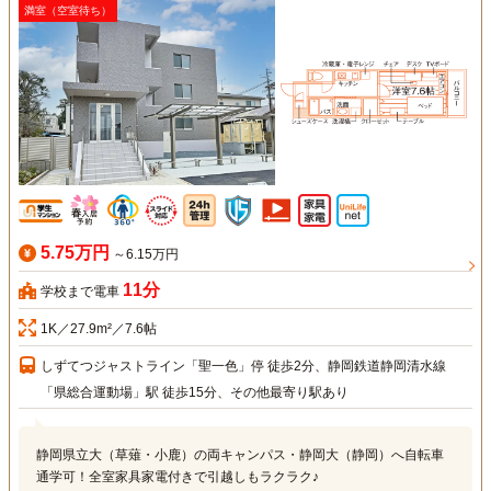
満室（空室待ち）
5.75万円
～6.15万円
11分
学校まで電車
1K／27.9m²／7.6帖
しずてつジャストライン「聖一色」停 徒歩2分、静岡鉄道静岡清水線
「県総合運動場」駅 徒歩15分、その他最寄り駅あり
静岡県立大（草薙・小鹿）の両キャンパス・静岡大（静岡）へ自転車
通学可！全室家具家電付きで引越しもラクラク♪