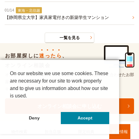
01/14
東海・北信越
【静岡県立大学】家具家電付きの新築学生マンション
一覧を見る
お部屋探しに
迷
っ
た
ら
、
オンライン相談会
On our website we use some cookies. These
オンライン相談会に参加いただくと、スタッフが志望校に合わせたお部
are necessary for our site to work properly
屋探しをサポートします。
and to give us information about how our site
※参加には事前登録が必要です。
is used.
オンライン相談会に申し込む
Deny
Accept
物件検索
担当店舗
限定特典
新着情報