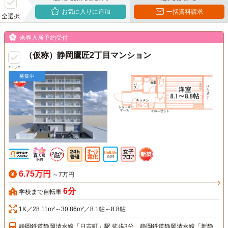
お気に入りに追加
一括資料請求
全選択
来春入居予約受付
（仮称）静岡鷹匠2丁目マンション
チェック
募集中
6.75万円
～7万円
6分
学校まで自転車
1K／28.11m²～30.86m²／8.1帖～8.8帖
静岡鉄道静岡清水線「日吉町」駅 徒歩3分、静岡鉄道静岡清水線「新静