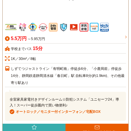
5.5万円
～5.95万円
15分
学校までバス
1K／30m²／8帖
しずてつジャストライン「有明町南」停徒歩6分、「小鹿局前」停徒歩
14分、静岡鉄道静岡清水線「春日町」駅 自転車8分(約1.9km)、その他最
寄り駅あり
全室家具家電付きデザインルーム☆防犯システム「ユニセーフ24」導
入！スーパー徒歩圏内で買い物便利♪
オートロック／モニター付インターフォン／宅配BOX