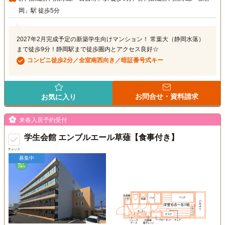
岡」駅 徒歩5分
2027年2月完成予定の新築学生向けマンション！ 常葉大（静岡水落）
まで徒歩9分！静岡駅まで徒歩圏内とアクセス良好☆
コンビニ徒歩2分／全室南西向き／暗証番号式キー
お問合せ・資料請求
お気に入り
来春入居予約受付
学生会館 エンブルエール草薙【食事付き】
チェック
募集中