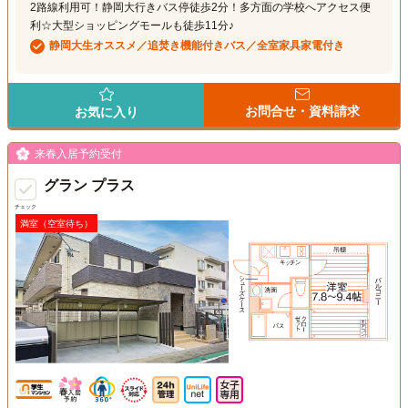
2路線利用可！静岡大行きバス停徒歩2分！多方面の学校へアクセス便
利☆大型ショッピングモールも徒歩11分♪
静岡大生オススメ／追焚き機能付きバス／全室家具家電付き
お問合せ・資料請求
お気に入り
来春入居予約受付
グラン プラス
チェック
満室（空室待ち）