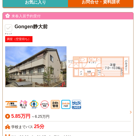
お問合せ・資料請求
お気に入り
来春入居予約受付
Gongen静大前
チェック
満室（空室待ち）
5.85万円
～6.25万円
25分
学校までバス