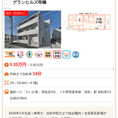
グランヒルズ布橋
チェック
満室（空室待ち）
5.35万円
～5.95万円
14分
学校まで自転車
1R／26.8m²／9.5帖
遠鉄バス「さいが崖」停徒歩4分、ＪＲ東海道本線「浜松」駅 自転車13
分(約3.0km)
2026年1月完成！静岡大・浜松学院大まで徒歩圏内！全室家具家電付