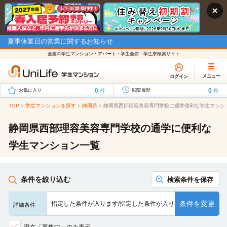
夏季休業日の営業に関するお知らせ
全国の学生マンション・アパート・学生会館・学生寮検索サイト
メニュー
ログイン
0
0
件
件
お気に入り
閲覧履歴
TOP
>
学生マンションを探す
>
静岡県
>
静岡県西部理容美容専門学校に通学便利な学生マンシ
静岡県西部理容美容専門学校の通学に便利な
学生マンション一覧
条件を絞り込む
検索条件を保存
条件を変更
指定した条件が入ります/指定した条件が入ります/指定した条…
詳細条件