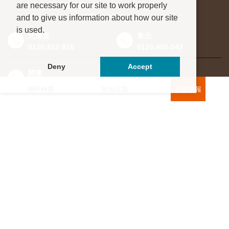
are necessary for our site to work properly
進学先が決まっていない方も、
and to give us information about how our site
お気軽にご相談ください
is used.
北海道
東北
0120-912-816
0120-956-543
Deny
Accept
関東
東海・北信越
0120-964-142
0120-964-791
物件検索
担当店舗
新着情報
京都・滋賀
大阪・兵庫
0120-952-924
0120-351-830
中国・四国
九州・沖縄
0120-923-715
0120-912-781