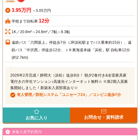
3.95万円
～5.05万円
12分
学校まで自転車
1K／20.8m²～24.8m²／7帖～8.3帖
遠鉄バス「六間坂上」停徒歩7分（JR浜松駅までバス乗車約15分）、遠
鉄バス「中沢西」停徒歩12分、ＪＲ東海道本線「浜松」駅 自転車12分
(約2.7km)
2026年2月完成！静岡大（浜松）徒歩8分！ 朝夕2食付き&全室家具家
電付きの学生マンション♪高速光インターネット無料☆ ※第2期入居募
集開始しました！新築未入居部屋あり☆
有人管理／防犯システム「ユニセーフ24」／コンビニ徒歩7分
お問合せ・資料請求
お気に入り
来春入居予約受付