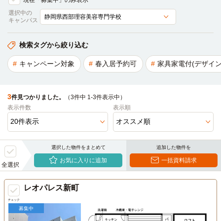
現在「募集中」のみ表示
選択中の
キャンパス
検索タグから絞り込む
キャンペーン対象
春入居予約可
家具家電付(デザイン
3
件見つかりました。
（3件中 1-3件表示中）
表示件数
表示順
選択した物件をまとめて
追加した物件を
お気に入りに追加
一括資料請求
全選択
レオパレス新町
チェック
募集中