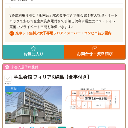
3路線利用可能な「湘南台」駅の食事付き学生会館！有人管理・オート
ロックで安心☆全室家具家電付きで引越し便利☆居室にバス・トイレ
完備でプライベート空間も確保できます♪
光ネット無料／女子専用フロア／スーパー・コンビニ徒歩圏内
お問合せ・資料請求
お気に入り
来春入居予約受付
学生会館 フィリアK綱島【食事付き】
チェック
募集中