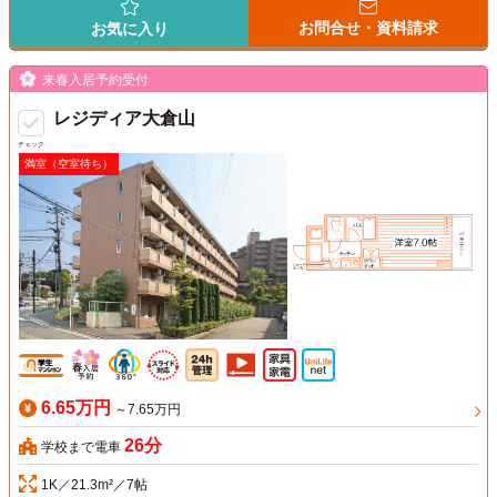
お問合せ・資料請求
お気に入り
来春入居予約受付
レジディア大倉山
チェック
満室（空室待ち）
6.65万円
～7.65万円
26分
学校まで電車
1K／21.3m²／7帖