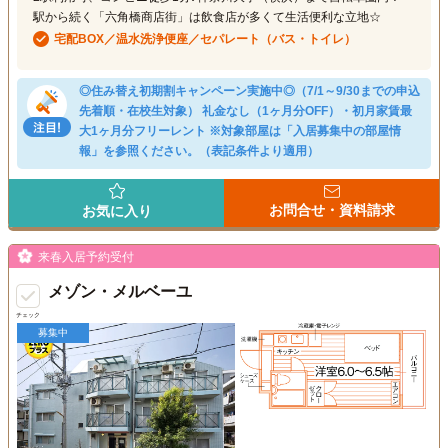
駅から続く「六角橋商店街」は飲食店が多くて生活便利な立地☆
宅配BOX／温水洗浄便座／セパレート（バス・トイレ）
◎住み替え初期割キャンペーン実施中◎（7/1～9/30までの申込
先着順・在校生対象） 礼金なし（1ヶ月分OFF）・初月家賃最
大1ヶ月分フリーレント ※対象部屋は「入居募集中の部屋情
報」を参照ください。（表記条件より適用）
お問合せ・資料請求
お気に入り
来春入居予約受付
メゾン・メルベーユ
チェック
募集中