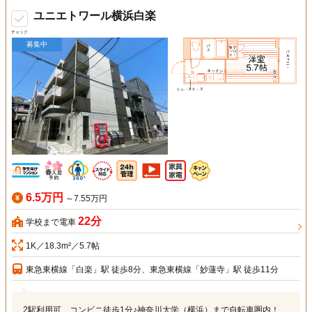
ユニエトワール横浜白楽
チェック
募集中
6.5万円
～7.55万円
22分
学校まで電車
1K／18.3m²／5.7帖
東急東横線「白楽」駅 徒歩8分、東急東横線「妙蓮寺」駅 徒歩11分
2駅利用可、コンビニ徒歩1分♪神奈川大学（横浜）まで自転車圏内！