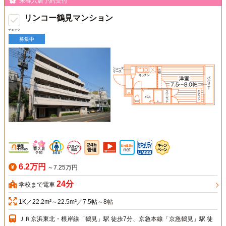
来春入居予約受付
リンコー鶴見マンション
チェック
募集中
6.2万円
～7.25万円
24分
学校まで電車
1K／22.2m²～22.5m²／7.5帖～8帖
ＪＲ京浜東北・根岸線「鶴見」駅 徒歩7分、京急本線「京急鶴見」駅 徒