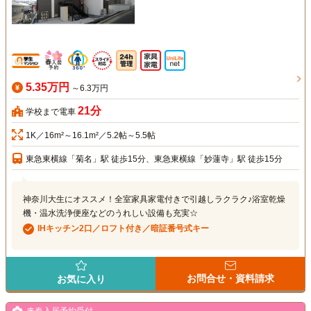
5.35万円
～6.3万円
21分
学校まで電車
1K／16m²～16.1m²／5.2帖～5.5帖
東急東横線「菊名」駅 徒歩15分、東急東横線「妙蓮寺」駅 徒歩15分
神奈川大生にオススメ！全室家具家電付きで引越しラクラク♪浴室乾燥
機・温水洗浄便座などのうれしい設備も充実☆
IHキッチン2口／ロフト付き／暗証番号式キー
お問合せ・資料請求
お気に入り