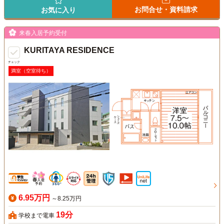
お問合せ・資料請求
お気に入り
来春入居予約受付
KURITAYA RESIDENCE
チェック
満室（空室待ち）
6.95万円
～8.25万円
19分
学校まで電車