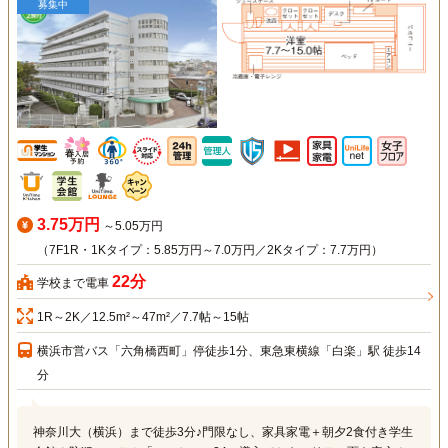
募集中
3.75万円
～5.05万円
（7F1R・1Kタイプ：5.85万円～7.0万円／2Kタイプ：7.7万円）
22分
学校まで電車
1R～2K／12.5m²～47m²／7.7帖～15帖
横浜市営バス「六角橋西町」停徒歩1分、東急東横線「白楽」駅 徒歩14
分
神奈川大（横浜）まで徒歩3分♪門限なし、家具家電＋朝夕2食付き学生