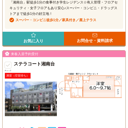
「湘南台」駅徒歩1分の食事付き学生レジデンス☆有人管理・フロアセ
キュリティ・女子フロアもあり安心♪スーパー・コンビニ・ドラッグス
トアまで徒歩1分の好立地！
スーパー・コンビニ徒歩1分／家具付き／屋上テラス
お問合せ・資料請求
お気に入り
来春入居予約受付
ステラコート湘南台
チェック
満室（空室待ち）