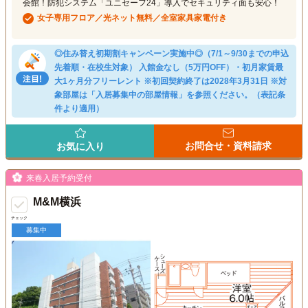
会館！防犯システム「ユニセーフ24」導入でセキュリティ面も安心！
女子専用フロア／光ネット無料／全室家具家電付き
◎住み替え初期割キャンペーン実施中◎（7/1～9/30までの申込
先着順・在校生対象） 入館金なし（5万円OFF）・初月家賃最
大1ヶ月分フリーレント ※初回契約終了は2028年3月31日 ※対
象部屋は「入居募集中の部屋情報」を参照ください。（表記条
件より適用）
お問合せ・資料請求
お気に入り
来春入居予約受付
M&M横浜
チェック
募集中