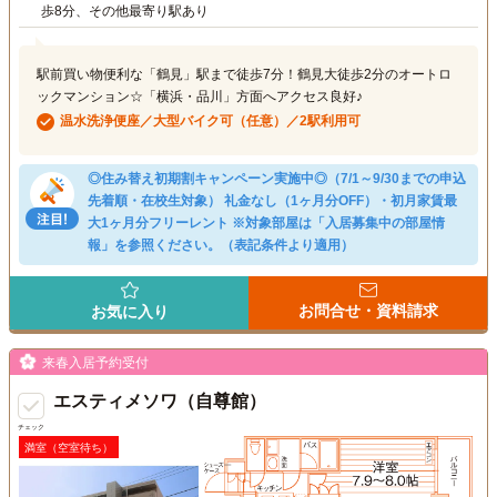
歩8分、その他最寄り駅あり
駅前買い物便利な「鶴見」駅まで徒歩7分！鶴見大徒歩2分のオートロ
ックマンション☆「横浜・品川」方面へアクセス良好♪
温水洗浄便座／大型バイク可（任意）／2駅利用可
◎住み替え初期割キャンペーン実施中◎（7/1～9/30までの申込
先着順・在校生対象） 礼金なし（1ヶ月分OFF）・初月家賃最
大1ヶ月分フリーレント ※対象部屋は「入居募集中の部屋情
報」を参照ください。（表記条件より適用）
お問合せ・資料請求
お気に入り
来春入居予約受付
エスティメソワ（自尊館）
チェック
満室（空室待ち）