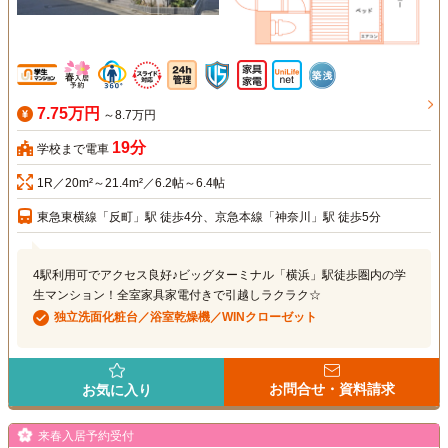
7.75万円
～8.7万円
19分
学校まで電車
1R／20m²～21.4m²／6.2帖～6.4帖
東急東横線「反町」駅 徒歩4分、京急本線「神奈川」駅 徒歩5分
4駅利用可でアクセス良好♪ビッグターミナル「横浜」駅徒歩圏内の学
生マンション！全室家具家電付きで引越しラクラク☆
独立洗面化粧台／浴室乾燥機／WINクローゼット
お問合せ・資料請求
お気に入り
来春入居予約受付