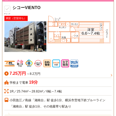
シコーVIENTO
チェック
満室（空室待ち）
7.25万円
～8.2万円
19分
学校まで電車
1R／25.74m²～28.82m²／6帖～7.4帖
小田急江ノ島線「湘南台」駅 徒歩1分、横浜市営地下鉄ブルーライン
「湘南台」駅 徒歩1分、その他最寄り駅あり