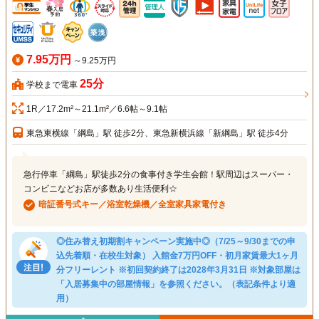
7.95万円
～9.25万円
25分
学校まで電車
1R／17.2m²～21.1m²／6.6帖～9.1帖
東急東横線「綱島」駅 徒歩2分、東急新横浜線「新綱島」駅 徒歩4分
急行停車「綱島」駅徒歩2分の食事付き学生会館！駅周辺はスーパー・
コンビニなどお店が多数あり生活便利☆
暗証番号式キー／浴室乾燥機／全室家具家電付き
◎住み替え初期割キャンペーン実施中◎（7/25～9/30までの申
込先着順・在校生対象） 入館金7万円OFF・初月家賃最大1ヶ月
分フリーレント ※初回契約終了は2028年3月31日 ※対象部屋は
「入居募集中の部屋情報」を参照ください。（表記条件より適
用）