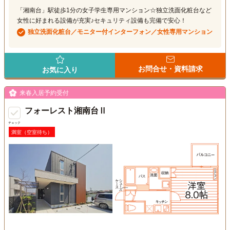
「湘南台」駅徒歩1分の女子学生専用マンション☆独立洗面化粧台など
女性に好まれる設備が充実♪セキュリティ設備も完備で安心！
独立洗面化粧台／モニター付インターフォン／女性専用マンション
お問合せ・資料請求
お気に入り
来春入居予約受付
フォーレスト湘南台Ⅱ
チェック
満室（空室待ち）