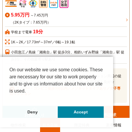
5.95万円
～7.45万円
（2Kタイプ：7.65万円）
19分
学校まで電車
1K～2K／17.73m²～37m²／6帖～19.1帖
小田急江ノ島線「湘南台」駅 徒歩3分、相鉄いずみ野線「湘南台」駅 徒
歩3分、その他最寄り駅あり
On our website we use some cookies. These
「湘南台」駅徒歩3分の女子専用学生マンション！マンション周辺の徒
are necessary for our site to work properly
歩5分圏内にコンビニ・スーパー・飲食店が揃い生活環境も良好☆
and to give us information about how our site
スーパー・コンビニ徒歩3分以内／メゾネットタイプあり／女子専
is used.
用マンション
Deny
Accept
お問合せ・資料請求
お気に入り
物件検索
担当店舗
限定特典
新着情報
選択した物件をまとめて
追加した物件を