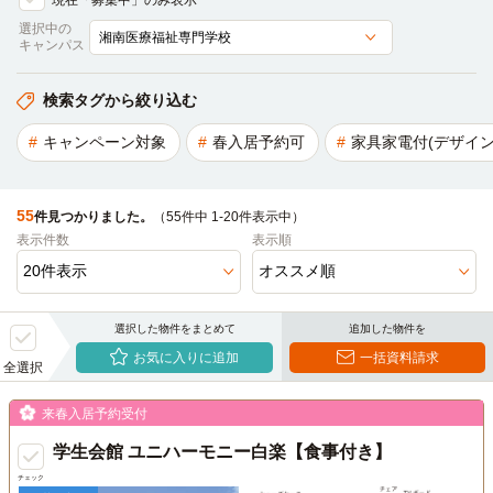
現在「募集中」のみ表示
選択中の
キャンパス
検索タグから絞り込む
キャンペーン対象
春入居予約可
家具家電付(デザイン
55
件見つかりました。
（55件中 1-20件表示中）
表示件数
表示順
選択した物件をまとめて
追加した物件を
お気に入りに追加
一括資料請求
全選択
来春入居予約受付
学生会館 ユニハーモニー白楽【食事付き】
チェック