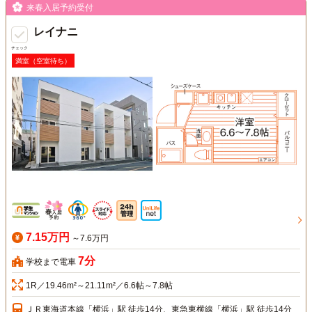
来春入居予約受付
レイナニ
チェック
満室（空室待ち）
7.15万円
～7.6万円
7分
学校まで電車
1R／19.46m²～21.11m²／6.6帖～7.8帖
ＪＲ東海道本線「横浜」駅 徒歩14分、東急東横線「横浜」駅 徒歩14分