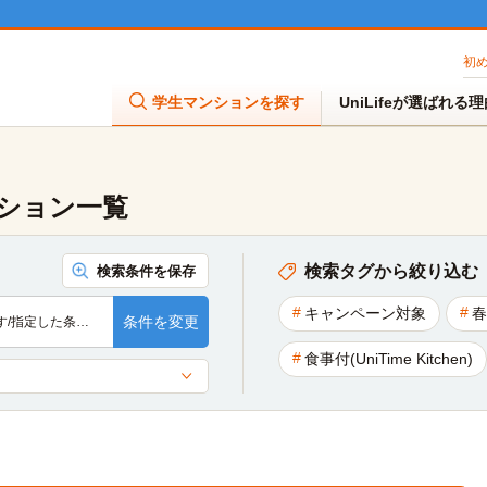
初
学生マンションを探す
UniLifeが選ばれる
ション一覧
検索タグから絞り込む
検索条件を保存
キャンペーン対象
春
条件を変更
す/指定した条…
食事付(UniTime Kitchen)