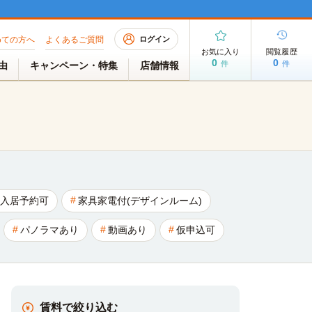
めての方へ
よくあるご質問
ログイン
お気に入り
閲覧履歴
0
0
件
件
理由
キャンペーン・特集
店舗情報
入居予約可
家具家電付(デザインルーム)
パノラマあり
動画あり
仮申込可
賃料で絞り込む