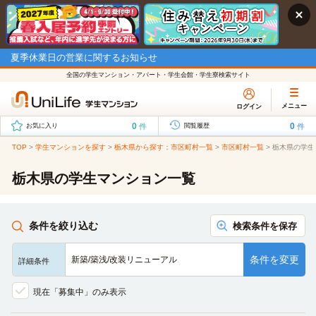
夏季休業日の営業に関するお知らせ
全国の学生マンション・アパート・学生会館・学生寮検索サイト
メニュー
ログイン
0
0
件
件
お気に入り
閲覧履歴
TOP
>
学生マンションを探す
>
栃木県から探す：市区町村一覧
>
市区町村一覧
>
栃木県の学生
栃木県の学生マンション一覧
条件を絞り込む
検索条件を保存
条件を変更
新築/築浅/改装リニューアル
詳細条件
現在「募集中」のみ表示