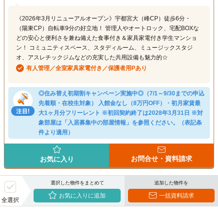
《2026年3月リニューアルオープン》宇都宮大（峰CP）徒歩6分・
（陽東CP）自転車9分の好立地！ 管理人やオートロック、宅配BOXな
どの安心と便利さを兼ね備えた食事付き＆家具家電付き学生マンショ
ン！ コミュニティスペース、スタディルーム、ミュージックスタジ
オ、アスレチックジムなどの充実した共用設備も魅力的☆
有人管理／全室家具家電付き／保護者用Pあり
◎住み替え初期割キャンペーン実施中◎（7/1～9/30までの申込
先着順・在校生対象） 入館金なし（8万円OFF）・初月家賃最
大1ヶ月分フリーレント ※初回契約終了は2028年3月31日 ※対
象部屋は「入居募集中の部屋情報」を参照ください。（表記条
件より適用）
お問合せ・資料請求
お気に入り
選択した物件をまとめて
追加した物件を
お気に入りに追加
一括資料請求
全選択