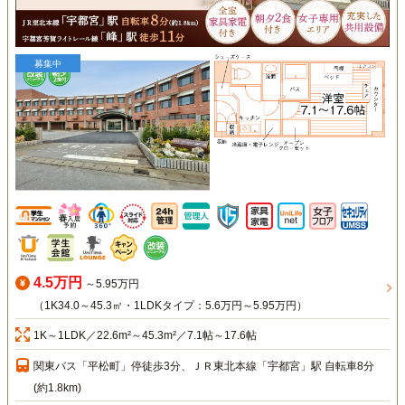
募集中
4.5万円
～5.95万円
（1K34.0～45.3㎡・1LDKタイプ：5.6万円～5.95万円）
1K～1LDK／22.6m²～45.3m²／7.1帖～17.6帖
関東バス「平松町」停徒歩3分、ＪＲ東北本線「宇都宮」駅 自転車8分
(約1.8km)