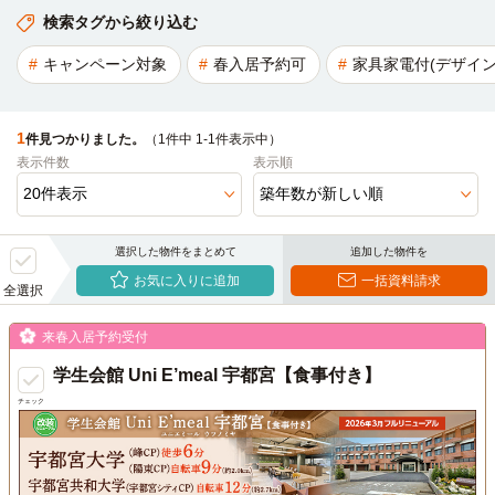
検索タグから絞り込む
キャンペーン対象
春入居予約可
家具家電付(デザイン
1
件見つかりました。
（1件中 1-1件表示中）
表示件数
表示順
選択した物件をまとめて
追加した物件を
お気に入りに追加
一括資料請求
全選択
来春入居予約受付
学生会館 Uni E’meal 宇都宮【食事付き】
チェック