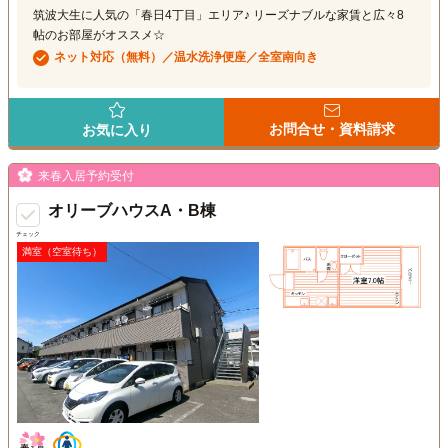
筑波大生に人気の「春日4丁目」エリア♪ リーズナブルな家賃と広々8
帖のお部屋がオススメ☆
ネット対応（無料）／温水洗浄便座／全室南向き
お問合せ・資料請求
お気に入り
来春入居予約受付
オリーブハウスA・B棟
チェック
満室（空室待ち）