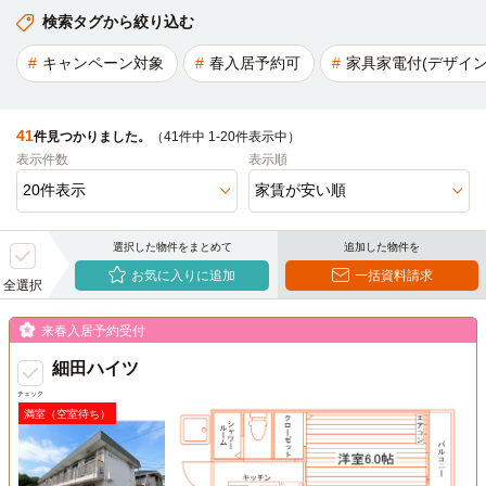
検索タグから絞り込む
キャンペーン対象
春入居予約可
家具家電付(デザイン
41
件見つかりました。
（41件中 1-20件表示中）
表示件数
表示順
選択した物件をまとめて
追加した物件を
お気に入りに追加
一括資料請求
全選択
来春入居予約受付
細田ハイツ
チェック
満室（空室待ち）