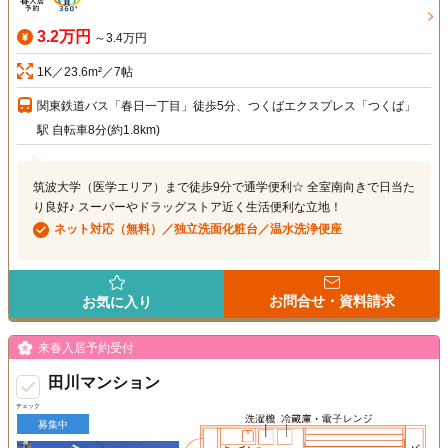
3.2万円
～3.4万円
1K／23.6m²／7帖
関東鉄道バス「春日一丁目」徒歩5分、つくばエクスプレス「つくば」
駅 自転車8分(約1.8km)
筑波大学（医学エリア）まで徒歩9分で通学便利☆ 全室南向きで日当た
り良好♪ スーパーやドラッグストア近く生活便利な立地！
ネット対応（無料）／独立洗面化粧台／温水洗浄便座
お問合せ・資料請求
お気に入り
来春入居予約受付
田川マンション
チェック
募集中