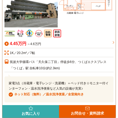
4.45万円
～4.6万円
1K／20.2m²／7帖
筑波大学循環バス「天久保二丁目」停徒歩6分、つくばエクスプレス
「つくば」駅 自転車10分(約2.3km)
家電3点（冷蔵庫・電子レンジ・洗濯機）＋ベッド付き☆モニター付イ
ンターフォン・温水洗浄便座など人気の設備が充実♪
ネット対応（無料）／温水洗浄便座／全室南向き
お問合せ・資料請求
お気に入り