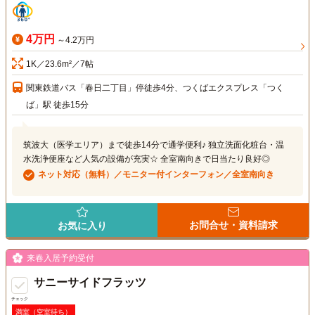
4万円
～4.2万円
1K／23.6m²／7帖
関東鉄道バス「春日二丁目」停徒歩4分、つくばエクスプレス「つく
ば」駅 徒歩15分
筑波大（医学エリア）まで徒歩14分で通学便利♪ 独立洗面化粧台・温
水洗浄便座など人気の設備が充実☆ 全室南向きで日当たり良好◎
ネット対応（無料）／モニター付インターフォン／全室南向き
お問合せ・資料請求
お気に入り
来春入居予約受付
サニーサイドフラッツ
チェック
満室（空室待ち）