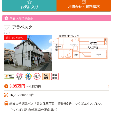
お問合せ・資料請求
お気に入り
来春入居予約受付
アラベスク
チェック
満室（空室待ち）
3.85万円
～4.15万円
1K／17.3m²／6帖
筑波大学循環バス「天久保三丁目」停徒歩5分、つくばエクスプレス
「つくば」駅 自転車13分(約3.1km)