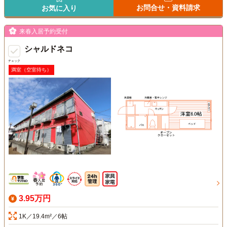
お問合せ・資料請求
お気に入り
来春入居予約受付
シャルドネコ
チェック
満室（空室待ち）
3.95万円
1K／19.4m²／6帖