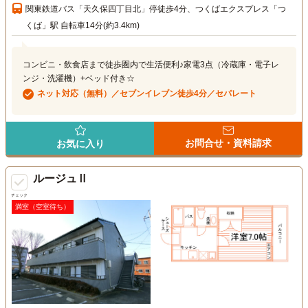
関東鉄道バス「天久保四丁目北」停徒歩4分、つくばエクスプレス「つ
くば」駅 自転車14分(約3.4km)
コンビニ・飲食店まで徒歩圏内で生活便利♪家電3点（冷蔵庫・電子レ
ンジ・洗濯機）+ベッド付き☆
ネット対応（無料）／セブンイレブン徒歩4分／セパレート
お問合せ・資料請求
お気に入り
ルージュⅡ
チェック
満室（空室待ち）