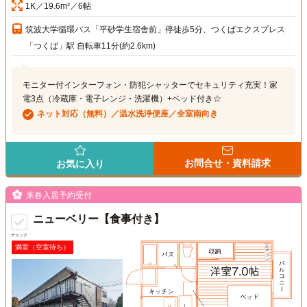
1K／19.6m²／6帖
筑波大学循環バス「平砂学生宿舎前」停徒歩5分、つくばエクスプレス
「つくば」駅 自転車11分(約2.6km)
モニター付インターフォン・防犯シャッターでセキュリティ充実！家
電3点（冷蔵庫・電子レンジ・洗濯機）+ベッド付き☆
ネット対応（無料）／温水洗浄便座／全室南向き
お問合せ・資料請求
お気に入り
来春入居予約受付
ニューベリー【食事付き】
チェック
満室（空室待ち）