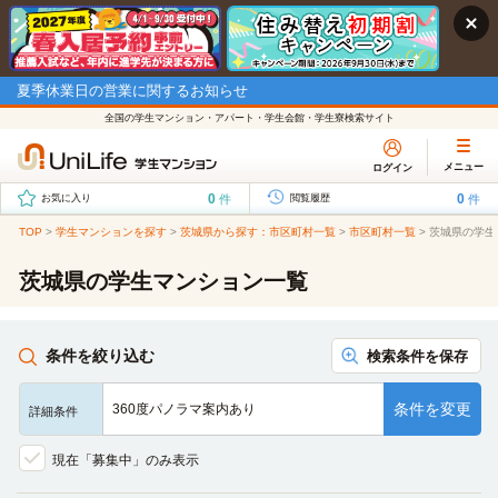
夏季休業日の営業に関するお知らせ
全国の学生マンション・アパート・学生会館・学生寮検索サイト
メニュー
ログイン
0
0
件
件
お気に入り
閲覧履歴
TOP
>
学生マンションを探す
>
茨城県から探す：市区町村一覧
>
市区町村一覧
>
茨城県の学生
茨城県の学生マンション一覧
条件を絞り込む
検索条件を保存
条件を変更
360度パノラマ案内あり
詳細条件
現在「募集中」のみ表示