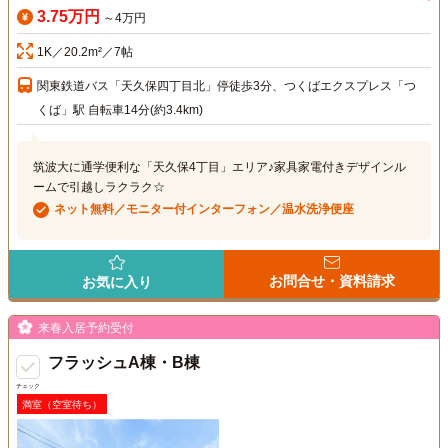
3.75万円
～4万円
1K／20.2m²／7帖
関東鉄道バス「天久保四丁目北」停徒歩3分、つくばエクスプレス「つ
くば」駅 自転車14分(約3.4km)
筑波大に通学便利な「天久保4丁目」エリア♪家具家電付きデザインル
ームで引越しラクラク☆
ネット無料／モニター付インターフォン／温水洗浄便座
お問合せ・資料請求
お気に入り
来春入居予約受付
フラッシュA棟・B棟
チェック
満室（空室待ち）