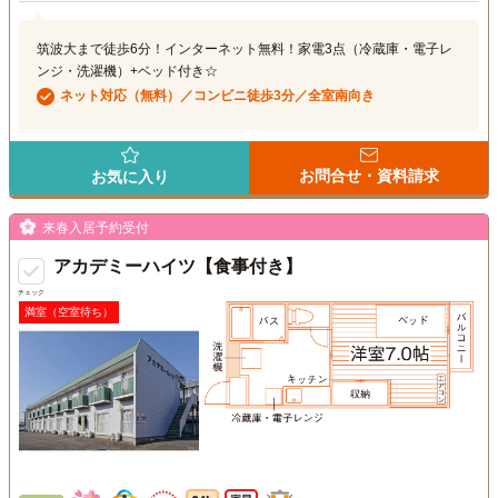
筑波大まで徒歩6分！インターネット無料！家電3点（冷蔵庫・電子レ
ンジ・洗濯機）+ベッド付き☆
ネット対応（無料）／コンビニ徒歩3分／全室南向き
お問合せ・資料請求
お気に入り
来春入居予約受付
アカデミーハイツ【食事付き】
チェック
満室（空室待ち）