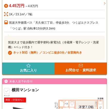
4.45万円
～4.8万円
1K／23.1m²／7帖
筑波大学循環バス「天久保三丁目」停徒歩3分、つくばエクスプレス
「つくば」駅 自転車13分(約3.1km)
筑波大まで徒歩圏内で通学便利♪家電3点（冷蔵庫・電子レンジ・洗濯
機）+ベッド付き！
ネット対応（無料）／コンビニ徒歩3分／全室南向き
お問合せ・資料請求
お気に入り
来春入居予約受付
横田マンション
チェック
満室（空室待ち）