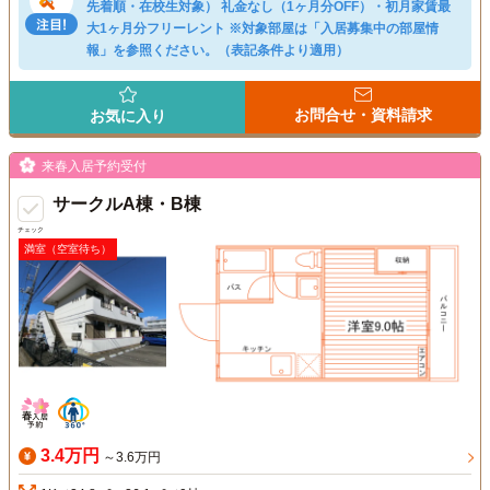
先着順・在校生対象） 礼金なし（1ヶ月分OFF）・初月家賃最
大1ヶ月分フリーレント ※対象部屋は「入居募集中の部屋情
報」を参照ください。（表記条件より適用）
お問合せ・資料請求
お気に入り
来春入居予約受付
サークルA棟・B棟
チェック
満室（空室待ち）
3.4万円
～3.6万円