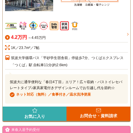
4.2万円
～4.45万円
1K／23.7m²／7帖
筑波大学循環バス「平砂学生宿舎前」停徒歩7分、つくばエクスプレス
「つくば」駅 自転車11分(約2.6km)
筑波大に通学便利な「春日4丁目」エリア！広々収納・バストイレセパ
レートタイプ♪家具家電付きデザインルームでお引越し代を節約☆
ネット対応（無料）／食事付き／温水洗浄便座
お問合せ・資料請求
お気に入り
来春入居予約受付