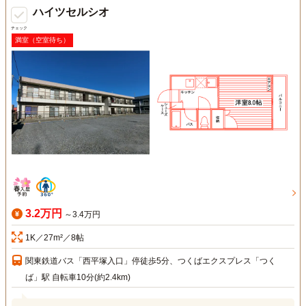
ハイツセルシオ
チェック
満室（空室待ち）
3.2万円
～3.4万円
1K／27m²／8帖
関東鉄道バス「西平塚入口」停徒歩5分、つくばエクスプレス「つく
ば」駅 自転車10分(約2.4km)