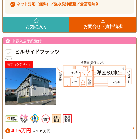
ネット対応（無料）／温水洗浄便座／全室南向き
お問合せ・資料請求
お気に入り
来春入居予約受付
ヒルサイドフラッツ
チェック
満室（空室待ち）
4.15万円
～4.35万円