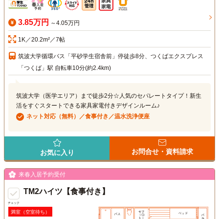
3.85万円
～4.05万円
1K／20.2m²／7帖
筑波大学循環バス「平砂学生宿舎前」停徒歩8分、つくばエクスプレス
「つくば」駅 自転車10分(約2.4km)
筑波大学（医学エリア）まで徒歩2分☆人気のセパレートタイプ！新生
活をすぐスタートできる家具家電付きデザインルーム♪
ネット対応（無料）／食事付き／温水洗浄便座
お問合せ・資料請求
お気に入り
来春入居予約受付
TM2ハイツ【食事付き】
チェック
満室（空室待ち）