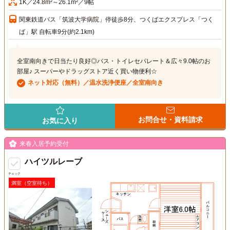
1K／24.8m²～26.1m²／9帖
関東鉄道バス「筑波大学病院」停徒歩8分、つくばエクスプレス「つく
ば」駅 自転車9分(約2.1km)
全室南向きで日当たり良好◎バス・トイレセパレート＆広々9.0帖のお
部屋♪ スーパーやドラッグストア近く買い物便利☆
ネット対応（無料）／温水洗浄便座／全室南向き
お問合せ・資料請求
お気に入り
来春入居予約受付
ハイツルレーブ
チェック
満室（空室待ち）