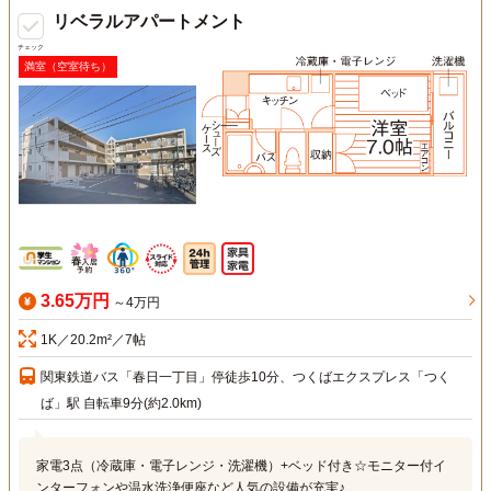
リベラルアパートメント
チェック
満室（空室待ち）
3.65万円
～4万円
1K／20.2m²／7帖
関東鉄道バス「春日一丁目」停徒歩10分、つくばエクスプレス「つく
ば」駅 自転車9分(約2.0km)
家電3点（冷蔵庫・電子レンジ・洗濯機）+ベッド付き☆モニター付イ
ンターフォンや温水洗浄便座など人気の設備が充実♪