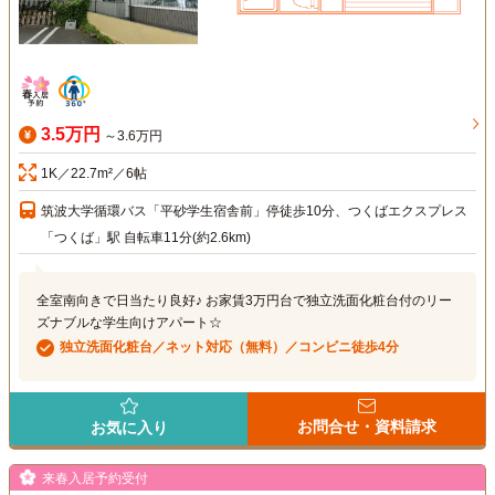
3.5万円
～3.6万円
1K／22.7m²／6帖
筑波大学循環バス「平砂学生宿舎前」停徒歩10分、つくばエクスプレス
「つくば」駅 自転車11分(約2.6km)
全室南向きで日当たり良好♪ お家賃3万円台で独立洗面化粧台付のリー
ズナブルな学生向けアパート☆
独立洗面化粧台／ネット対応（無料）／コンビニ徒歩4分
お問合せ・資料請求
お気に入り
来春入居予約受付