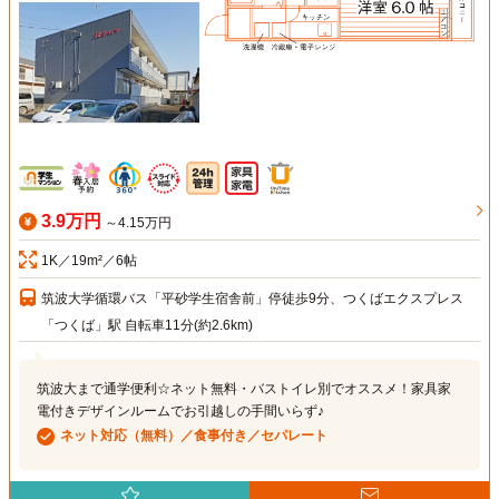
3.9万円
～4.15万円
1K／19m²／6帖
筑波大学循環バス「平砂学生宿舎前」停徒歩9分、つくばエクスプレス
「つくば」駅 自転車11分(約2.6km)
筑波大まで通学便利☆ネット無料・バストイレ別でオススメ！家具家
電付きデザインルームでお引越しの手間いらず♪
ネット対応（無料）／食事付き／セパレート