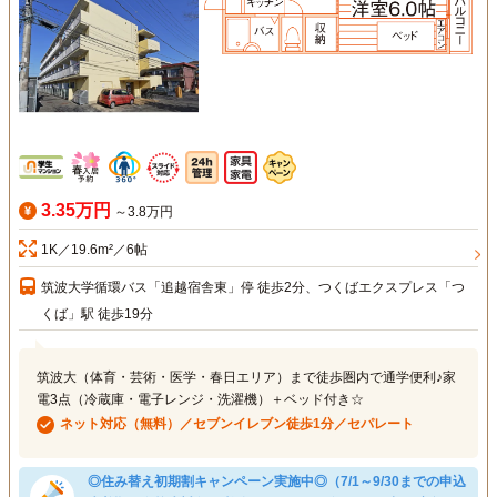
3.35万円
～3.8万円
1K／19.6m²／6帖
筑波大学循環バス「追越宿舎東」停 徒歩2分、つくばエクスプレス「つ
くば」駅 徒歩19分
筑波大（体育・芸術・医学・春日エリア）まで徒歩圏内で通学便利♪家
電3点（冷蔵庫・電子レンジ・洗濯機）＋ベッド付き☆
ネット対応（無料）／セブンイレブン徒歩1分／セパレート
◎住み替え初期割キャンペーン実施中◎（7/1～9/30までの申込