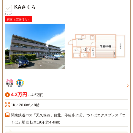
KAさくら
チェック
満室（空室待ち）
4.3万円
～4.5万円
1K／26.6m²／8帖
関東鉄道バス「天久保四丁目北」停徒歩15分、つくばエクスプレス「つ
くば」駅 自転車19分(約4.4km)