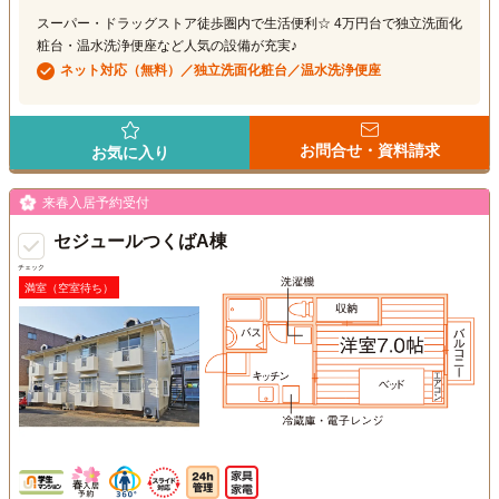
スーパー・ドラッグストア徒歩圏内で生活便利☆ 4万円台で独立洗面化
粧台・温水洗浄便座など人気の設備が充実♪
ネット対応（無料）／独立洗面化粧台／温水洗浄便座
お問合せ・資料請求
お気に入り
来春入居予約受付
セジュールつくばA棟
チェック
満室（空室待ち）