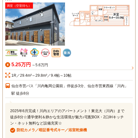
チェック
満室（空室待ち）
5.25万円
～5.6万円
1R／29.4m²～29.8m²／9.4帖～10帖
仙台市営バス「川内亀岡公園前」停徒歩3分、仙台市営東西線「川内」
駅 徒歩8分
2025年6月完成！川内エリアのアパートメント！東北大（川内）まで
徒歩8分☆通学便利＆静かな生活環境が魅力♪宅配BOX・2口IHキッチ
ン・ネット無料など設備充実☆
防犯カメラ／暗証番号式キー／浴室乾燥機