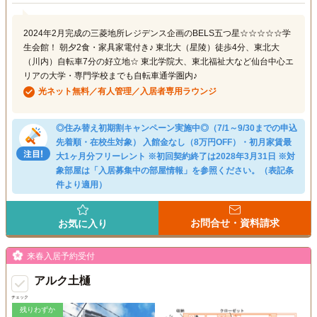
2024年2月完成の三菱地所レジデンス企画のBELS五つ星☆☆☆☆☆学
生会館！ 朝夕2食・家具家電付き♪ 東北大（星陵）徒歩4分、東北大
（川内）自転車7分の好立地☆ 東北学院大、東北福祉大など仙台中心エ
リアの大学・専門学校までも自転車通学圏内♪
光ネット無料／有人管理／入居者専用ラウンジ
◎住み替え初期割キャンペーン実施中◎（7/1～9/30までの申込
先着順・在校生対象） 入館金なし（8万円OFF）・初月家賃最
大1ヶ月分フリーレント ※初回契約終了は2028年3月31日 ※対
象部屋は「入居募集中の部屋情報」を参照ください。（表記条
件より適用）
お問合せ・資料請求
お気に入り
来春入居予約受付
アルク土樋
チェック
残りわずか