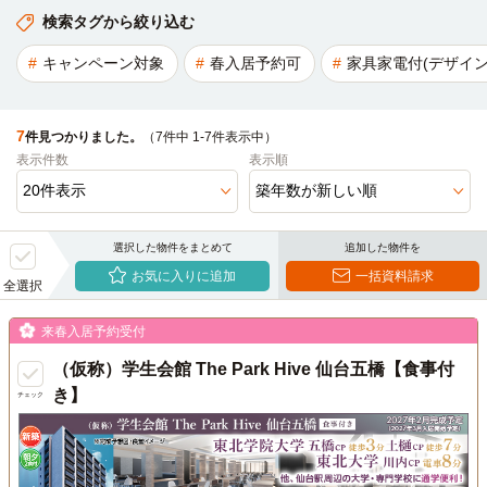
検索タグから絞り込む
キャンペーン対象
春入居予約可
家具家電付(デザイン
7
件見つかりました。
（7件中 1-7件表示中）
表示件数
表示順
選択した物件をまとめて
追加した物件を
お気に入りに追加
一括資料請求
全選択
来春入居予約受付
（仮称）学生会館 The Park Hive 仙台五橋【食事付
き】
チェック