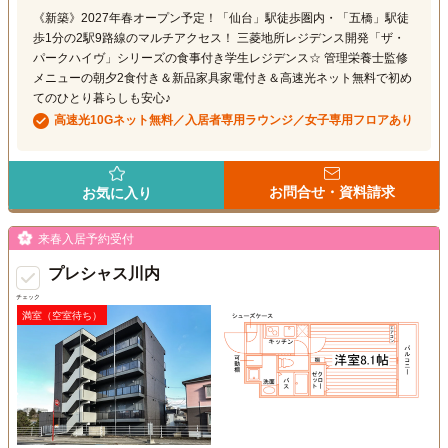
《新築》2027年春オープン予定！「仙台」駅徒歩圏内・「五橋」駅徒
歩1分の2駅9路線のマルチアクセス！ 三菱地所レジデンス開発「ザ・
パークハイヴ」シリーズの食事付き学生レジデンス☆ 管理栄養士監修
メニューの朝夕2食付き＆新品家具家電付き＆高速光ネット無料で初め
てのひとり暮らしも安心♪
高速光10Gネット無料／入居者専用ラウンジ／女子専用フロアあり
お問合せ・資料請求
お気に入り
来春入居予約受付
プレシャス川内
チェック
満室（空室待ち）