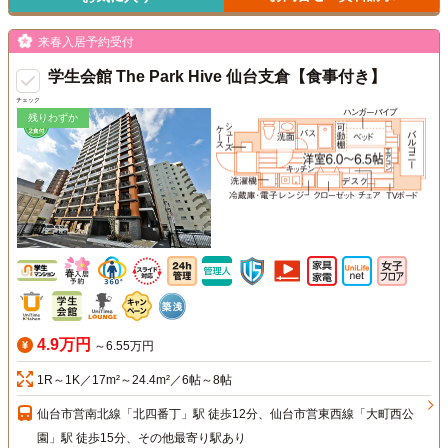
来春入居予約受付
学生会館 The Park Hive 仙台支倉【食事付き】
チェック
残りわずか
4.9万円
～6.55万円
1R～1K／17m²～24.4m²／6帖～8帖
仙台市営南北線「北四番丁」駅 徒歩12分、仙台市営東西線「大町西公
園」駅 徒歩15分、その他最寄り駅あり