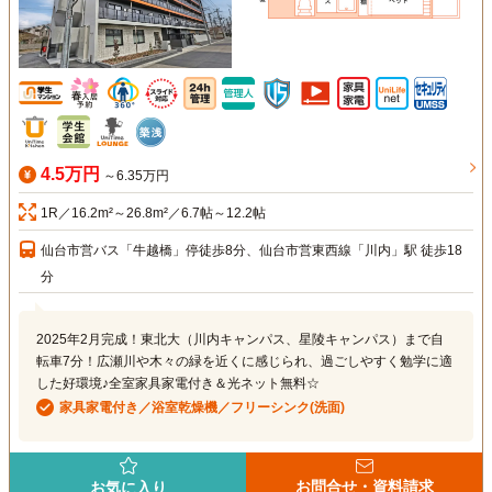
4.5万円
～6.35万円
1R／16.2m²～26.8m²／6.7帖～12.2帖
仙台市営バス「牛越橋」停徒歩8分、仙台市営東西線「川内」駅 徒歩18
分
2025年2月完成！東北大（川内キャンパス、星陵キャンパス）まで自
転車7分！広瀬川や木々の緑を近くに感じられ、過ごしやすく勉学に適
した好環境♪全室家具家電付き＆光ネット無料☆
家具家電付き／浴室乾燥機／フリーシンク(洗面)
お問合せ・資料請求
お気に入り