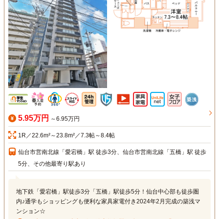
5.95万円
～6.95万円
1R／22.6m²～23.8m²／7.3帖～8.4帖
仙台市営南北線「愛宕橋」駅 徒歩3分、仙台市営南北線「五橋」駅 徒歩
5分、その他最寄り駅あり
地下鉄「愛宕橋」駅徒歩3分「五橋」駅徒歩5分！仙台中心部も徒歩圏
内♪通学もショッピングも便利な家具家電付き2024年2月完成の築浅マ
ンション☆