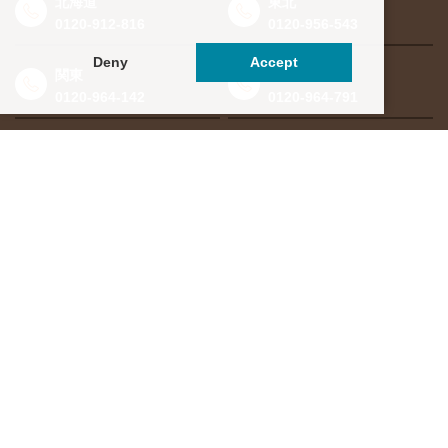
北海道
東北
0120-912-816
0120-956-543
Deny
Accept
関東
東海・北信越
0120-964-142
0120-964-791
京都・滋賀
大阪・兵庫
0120-952-924
0120-351-830
中国・四国
九州・沖縄
0120-923-715
0120-912-781