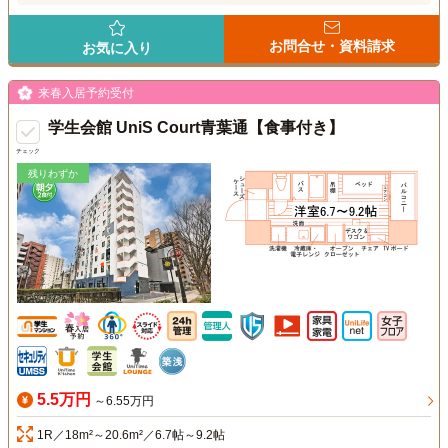
お問合せ・資料請求
お気に入り
来春入居予約受付
学生会館 UniS Court青葉通【食事付き】
チェック
残りわずか
5.5万円
～6.55万円
1R／18m²～20.6m²／6.7帖～9.2帖