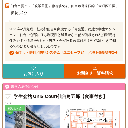
仙台市営バス「晩翠草堂」停徒歩5分、仙台市営東西線「大町西公園」
駅 徒歩2分
2025年2月完成！杜の都仙台を象徴する「青葉通」に建つ学生マンシ
ョン！仙台中心部に住む利便性と緑豊かな自然が調和された好環境は
住みやすく快適♪光ネット無料・全室家具家電付き！朝夕2食付きで初
めてのひとり暮らしも安心です☆
光ネット無料／防犯システム「ユニセーフ24」／地下鉄駅徒歩2分
お問合せ・資料請求
お気に入り
来春入居予約受付
学生会館 UniS Court仙台角五郎【食事付き】
チェック
残りわずか