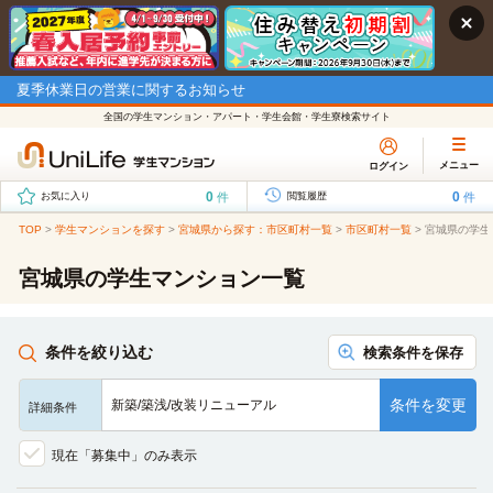
夏季休業日の営業に関するお知らせ
全国の学生マンション・アパート・学生会館・学生寮検索サイト
メニュー
ログイン
0
0
件
件
お気に入り
閲覧履歴
TOP
>
学生マンションを探す
>
宮城県から探す：市区町村一覧
>
市区町村一覧
>
宮城県の学生
宮城県の学生マンション一覧
条件を絞り込む
検索条件を保存
条件を変更
新築/築浅/改装リニューアル
詳細条件
現在「募集中」のみ表示