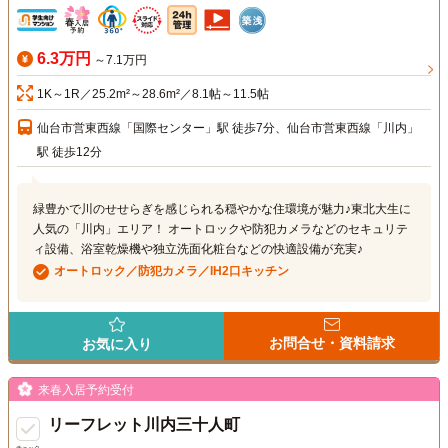
6.3万円
～7.1万円
1K～1R／25.2m²～28.6m²／8.1帖～11.5帖
仙台市営東西線「国際センター」駅 徒歩7分、仙台市営東西線「川内」
駅 徒歩12分
緑豊かで川のせせらぎを感じられる穏やかな住環境が魅力♪東北大生に
人気の「川内」エリア！ オートロックや防犯カメラなどのセキュリテ
ィ設備、浴室乾燥機や独立洗面化粧台などの快適設備が充実♪
オートロック／防犯カメラ／IH2口キッチン
お問合せ・資料請求
お気に入り
来春入居予約受付
リーフレット川内三十人町