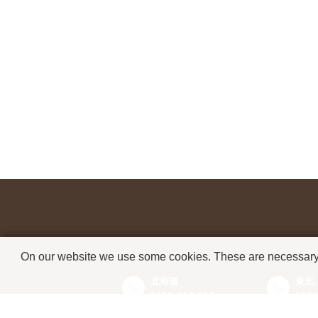
On our website we use some cookies. These are necessary fo
北海道
東北
0120-912-816
0120