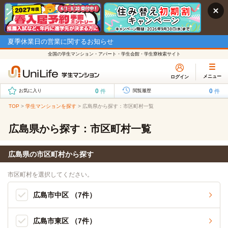
夏季休業日の営業に関するお知らせ
全国の学生マンション・アパート・学生会館・学生寮検索サイト
メニュー
ログイン
0
0
件
件
お気に入り
閲覧履歴
TOP
>
学生マンションを探す
>
広島県から探す：市区町村一覧
広島県から探す：市区町村一覧
広島県の市区町村から探す
市区町村を選択してください。
広島市中区 （7件）
広島市東区 （7件）