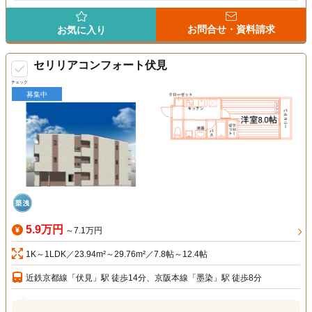
お問合せ・資料請求
お気に入り
セリリアコンフォート伏見
チェック
募集中
5.9万円
～7.1万円
1K～1LDK／23.94m²～29.76m²／7.8帖～12.4帖
近鉄京都線「伏見」駅 徒歩14分、京阪本線「墨染」駅 徒歩8分