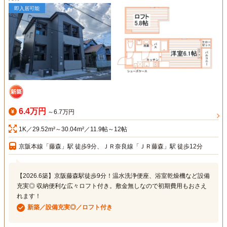
即入居可能
6.4万円
～6.7万円
1K／29.52m²～30.04m²／11.9帖～12帖
京阪本線「藤森」駅 徒歩9分、ＪＲ奈良線「ＪＲ藤森」駅 徒歩12分
【2026.6築】京阪藤森駅徒歩9分！温水洗浄便座、浴室乾燥機など設備
充実◎ 収納便利な広々ロフト付き。敷金無しなので初期費用もおさえ
れます！
新築／設備充実◎／ロフト付き