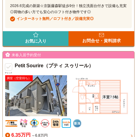
2026.6完成の新築☆京阪藤森駅徒歩9分！独立洗面台付きで設備も充実
◎荷物の多い方でも安心のロフト付き物件です◎
インターネット無料／ロフト付き／設備充実◎
お問合せ・資料請求
お気に入り
来春入居予約受付
Petit Sourire（プティ スゥリール）
チェック
満室（空室待ち）
6.35万円
～6.8万円