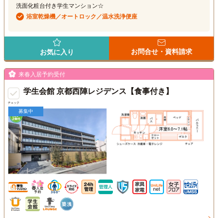
洗面化粧台付き学生マンション☆
浴室乾燥機／オートロック／温水洗浄便座
お問合せ・資料請求
お気に入り
来春入居予約受付
学生会館 京都西陣レジデンス【食事付き】
チェック
募集中