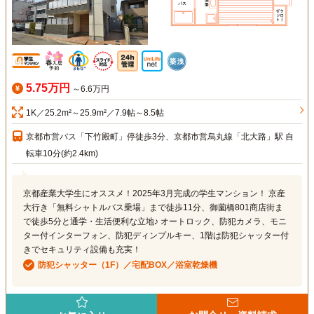
5.75万円
～6.6万円
1K／25.2m²～25.9m²／7.9帖～8.5帖
京都市営バス「下竹殿町」停徒歩3分、京都市営烏丸線「北大路」駅 自
転車10分(約2.4km)
京都産業大学生にオススメ！2025年3月完成の学生マンション！ 京産
大行き「無料シャトルバス乗場」まで徒歩11分、御薗橋801商店街ま
で徒歩5分と通学・生活便利な立地♪ オートロック、防犯カメラ、モニ
ター付インターフォン、防犯ディンプルキー、1階は防犯シャッター付
きでセキュリティ設備も充実！
防犯シャッター（1F）／宅配BOX／浴室乾燥機