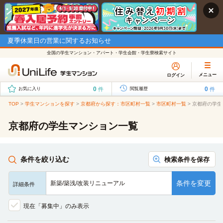
夏季休業日の営業に関するお知らせ
全国の学生マンション・アパート・学生会館・学生寮検索サイト
メニュー
ログイン
0
0
件
件
お気に入り
閲覧履歴
TOP
>
学生マンションを探す
>
京都府から探す：市区町村一覧
>
市区町村一覧
>
京都府の学生
京都府の学生マンション一覧
条件を絞り込む
検索条件を保存
条件を変更
新築/築浅/改装リニューアル
詳細条件
現在「募集中」のみ表示