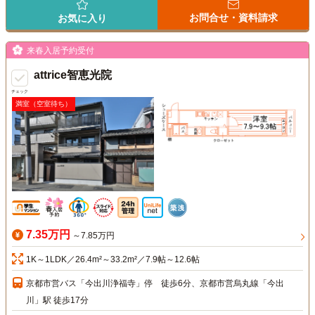
お問合せ・資料請求
お気に入り
来春入居予約受付
attrice智恵光院
チェック
満室（空室待ち）
7.35万円
～7.85万円
1K～1LDK／26.4m²～33.2m²／7.9帖～12.6帖
京都市営バス「今出川浄福寺」停 徒歩6分、京都市営烏丸線「今出
川」駅 徒歩17分