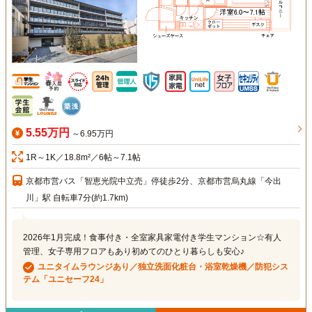
5.55万円
～6.95万円
1R～1K／18.8m²／6帖～7.1帖
京都市営バス「智恵光院中立売」停徒歩2分、京都市営烏丸線「今出
川」駅 自転車7分(約1.7km)
2026年1月完成！食事付き・全室家具家電付き学生マンション☆有人
管理、女子専用フロアもあり初めてのひとり暮らしも安心♪
ユニタイムラウンジあり／独立洗面化粧台・浴室乾燥機／防犯シス
テム「ユニセーフ24」