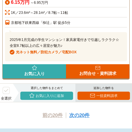
6.15万円
～6.95万円
1K／23.6m²～28.1m²／8.7帖～11帖
京都地下鉄東西線「椥辻」駅 徒歩5分
2025年1月完成の学生マンション！家具家電付きで引越しラクラク☆
全室8.7帖以上の広々居室が魅力♪
光ネット無料／防犯カメラ／宅配BOX
お問合せ・資料請求
お気に入り
選択した物件をまとめて
追加した物件を
お気に入りに追加
一括資料請求
全選択
前の20件
次の20件