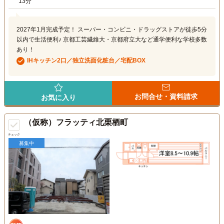
13分
2027年1月完成予定！ スーパー・コンビニ・ドラッグストアが徒歩5分
以内で生活便利♪ 京都工芸繊維大・京都府立大など通学便利な学校多数
あり！
IHキッチン2口／独立洗面化粧台／宅配BOX
お問合せ・資料請求
お気に入り
（仮称）フラッティ北栗栖町
チェック
募集中