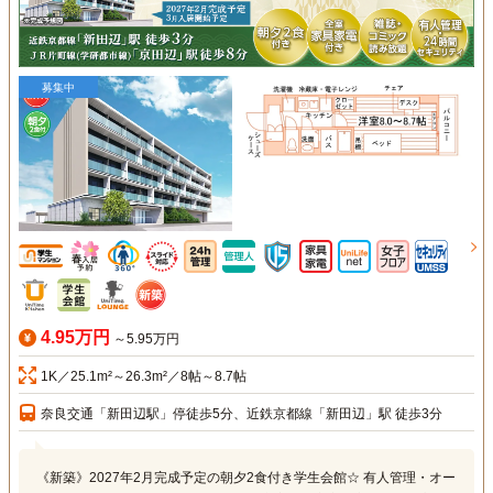
募集中
4.95万円
～5.95万円
1K／25.1m²～26.3m²／8帖～8.7帖
奈良交通「新田辺駅」停徒歩5分、近鉄京都線「新田辺」駅 徒歩3分
《新築》2027年2月完成予定の朝夕2食付き学生会館☆ 有人管理・オー