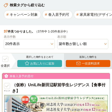
検索タグから絞り込む
キャンペーン対象
春入居予約可
家具家電付(デザイン
37
件見つかりました。
（37件中 1-20件表示中）
表示件数
表示順
選択した物件をまとめて
追加した物件を
お気に入りに追加
一括資料請求
全選択
来春入居予約受付
（仮称）UniLife新田辺駅前学生レジデンス【食事付
き】
チェック