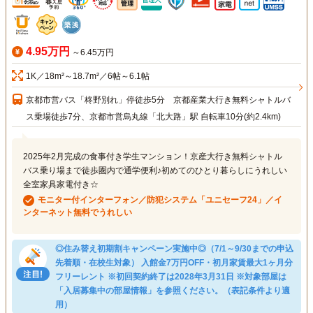
4.95万円
～6.45万円
1K／18m²～18.7m²／6帖～6.1帖
京都市営バス「柊野別れ」停徒歩5分 京都産業大行き無料シャトルバ
ス乗場徒歩7分、京都市営烏丸線「北大路」駅 自転車10分(約2.4km)
2025年2月完成の食事付き学生マンション！京産大行き無料シャトル
バス乗り場まで徒歩圏内で通学便利♪初めてのひとり暮らしにうれしい
全室家具家電付き☆
モニター付インターフォン／防犯システム「ユニセーフ24」／イ
ンターネット無料でうれしい
◎住み替え初期割キャンペーン実施中◎（7/1～9/30までの申込
先着順・在校生対象） 入館金7万円OFF・初月家賃最大1ヶ月分
フリーレント ※初回契約終了は2028年3月31日 ※対象部屋は
「入居募集中の部屋情報」を参照ください。（表記条件より適
用）