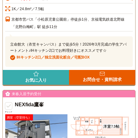
1K／24.8m²／7.5帖
京都市営バス「小松原児童公園前」停徒歩1分、京福電気鉄道北野線
「北野白梅町」駅 徒歩11分
立命館大（衣笠キャンパス）まで徒歩5分！2026年3月完成の学生アパ
ートメント♪IHキッチン2口でお料理好きにオススメです☆
IHキッチン2口／独立洗面化粧台／宅配BOX
お問合せ・資料請求
お気に入り
来春入居予約受付
NEXfida鷹峯
チェック
満室（空室待ち）