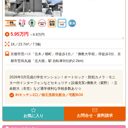
5.95万円
～6.8万円
1K／23.7m²／7.5帖
京都市営バス「北木ノ畑町」停徒歩1分／「佛教大学前」停徒歩3分、京
都市営烏丸線「北大路」駅 自転車9分(約2.2km)
2026年3月完成の学生マンション！オートロック・防犯カメラ・モニ
ター付インターフォンなどセキュリティ設備充実♪佛教大（紫野）・立
命館大（衣笠）など通学便利な学校多数あり☆
IHキッチン2口／独立洗面化粧台／宅配BOX
お問合せ・資料請求
お気に入り