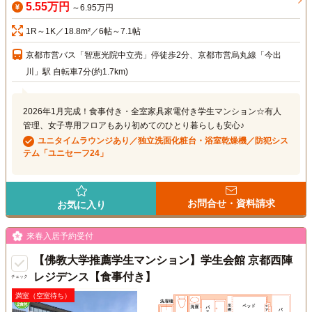
5.55万円
～6.95万円
1R～1K／18.8m²／6帖～7.1帖
京都市営バス「智恵光院中立売」停徒歩2分、京都市営烏丸線「今出
川」駅 自転車7分(約1.7km)
2026年1月完成！食事付き・全室家具家電付き学生マンション☆有人
管理、女子専用フロアもあり初めてのひとり暮らしも安心♪
ユニタイムラウンジあり／独立洗面化粧台・浴室乾燥機／防犯シス
テム「ユニセーフ24」
お問合せ・資料請求
お気に入り
来春入居予約受付
【佛教大学推薦学生マンション】学生会館 京都西陣
レジデンス【食事付き】
チェック
満室（空室待ち）