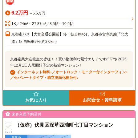
6.2万円
～6.6万円
1K／24m²～27.87m²／8.5帖～10.9帖
京都市バス【大宮交通公園前】停 徒歩約4分、京都市営烏丸線「北大
路」駅 自転車9分(約2.0km)
京都産業大在校生の皆様！！買い物便利な紫竹エリアです(^▽^)/ 2026
年12月1日入居開始予定の新築マンション♪
インターネット無料♪／オートロック・モニター付インターフォン♪
／セパレートタイプ・独立洗面化粧台付♪
お問合せ・資料請求
お気に入り
来春入居予約受付
（仮称）伏見区深草西浦町七丁目マンション
チェック
募集中