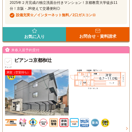
2025年２月完成の独立洗面台付きマンション！京都教育大学徒歩11
分！京阪・JR使えて交通便利◎
設備充実☆／インターネット無料／2口ガスコンロ
お問合せ・資料請求
お気に入り
来春入居予約受付
ビアンコ京都椥辻
チェック
満室（空室待ち）