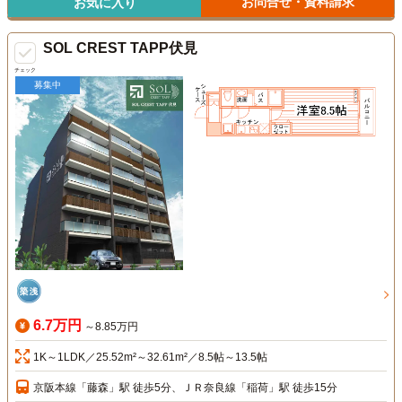
お問合せ・資料請求
お気に入り
SOL CREST TAPP伏見
チェック
募集中
6.7万円
～8.85万円
1K～1LDK／25.52m²～32.61m²／8.5帖～13.5帖
京阪本線「藤森」駅 徒歩5分、ＪＲ奈良線「稲荷」駅 徒歩15分