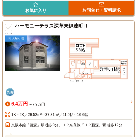
お問合せ・資料請求
お気に入り
ハーモニーテラス深草東伊達町Ⅱ
チェック
即入居可能
6.4万円
～7.9万円
1K～2K／29.52m²～37.81m²／11.9帖～16.6帖
京阪本線「藤森」駅 徒歩9分、ＪＲ奈良線「ＪＲ藤森」駅 徒歩12分