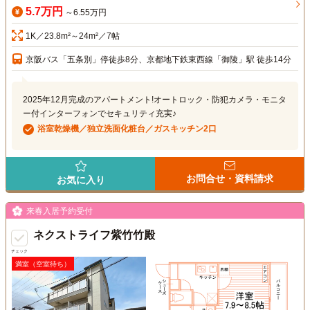
5.7万円
～6.55万円
1K／23.8m²～24m²／7帖
京阪バス「五条別」停徒歩8分、京都地下鉄東西線「御陵」駅 徒歩14分
2025年12月完成のアパートメント!オートロック・防犯カメラ・モニタ
ー付インターフォンでセキュリティ充実♪
浴室乾燥機／独立洗面化粧台／ガスキッチン2口
お問合せ・資料請求
お気に入り
来春入居予約受付
ネクストライフ紫竹竹殿
チェック
満室（空室待ち）