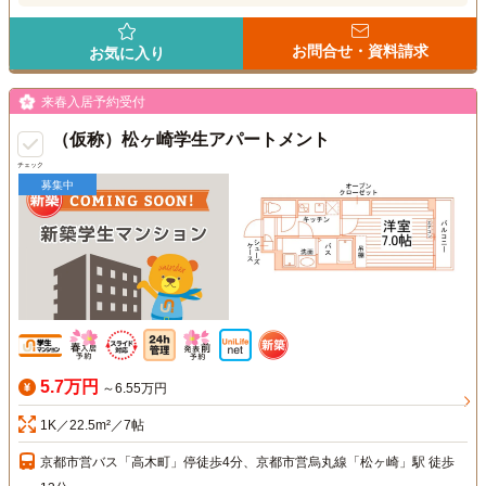
お問合せ・資料請求
お気に入り
来春入居予約受付
（仮称）松ヶ崎学生アパートメント
チェック
募集中
5.7万円
～6.55万円
1K／22.5m²／7帖
京都市営バス「高木町」停徒歩4分、京都市営烏丸線「松ヶ崎」駅 徒歩