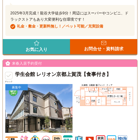
2025年3月完成！龍谷大学徒歩9分！周辺にはスーパーやコンビニ、ド
ラックストアもあり大変便利な住環境です！
礼金・敷金・更新料無し！／ペット可能／充実設備
お問合せ・資料請求
お気に入り
来春入居予約受付
学生会館 レリオン京都上賀茂【食事付き】
チェック
募集中