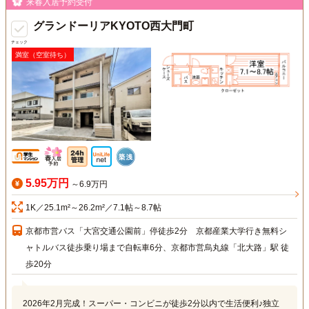
来春入居予約受付
グランドーリアKYOTO西大門町
チェック
満室（空室待ち）
5.95万円
～6.9万円
1K／25.1m²～26.2m²／7.1帖～8.7帖
京都市営バス「大宮交通公園前」停徒歩2分 京都産業大学行き無料シ
ャトルバス徒歩乗り場まで自転車6分、京都市営烏丸線「北大路」駅 徒
歩20分
2026年2月完成！スーパー・コンビニが徒歩2分以内で生活便利♪独立