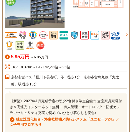
5.95万円
～6.85万円
1K／18.37m²～19.71m²／6帖～6.5帖
京都市営バス「堀川下長者町」停 徒歩1分、京都市営烏丸線「丸太
町」駅 徒歩15分
《新築》2027年1月完成予定の朝夕2食付き学生会館☆ 全室家具家電付
き＆高速光インターネット無料！ 有人管理・オートロック・防犯カメ
ラでセキュリティ充実で初めてのひとり暮らしも安心♪
独立洗面化粧台・浴室乾燥機／防犯システム「ユニセーフ24」／
女子専用フロアあり