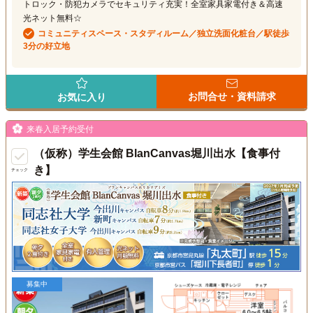
トロック・防犯カメラでセキュリティ充実！全室家具家電付き＆高速
光ネット無料☆
コミュニティスペース・スタディルーム／独立洗面化粧台／駅徒歩
3分の好立地
お問合せ・資料請求
お気に入り
来春入居予約受付
（仮称）学生会館 BlanCanvas堀川出水【食事付
き】
チェック
募集中