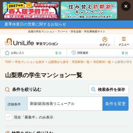
夏季休業日の営業に関するお知らせ
全国の学生マンション・アパート・学生会館・学生寮検索サイト
メニュー
ログイン
0
0
件
件
お気に入り
閲覧履歴
TOP
>
学生マンションを探す
>
山梨県から探す：市区町村一覧
>
市区町村一覧
>
山梨県の学生
山梨県の学生マンション一覧
条件を絞り込む
検索条件を保存
条件を変更
新築/築浅/改装リニューアル
詳細条件
現在「募集中」のみ表示