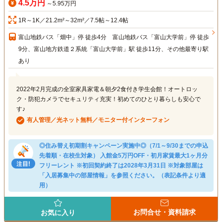
4.5万円
～5.95万円
1R～1K／21.2m²～32m²／7.5帖～12.4帖
富山地鉄バス「畑中」停 徒歩4分 富山地鉄バス「富山大学前」停 徒歩
9分、富山地方鉄道２系統「富山大学前」駅 徒歩11分、その他最寄り駅
あり
2022年2月完成の全室家具家電＆朝夕2食付き学生会館！オートロッ
ク・防犯カメラでセキュリティ充実！初めてのひとり暮らしも安心で
す♪
有人管理／光ネット無料／モニター付インターフォン
◎住み替え初期割キャンペーン実施中◎（7/1～9/30までの申込
先着順・在校生対象） 入館金5万円OFF・初月家賃最大1ヶ月分
フリーレント ※初回契約終了は2028年3月31日 ※対象部屋は
「入居募集中の部屋情報」を参照ください。（表記条件より適
用）
お問合せ・資料請求
お気に入り