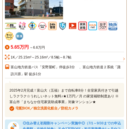
5.65万円
～6.6万円
1K／25.15m²～25.16m²／8.5帖～8.7帖
富山地方鉄道バス「安野屋町」停徒歩3分 、富山地方鉄道２系統「諏
訪川原」駅 徒歩1分
2025年2月完成！富山大（五福）まで自転車8分！全室家具付きで引越
しラクラク☆うれしいネット無料♪★1万円／月 の家賃補助制度あり ※
富山市「まちなか住宅家賃助成事業」対象マンション★
宅配BOX／独立洗面化粧台／防犯カメラ
◎住み替え初期割キャンペーン実施中◎（7/1～9/30までの申込