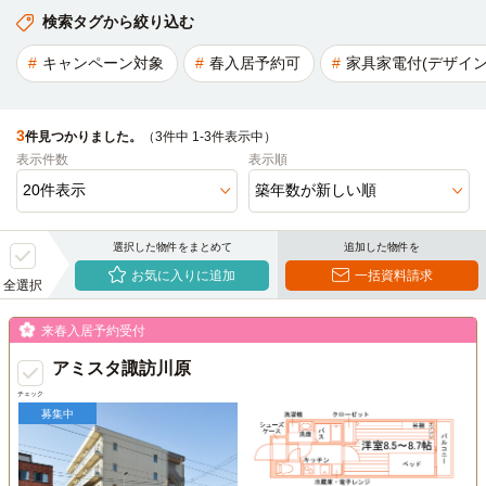
検索タグから絞り込む
キャンペーン対象
春入居予約可
家具家電付(デザイン
3
件見つかりました。
（3件中 1-3件表示中）
表示件数
表示順
選択した物件をまとめて
追加した物件を
お気に入りに追加
一括資料請求
全選択
来春入居予約受付
アミスタ諏訪川原
チェック
募集中