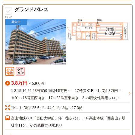
グランドパレス
チェック
募集中
3.8万円
～5.9万円
1.2.15.16.22.23号室(9.1帖)4.5万円～ 17号(DX1R～1LD)5.8万円～
※01～16号室西向き 17～23号室東向き 3～4階女性専用フロア
1K～1LDK／25.5m²～44.9m²／8帖～17.3帖
富山地鉄バス「富山大学前」停 徒歩7分、ＪＲ高山本線「西富山」駅
徒歩11分、その他最寄り駅あり