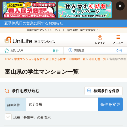
夏季休業日の営業に関するお知らせ
全国の学生マンション・アパート・学生会館・学生寮検索サイト
メニュー
ログイン
0
0
件
件
お気に入り
閲覧履歴
TOP
>
学生マンションを探す
>
富山県から探す：市区町村一覧
>
市区町村一覧
>
富山県の学生
富山県の学生マンション一覧
条件を絞り込む
検索条件を保存
条件を変更
女子専用
詳細条件
現在「募集中」のみ表示