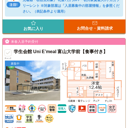
先着順・在校生対象） 礼金7万円OFF・初月家賃最大1ヶ月分フ
リーレント ※対象部屋は「入居募集中の部屋情報」を参照くだ
さい。（表記条件より適用）
お問合せ・資料請求
お気に入り
来春入居予約受付
学生会館 Uni E’meal 富山大学前【食事付き】
チェック
募集中