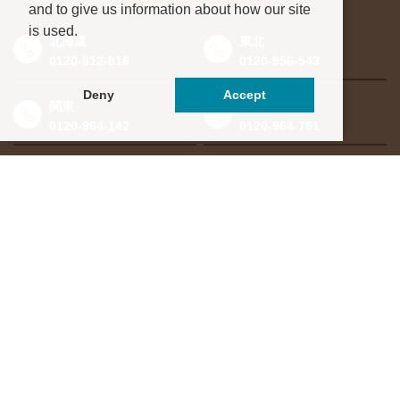
and to give us information about how our site
お気軽にご相談ください
is used.
北海道
東北
0120-912-816
0120-956-543
Deny
Accept
関東
東海・北信越
0120-964-142
0120-964-791
京都・滋賀
大阪・兵庫
0120-952-924
0120-351-830
中国・四国
九州・沖縄
0120-923-715
0120-912-781