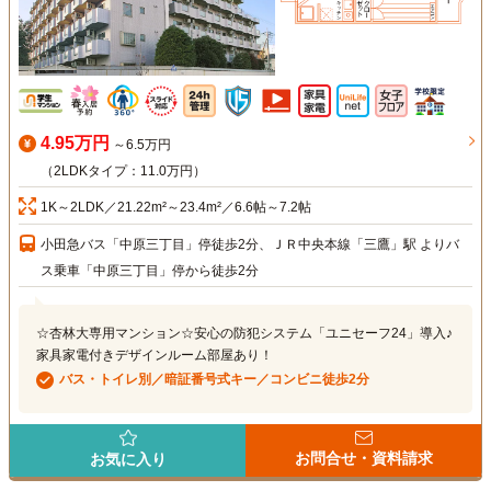
4.95万円
～6.5万円
（2LDKタイプ：11.0万円）
1K～2LDK／21.22m²～23.4m²／6.6帖～7.2帖
小田急バス「中原三丁目」停徒歩2分、ＪＲ中央本線「三鷹」駅 よりバ
ス乗車「中原三丁目」停から徒歩2分
☆杏林大専用マンション☆安心の防犯システム「ユニセーフ24」導入♪
家具家電付きデザインルーム部屋あり！
バス・トイレ別／暗証番号式キー／コンビニ徒歩2分
お問合せ・資料請求
お気に入り