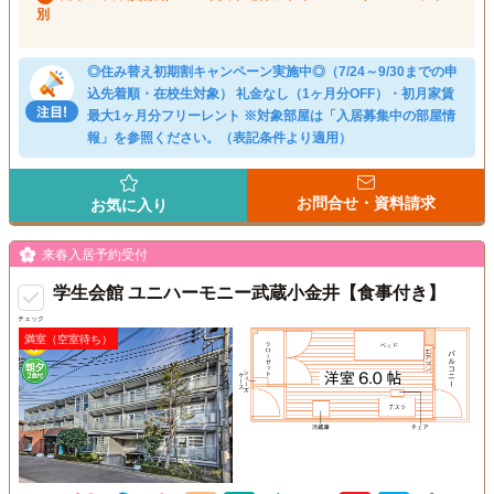
別
◎住み替え初期割キャンペーン実施中◎（7/24～9/30までの申
込先着順・在校生対象） 礼金なし（1ヶ月分OFF）・初月家賃
最大1ヶ月分フリーレント ※対象部屋は「入居募集中の部屋情
報」を参照ください。（表記条件より適用）
お問合せ・資料請求
お気に入り
来春入居予約受付
学生会館 ユニハーモニー武蔵小金井【食事付き】
チェック
満室（空室待ち）