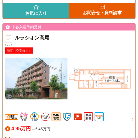
お問合せ・資料請求
お気に入り
来春入居予約受付
ルラシオン高尾
チェック
満室（空室待ち）
4.95万円
～6.45万円