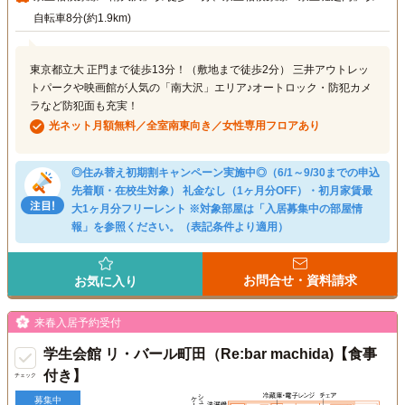
自転車8分(約1.9km)
東京都立大 正門まで徒歩13分！（敷地まで徒歩2分） 三井アウトレッ
トパークや映画館が人気の「南大沢」エリア♪オートロック・防犯カメ
ラなど防犯面も充実！
光ネット月額無料／全室南東向き／女性専用フロアあり
◎住み替え初期割キャンペーン実施中◎（6/1～9/30までの申込
先着順・在校生対象） 礼金なし（1ヶ月分OFF）・初月家賃最
大1ヶ月分フリーレント ※対象部屋は「入居募集中の部屋情
報」を参照ください。（表記条件より適用）
お問合せ・資料請求
お気に入り
来春入居予約受付
学生会館 リ・バール町田（Re:bar machida)【食事
付き】
チェック
募集中