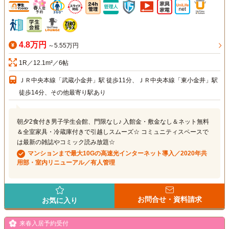
4.8万円
～5.55万円
1R／12.1m²／6帖
ＪＲ中央本線「武蔵小金井」駅 徒歩11分、ＪＲ中央本線「東小金井」駅
徒歩14分、その他最寄り駅あり
朝夕2食付き男子学生会館、門限なし♪ 入館金・敷金なし＆ネット無料
＆全室家具・冷蔵庫付きで引越しスムーズ☆ コミュニティスペースで
は最新の雑誌やコミック読み放題☆
マンションまで最大10Gの高速光インターネット導入／2020年共
用部・室内リニューアル／有人管理
お問合せ・資料請求
お気に入り
来春入居予約受付