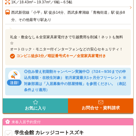
1K／18.43m²～19.37m²／6帖～6.5帖
西武新宿線「小平」駅 徒歩14分、西武多摩湖線「青梅街道」駅 徒歩8
分、その他最寄り駅あり
礼金・敷金なし＆全室家具家電付きで引越費用を削減！ネットも無料
☆
オートロック・モニター付インターフォンなどの安心セキュリティ！
コンビニ徒歩3分／暗証番号式キー／全室家具家電付き
◎住み替え初期割キャンペーン実施中◎（7/24～9/30までの申
込先着順・在校生対象） 初月家賃最大1ヶ月分フリーレント ※
対象部屋は「入居募集中の部屋情報」を参照ください。（表記
条件より適用）
お問合せ・資料請求
お気に入り
来春入居予約受付
学生会館 カレッジコートスズキ