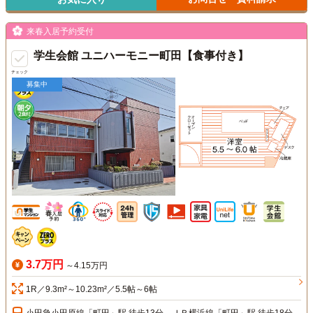
来春入居予約受付
学生会館 ユニハーモニー町田【食事付き】
チェック
募集中
3.7万円
～4.15万円
1R／9.3m²～10.23m²／5.5帖～6帖
小田急小田原線「町田」駅 徒歩13分、ＪＲ横浜線「町田」駅 徒歩18分