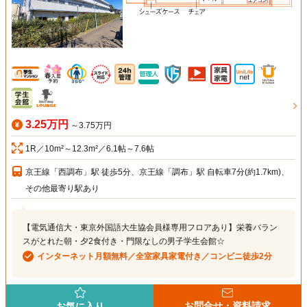
3.25万円
～3.75万円
1R／10m²～12.3m²／6.1帖～7.6帖
京王線「西調布」駅 徒歩5分、京王線「調布」駅 自転車7分(約1.7km)、
その他最寄り駅あり
【電気通信大・東京外国語大生協会員様専用フロアあり】栄養バラン
スがとれた朝・夕2食付き・門限なしの男子学生会館☆
インターネット月額無料／全室家具家電付き／コンビニ徒歩2分
お問合せ・資料請求
お気に入り