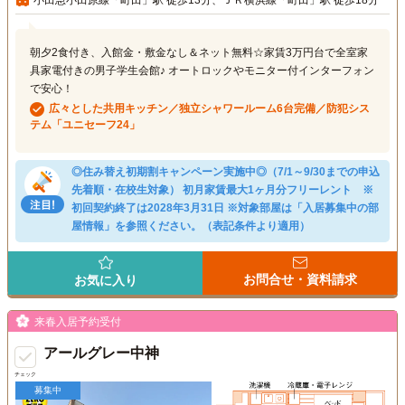
朝夕2食付き、入館金・敷金なし＆ネット無料☆家賃3万円台で全室家
具家電付きの男子学生会館♪ オートロックやモニター付インターフォン
で安心！
広々とした共用キッチン／独立シャワールーム6台完備／防犯シス
テム「ユニセーフ24」
◎住み替え初期割キャンペーン実施中◎（7/1～9/30までの申込
先着順・在校生対象） 初月家賃最大1ヶ月分フリーレント ※
初回契約終了は2028年3月31日 ※対象部屋は「入居募集中の部
屋情報」を参照ください。（表記条件より適用）
お問合せ・資料請求
お気に入り
来春入居予約受付
アールグレー中神
チェック
募集中