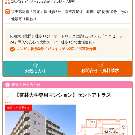
1K／23.74m²～25.23m²／7.5帖～7.6帖
京王高尾線「高尾」駅 徒歩8分、京王高尾線「狭間」駅 徒歩10分、その
他最寄り駅あり
拓殖大（北門）徒歩14分！オートロックに防犯システム「ユニセーフ
24」導入で安心☆大型スーパー徒歩1分で生活便利♪
コンビニ徒歩3分／ガスキッチン2口／浴室乾燥機
お問合せ・資料請求
お気に入り
来春入居予約受付
【杏林大学専用マンション】セントアトラス
チェック
満室（空室待ち）