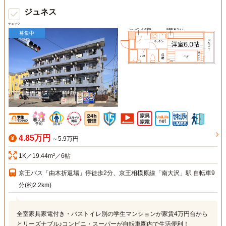
ジュネス
チェック
募集中
4.85万円
～5.9万円
1K／19.44m²／6帖
京王バス「由木折返場」停徒歩2分、京王相模原線「南大沢」駅 自転車9
分(約2.2km)
全室家具家電付き・バストイレ別の学生マンションが家賃4万円台から
とリーズナブル♪コンビニ・スーパーが自転車圏内で生活便利！