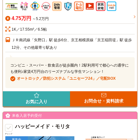
4.75万円
～5.2万円
1K／17.55m²／6.5帖
ＪＲ南武線「矢野口」駅 徒歩6分、京王相模原線「京王稲田堤」駅 徒歩
12分、その他最寄り駅あり
コンビニ・スーパー・飲食店が徒歩圏内！2駅利用可で都心への通学に
も便利♪家賃4万円台のリーズナブルな学生マンション！
オートロック／防犯システム「ユニセーフ24」／宅配BOX
お問合せ・資料請求
お気に入り
来春入居予約受付
ハッピーメイド・モリタ
チェック
募集中