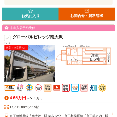
お問合せ・資料請求
お気に入り
来春入居予約受付
グローバルビレッジ南大沢
チェック
満室（空室待ち）
4.65万円
～5.55万円
1K／19.88m²／6.5帖
京王相模原線「南大沢」駅 徒歩12分、京王相模原線「京王堀之内」駅