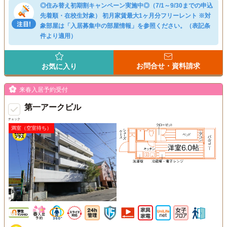
◎住み替え初期割キャンペーン実施中◎（7/1～9/30までの申込
先着順・在校生対象） 初月家賃最大1ヶ月分フリーレント ※対
象部屋は「入居募集中の部屋情報」を参照ください。（表記条
件より適用）
お問合せ・資料請求
お気に入り
来春入居予約受付
第一アークビル
チェック
満室（空室待ち）