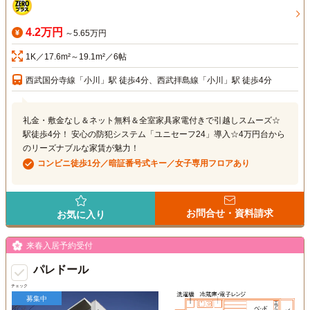
4.2万円
～5.65万円
1K／17.6m²～19.1m²／6帖
西武国分寺線「小川」駅 徒歩4分、西武拝島線「小川」駅 徒歩4分
礼金・敷金なし＆ネット無料＆全室家具家電付きで引越しスムーズ☆
駅徒歩4分！ 安心の防犯システム「ユニセーフ24」導入☆4万円台から
のリーズナブルな家賃が魅力！
コンビニ徒歩1分／暗証番号式キー／女子専用フロアあり
お問合せ・資料請求
お気に入り
来春入居予約受付
パレドール
チェック
募集中