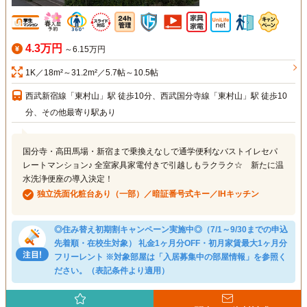
4.3万円
～6.15万円
1K／18m²～31.2m²／5.7帖～10.5帖
西武新宿線「東村山」駅 徒歩10分、西武国分寺線「東村山」駅 徒歩10
分、その他最寄り駅あり
国分寺・高田馬場・新宿まで乗換えなしで通学便利なバストイレセパ
レートマンション♪ 全室家具家電付きで引越しもラクラク☆ 新たに温
水洗浄便座の導入決定！
独立洗面化粧台あり（一部）／暗証番号式キー／IHキッチン
◎住み替え初期割キャンペーン実施中◎（7/1～9/30までの申込
先着順・在校生対象） 礼金1ヶ月分OFF・初月家賃最大1ヶ月分
フリーレント ※対象部屋は「入居募集中の部屋情報」を参照く
ださい。（表記条件より適用）