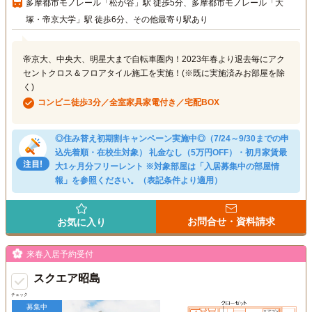
多摩都市モノレール「松が谷」駅 徒歩5分、多摩都市モノレール「大
塚・帝京大学」駅 徒歩6分、その他最寄り駅あり
帝京大、中央大、明星大まで自転車圏内！2023年春より退去毎にアク
セントクロス＆フロアタイル施工を実施！(※既に実施済みお部屋を除
く)
コンビニ徒歩3分／全室家具家電付き／宅配BOX
◎住み替え初期割キャンペーン実施中◎（7/24～9/30までの申
込先着順・在校生対象） 礼金なし（5万円OFF）・初月家賃最
大1ヶ月分フリーレント ※対象部屋は「入居募集中の部屋情
報」を参照ください。（表記条件より適用）
お問合せ・資料請求
お気に入り
来春入居予約受付
スクエア昭島
チェック
募集中