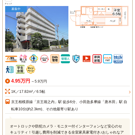
チェック
募集中
4.95万円
～5.9万円
1K／17.82m²／6.5帖
京王相模原線「京王堀之内」駅 徒歩6分、小田急多摩線「唐木田」駅 自
転車10分(約2.3km)、その他最寄り駅あり
オートロックや防犯カメラ・モニター付インターフォンなど安心のセ
キュリティ！引越し費用を削減できる全室家具家電付き♪おしゃれなア