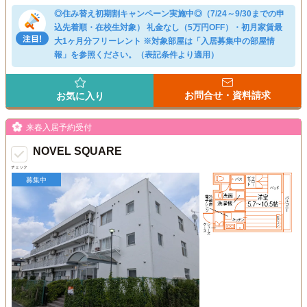
◎住み替え初期割キャンペーン実施中◎（7/24～9/30までの申
込先着順・在校生対象） 礼金なし（5万円OFF）・初月家賃最
大1ヶ月分フリーレント ※対象部屋は「入居募集中の部屋情
報」を参照ください。（表記条件より適用）
お問合せ・資料請求
お気に入り
来春入居予約受付
NOVEL SQUARE
チェック
募集中