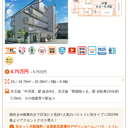
4.75万円
～5.75万円
1K／18.76m²～20.38m²／6帖～6.4帖
京王線「中河原」駅 徒歩9分、京王線「聖蹟桜ヶ丘」駅 自転車10分(約
2.2km)、その他最寄り駅あり
南向きor南東向きで日当たり良好+人気のバストイレ別タイプ☆2023年
春よりアクセントクロス導入！
光ネット月額無料／全室家具家電付デザインルーム／バス・トイレ