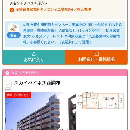
クセントクロスを導入★
全室家具家電付き／コンビニ徒歩3分／有人管理
◎住み替え初期割キャンペーン実施中◎（6/1～9/30までの申込
先着順・在校生対象） 入館金なし（1ヶ月分OFF）・初月家賃
最大1ヶ月分フリーレント ※対象部屋は「入居募集中の部屋情
報」を参照ください。（表記条件より適用）
お問合せ・資料請求
お気に入り
来春入居予約受付
スカイハイネス西調布
チェック
満室（空室待ち）