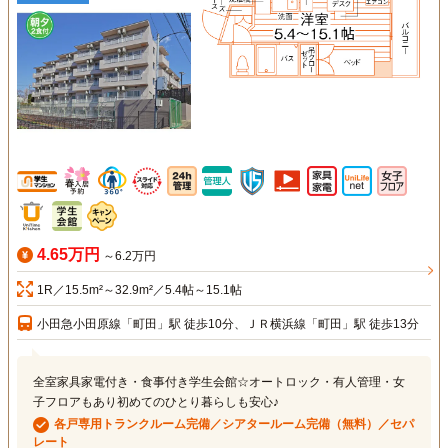
4.65万円
～6.2万円
1R／15.5m²～32.9m²／5.4帖～15.1帖
小田急小田原線「町田」駅 徒歩10分、ＪＲ横浜線「町田」駅 徒歩13分
全室家具家電付き・食事付き学生会館☆オートロック・有人管理・女
子フロアもあり初めてのひとり暮らしも安心♪
各戸専用トランクルーム完備／シアタールーム完備（無料）／セパ
レート