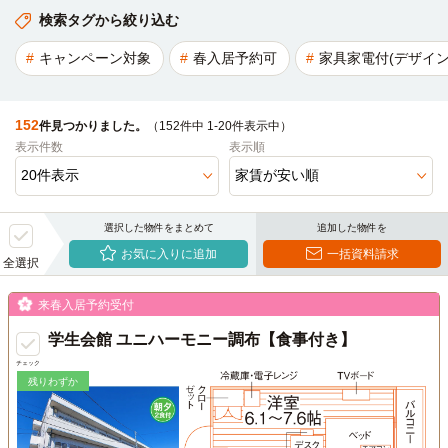
検索タグから絞り込む
キャンペーン対象
春入居予約可
家具家電付(デザイン
152
件見つかりました。
（152件中 1-20件表示中）
表示件数
表示順
選択した物件をまとめて
追加した物件を
お気に入りに追加
一括資料請求
全選択
来春入居予約受付
学生会館 ユニハーモニー調布【食事付き】
チェック
残りわずか