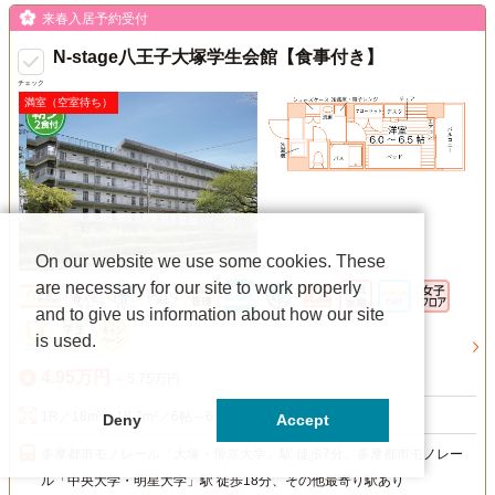
来春入居予約受付
N-stage八王子大塚学生会館【食事付き】
チェック
満室（空室待ち）
On our website we use some cookies. These
are necessary for our site to work properly
and to give us information about how our site
is used.
4.95万円
～5.75万円
1R／18m²～18.7m²／6帖～6.5帖
Deny
Accept
多摩都市モノレール「大塚・帝京大学」駅 徒歩7分、多摩都市モノレー
ル「中央大学・明星大学」駅 徒歩18分、その他最寄り駅あり