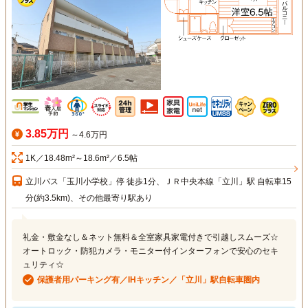
3.85万円
～4.6万円
1K／18.48m²～18.6m²／6.5帖
立川バス「玉川小学校」停 徒歩1分、ＪＲ中央本線「立川」駅 自転車15
分(約3.5km)、その他最寄り駅あり
礼金・敷金なし＆ネット無料＆全室家具家電付きで引越しスムーズ☆
オートロック・防犯カメラ・モニター付インターフォンで安心のセキ
ュリティ☆
保護者用パーキング有／IHキッチン／「立川」駅自転車圏内