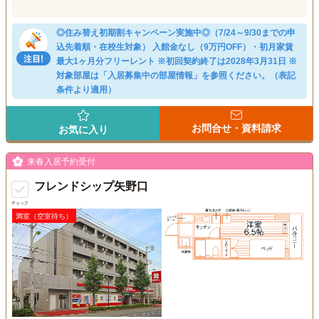
◎住み替え初期割キャンペーン実施中◎（7/24～9/30までの申
込先着順・在校生対象） 入館金なし（9万円OFF）・初月家賃
最大1ヶ月分フリーレント ※初回契約終了は2028年3月31日 ※
対象部屋は「入居募集中の部屋情報」を参照ください。（表記
条件より適用）
お問合せ・資料請求
お気に入り
来春入居予約受付
フレンドシップ矢野口
チェック
満室（空室待ち）