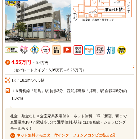
4.55万円
～5.4万円
（セパレートタイプ：6,05万円～6.25万円）
1K／18.2m²／6.5帖
ＪＲ青梅線「昭島」駅 徒歩3分、西武拝島線「拝島」駅 自転車8分(約
1.8km)
礼金・敷金なし＆全室家具家電付き・ネット無料！JR「新宿」駅まで
直通電車あり☆駅徒歩3分で通学便利♪駅前には映画館・ショッピング
モールあり！
ネット無料／モニター付インターフォン／コンビニ徒歩2分