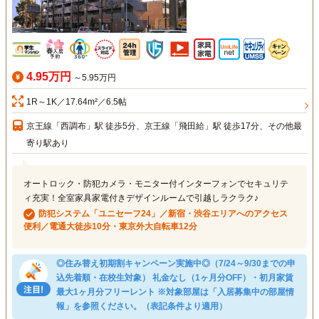
4.95万円
～5.95万円
1R～1K／17.64m²／6.5帖
京王線「西調布」駅 徒歩5分、京王線「飛田給」駅 徒歩17分、その他最
寄り駅あり
オートロック・防犯カメラ・モニター付インターフォンでセキュリテ
ィ充実！全室家具家電付きデザインルームで引越しラクラク♪
防犯システム「ユニセーフ24」／新宿・渋谷エリアへのアクセス
便利／電通大徒歩10分・東京外大自転車12分
◎住み替え初期割キャンペーン実施中◎（7/24～9/30までの申
込先着順・在校生対象） 礼金なし（1ヶ月分OFF）・初月家賃
最大1ヶ月分フリーレント ※対象部屋は「入居募集中の部屋情
報」を参照ください。（表記条件より適用）