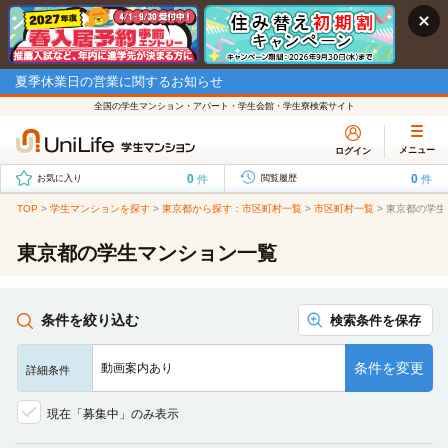
夏季休業日の営業に関するお知らせ
全国の学生マンション・アパート・学生会館・学生寮検索サイト
メニュー
ログイン
0
0
件
件
お気に入り
閲覧履歴
TOP
>
学生マンションを探す
>
東京都から探す：市区町村一覧
>
市区町村一覧
>
東京都の学生
東京都の学生マンション一覧
条件を絞り込む
検索条件を保存
条件を変更
動画案内あり
詳細条件
現在「募集中」のみ表示