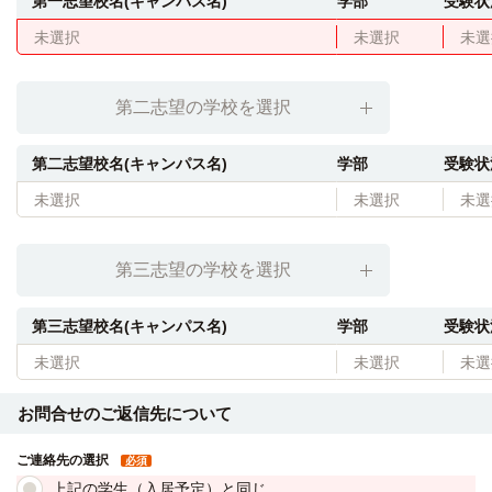
第一志望校名(キャンパス名)
学部
受験状
未選択
未選択
未選
第二志望の学校を選択
第二志望校名(キャンパス名)
学部
受験状
未選択
未選択
未選
第三志望の学校を選択
第三志望校名(キャンパス名)
学部
受験状
未選択
未選択
未選
お問合せのご返信先について
ご連絡先の選択
必須
上記の学生（入居予定）と同じ