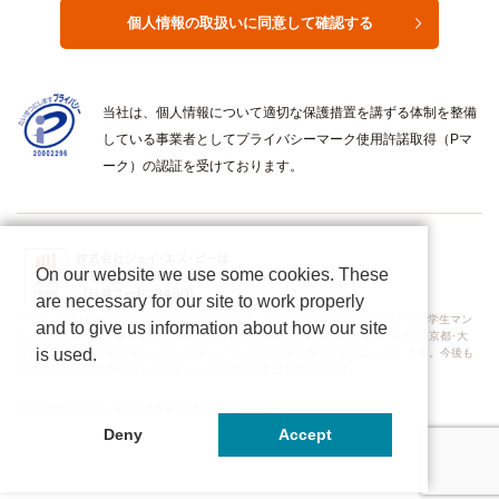
当社は、個人情報について適切な保護措置を講ずる体制を整備
している事業者としてプライバシーマーク使用許諾取得（Pマ
ーク）の認証を受けております。
On our website we use some cookies. These
are necessary for our site to work properly
ジェイ･エス･ビーグループは1976年の創業以来、学生に安心･安全な住まいとして学生マン
and to give us information about how our site
ション／学生会館／学生寮を提供してきました。現在では札幌･仙台･東京･名古屋･京都･大
is used.
阪･岡山･福岡など学生マンションのネットワークは全国規模で今も広がっています。今後も
学生マンションの先駆者として新しい企業価値の創造をめざします。
Copyright © 2003－2026 J.S.B.Co All rights reserved.
Deny
Accept