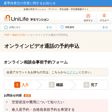
夏季休業日の営業に関するお知らせ
全国の学生マンション・アパート・学生会館・学生寮検索サイト
メニュー
ログイン
0
0
件
件
お気に入り
閲覧履歴
TOP
>
初めての方へ
>
オンラインビデオ通話の予約申込
オンラインビデオ通話の予約申込
オンライン相談会事前予約フォーム
会員アカウントをお持ちの方は、こちらから
ログイン
ください。
1
入力
2
確認
3
完了
お問合せ内容
必須
空室状況や費用について知りたい
春入居予約・合格発表前予約を希望する