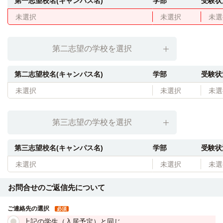
第一志望校名(キャンパス名)
学部
受験状
未選択
未選択
未選
第二志望の学校を選択
第二志望校名(キャンパス名)
学部
受験状
未選択
未選択
未選
第三志望の学校を選択
第三志望校名(キャンパス名)
学部
受験状
未選択
未選択
未選
お問合せのご返信先について
ご連絡先の選択
必須
上記の学生（入居予定）と同じ