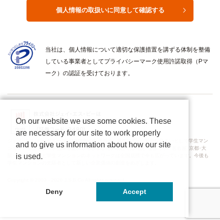
当社は、個人情報について適切な保護措置を講ずる体制を整備
している事業者としてプライバシーマーク使用許諾取得（Pマ
ーク）の認証を受けております。
On our website we use some cookies. These
are necessary for our site to work properly
ジェイ･エス･ビーグループは1976年の創業以来、学生に安心･安全な住まいとして学生マン
and to give us information about how our site
ション／学生会館／学生寮を提供してきました。現在では札幌･仙台･東京･名古屋･京都･大
is used.
阪･岡山･福岡など学生マンションのネットワークは全国規模で今も広がっています。今後も
学生マンションの先駆者として新しい企業価値の創造をめざします。
Copyright © 2003－2026 J.S.B.Co All rights reserved.
Deny
Accept