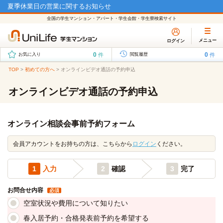
夏季休業日の営業に関するお知らせ
全国の学生マンション・アパート・学生会館・学生寮検索サイト
メニュー
ログイン
0
0
件
件
お気に入り
閲覧履歴
TOP
>
初めての方へ
>
オンラインビデオ通話の予約申込
オンラインビデオ通話の予約申込
オンライン相談会事前予約フォーム
会員アカウントをお持ちの方は、こちらから
ログイン
ください。
1
入力
2
確認
3
完了
お問合せ内容
必須
空室状況や費用について知りたい
春入居予約・合格発表前予約を希望する