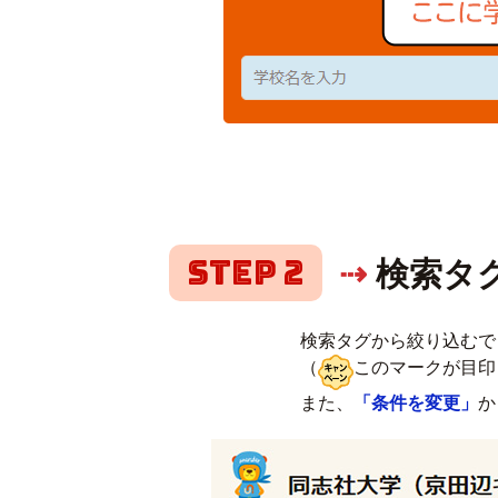
Step 2
⇢
検索タ
検索タグから絞り込むで
（
このマークが目印
また、
「条件を変更」
か