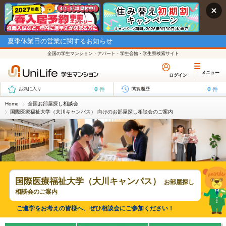
夏季休業日の営業に関するお知らせ
全国の学生マンション・アパート・学生会館・学生寮検索サイト
メニュー
ログイン
0
0
件
件
お気に入り
閲覧履歴
Home
全国お部屋探し相談会
国際医療福祉大学（大川キャンパス） 向けのお部屋探し相談会のご案内
国際医療福祉大学（大川キャンパス）
お部屋探し
相談会のご案内
ご進学をお考えの皆様へ、ぜひ相談会にご参加ください！