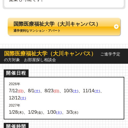
国際医療福祉大学（大川キャンパス）
通学便利なマンション・アパート
国際医療福祉大学（大川キャンパス）
ご進学予定
の方対象 お部屋探し相談会
開催日程
2026年
7/12
、8/1
、8/23
、10/3
、11/14
、
(日)
(土)
(日)
(土)
(土)
12/12
(土)
2027年
1/28
、1/29
、1/30
、3/3
(木)
(金)
(土)
(水)
開催時間