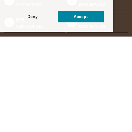
0120-912-816
0120-956-543
Deny
Accept
関東
東海・北信越
0120-964-142
0120-964-791
京都・滋賀
大阪・兵庫
0120-952-924
0120-351-830
中国・四国
九州・沖縄
0120-923-715
0120-912-781