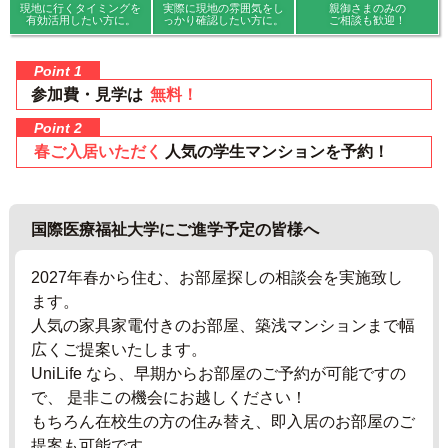
現地に行くタイミングを
実際に現地の雰囲気を
し
親御さまのみの
有効活用したい方に。
っかり確認したい方に。
ご相談も歓迎！
Point 1
参加費・見学は
無料！
Point 2
春ご入居いただく
人気の学生マンションを予約！
国際医療福祉大学にご進学予定の皆様へ
2027年春から住む、お部屋探しの相談会を実施致し
ます。
人気の家具家電付きのお部屋、築浅マンションまで幅
広くご提案いたします。
UniLife なら、早期からお部屋のご予約が可能ですの
で、 是非この機会にお越しください！
もちろん在校生の方の住み替え、即入居のお部屋のご
提案も可能です。