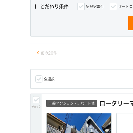
こだわり条件
家具家電付
オートロ
chevron_left
前の20件
全選択
ロータリー
一般マンション・アパート他
チェック