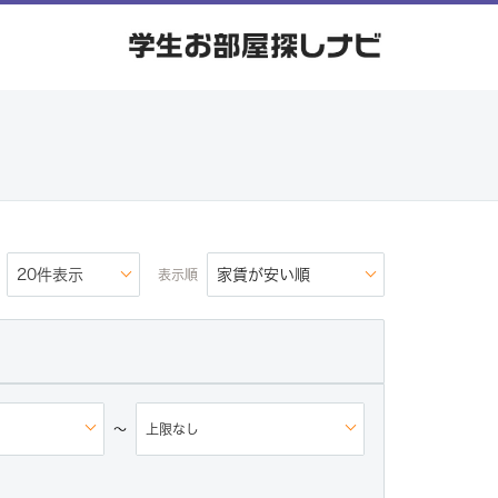
chevron_right
HOME
close
閉
じ
学生マ
る
ンショ
chevron_right
ン・ア
パート
学生会
chevron_right
館・学
生寮
表示順
一般マ
ンショ
chevron_right
ン・ア
パート
他
～
インフ
chevron_right
ォメー
ション