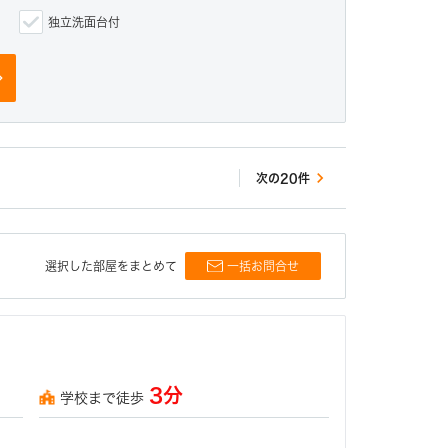
独立洗面台付
お部屋
chevron_right
探しの
流れ
n_right
店舗情
chevron_right
報
お問い
chevron_right
次の20件
合わ
chevron_right
せ・資
料請求
選択した部屋をまとめて
一括お問合せ
3分
学校まで徒歩