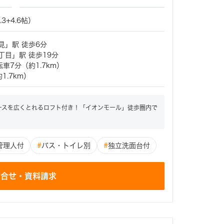
.3+4.6帖）
鶴見」駅 徒歩6分
四丁目」駅 徒歩19分
車7分（約1.7km）
.7km）
ースを広くとれるロフト付き！「イオンモール」徒歩圏内で
管理人付
#
バス・トイレ別
#
独立洗面台付
問合せ・資料請求