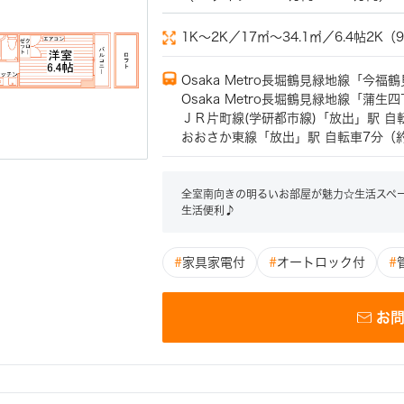
1K～2K／17㎡～34.1㎡／6.4帖2K（9
Osaka Metro長堀鶴見緑地線「今福
Osaka Metro長堀鶴見緑地線「蒲生
ＪＲ片町線(学研都市線)「放出」駅 自転
おおさか東線「放出」駅 自転車7分（約1
全室南向きの明るいお部屋が魅力☆生活スペ
生活便利♪
#
家具家電付
#
オートロック付
#
お