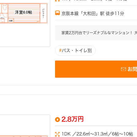
京阪本線「大和田」駅 徒歩11分
家賃2万円台でリーズナブルなマンション！ 
#
バス・トイレ別
お
2.8万円
1DK ／22.6㎡～31.3㎡／6帖～10帖