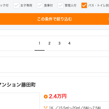
ック付
女子専用
食事付
管理人付
バス・トイレ別
この条件で絞り込む
chevro
1
2
3
4
マンション藤田町
2.4万円
1K ／15.5㎡～20㎡／6帖～7.5帖