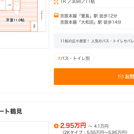
1R ／30㎡／11帖
京阪本線「萱島」駅 徒歩12分
京阪本線「大和田」駅 徒歩14分
11帖の広々居室！ 人気のバス・トイレセパ
#
バス・トイレ別
お
ート鶴見
2.95万円
～
4.1万円
（2Kタイプ：5.55万円～5.95万円）