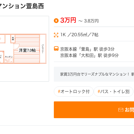
マンション萱島西
3万円
～
3.8万円
1K ／20.55㎡／7帖
京阪本線「萱島」駅 徒歩3分
京阪本線「大和田」駅 徒歩9分
家賃3万円台でリーズナブルなマンション！ 
#
オートロック付
#
バス・トイレ別
お