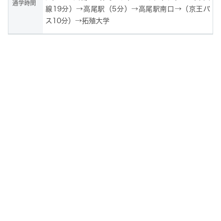
通学時間
線19分）→高尾駅（5分）→高尾駅南口→（京王バ
ス10分）→拓殖大学