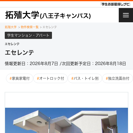
chevron_right
HOME
close
拓殖大学
(八王子キャンパス)
閉
じ
学生マ
る
拓殖大学
>
物件検索一覧
>
エセレンテ
ンショ
chevron_right
ン・ア
学生マンション・アパート
パート
エセレンテ
エセレンテ
学生会
chevron_right
館・学
情報更新日：2026年8月7日 /次回更新予定日：2026年8月18日
生寮
一般マ
#
家具家電付
#
オートロック付
#
バス・トイレ別
#
独立洗面台付
ンショ
chevron_right
ン・ア
パート
他
インフ
chevron_right
ォメー
ション