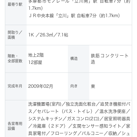
多摩都市モノレール「立川南」駅 自転車7分（約
最寄り駅
1.7km）
ＪＲ中央本線「立川」駅 自転車7分（約1.7km）
間取り／
1K ／26.3㎡／7.1帖
面積
地上2階
鉄筋コンクリート
階数・
構造
全部屋数
造
12部屋
完成年月
向き
2009年02月
東
洗濯機置場(室内)／独立洗面化粧台／追焚き機能付バ
ス／セパレート（バス・トイレ）／温水洗浄便座／
システムキッチン／ガスコンロ(2口)／居室照明器具
各室専用
／冷蔵庫（２ドア）／玄関センサー感知ライト／家
設備
具家電付／フローリング／バルコニー／収納／シュ