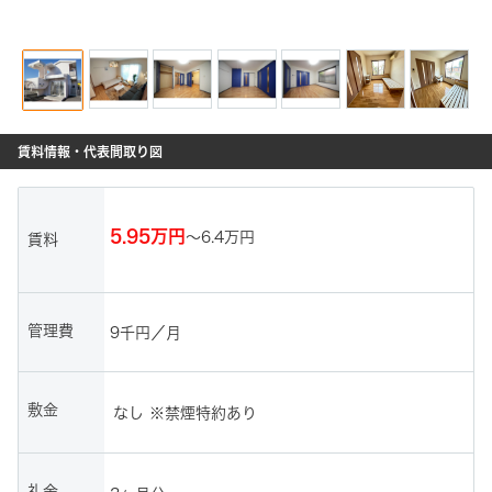
賃料情報・代表間取り図
5.95万円
～
6.4万円
賃料
管理費
9千円／月
敷金
なし ※禁煙特約あり
礼金