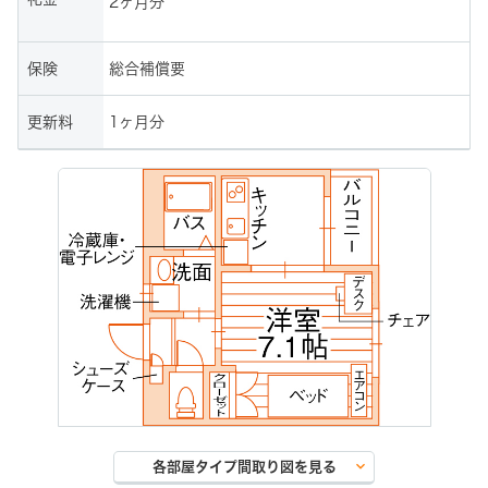
2ヶ月分
保険
総合補償要
更新料
1ヶ月分
keyboard_arrow_down
各部屋タイプ間取り図を見る