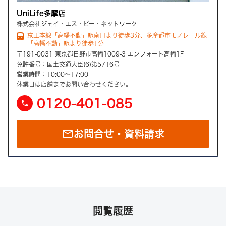
UniLife多摩店
株式会社ジェイ・エス・ビー・ネットワーク
京王本線「高幡不動」駅南口より徒歩3分、多摩都市モノレール線
「高幡不動」駅より徒歩1分
〒191-0031 東京都日野市高幡1009-3 エンフォート高幡1F
免許番号：国土交通大臣(6)第5716号
営業時間：10:00～17:00
休業日は店舗までお問い合わせください。
0120-401-085
phone
email
お問合せ・資料請求
閲覧履歴