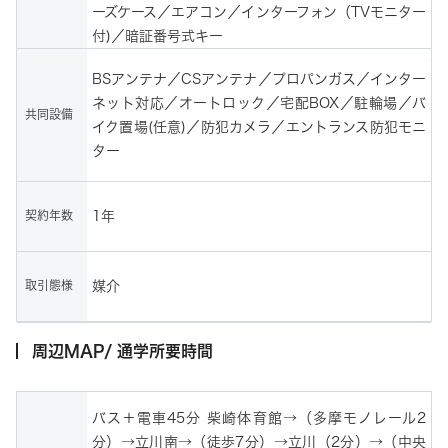
ーズケース／エアコン／インターフォン（TVモニター
付)／暗証番号式キー
BSアンテナ／CSアンテナ／プロパンガス／インター
ネット対応／オートロック／宅配BOX／駐輪場／バ
共同設備
イク置場(任意)／防犯カメラ／エントランス防犯モニ
ター
契約年数
1年
取引態様
媒介
周辺MAP/ 通学所要時間
バス＋電車45分 柴崎体育館→（多摩モノレール2
分）→立川南→（徒歩7分）→立川（2分）→（中央