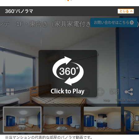
keyboard_arrow_up
360°パノラマ
とじる
※当マンションの代表的な部屋のパノラマ動画です。