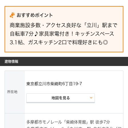
おすすめポイント
商業施設多数・アクセス良好な「立川」駅まで
自転車7分♪家具家電付き！キッチンスペース
3.1帖、ガスキッチン2口で料理好きにも◎
建物情報
東京都立川市柴崎町6丁目19-7
所在地
keyboard_arrow_down
地図を見る
多摩都市モノレール「柴崎体育館」駅 徒歩7分