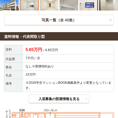
写真一覧（全
42
枚）
賃料情報・代表間取り図
5.65万円
賃料
～6.85万円
7千円／月
共益費
なし※禁煙特約あり
敷金
15万円
礼金
※2026学生マンションBOOK掲載条件より変更となっていま
備考
す。
入居募集の部屋情報を見る