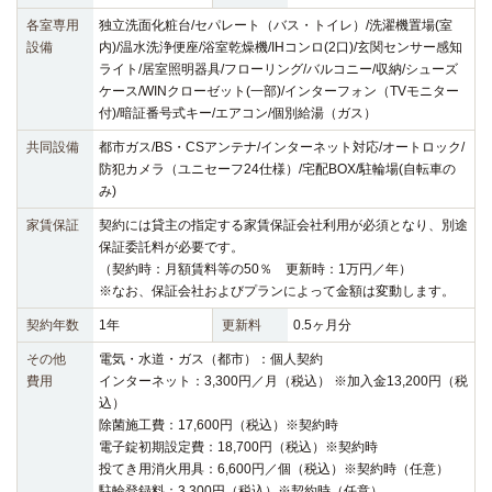
各室専用
独立洗面化粧台/セパレート（バス・トイレ）/洗濯機置場(室
設備
内)/温水洗浄便座/浴室乾燥機/IHコンロ(2口)/玄関センサー感知
ライト/居室照明器具/フローリング/バルコニー/収納/シューズ
ケース/WINクローゼット(一部)/インターフォン（TVモニター
付)/暗証番号式キー/エアコン/個別給湯（ガス）
共同設備
都市ガス/BS・CSアンテナ/インターネット対応/オートロック/
防犯カメラ（ユニセーフ24仕様）/宅配BOX/駐輪場(自転車の
み)
家賃保証
契約には貸主の指定する家賃保証会社利用が必須となり、別途
保証委託料が必要です。
（契約時：月額賃料等の50％ 更新時：1万円／年）
※なお、保証会社およびプランによって金額は変動します。
契約年数
1年
更新料
0.5ヶ月分
その他
電気・水道・ガス（都市）：個人契約
費用
インターネット：3,300円／月（税込） ※加入金13,200円（税
込）
除菌施工費：17,600円（税込）※契約時
電子錠初期設定費：18,700円（税込）※契約時
投てき用消火用具：6,600円／個（税込）※契約時（任意）
駐輪登録料：3,300円（税込）※契約時（任意）