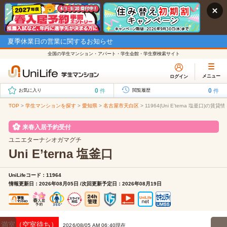
夏季休業日の営業に関するお知らせ
全国の学生マンション・アパート・学生会館・学生寮検索サイト
メニュー
ログイン
0
0
件
件
お気に入り
閲覧履歴
TOP
>
学生マンションを探す
>
愛知県
>
名古屋市天白区
>
11964(Uni E’terna 塩釜口)の賃貸
来春入居予約受付
ユニエターナシオガマグチ
Uni E’terna 塩釜口
UniLifeコード：11964
情報更新日：2026年08月05日 /次回更新予定日：2026年08月19日
満室（空室待ち）
2026/08/05 AM 06:40現在