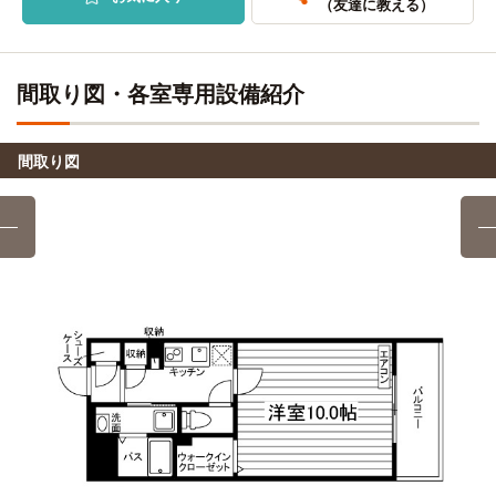
（友達に教える）
自転車
豊田工業大学
16分
愛知県厚生農業協同組合連合会加茂看護専門学校
電車
(約3.8km)
21分
名古屋工業大学
電車
間取り図・各室専用設備紹介
「塩釜口」駅→（地下鉄鶴舞線7分）→「赤池」駅（2分）
12分
→（名鉄豊田線17分）→「浄水」駅
「塩釜口」駅→（地下鉄鶴舞線12分）→「鶴舞」駅
豊田地域看護専門学校
間取り図
電車
23分
愛知工業大学(本山キャンパス)
電車
12分
「塩釜口」駅→（地下鉄鶴舞線・名鉄豊田線23分）→「上豊
田」駅
「塩釜口」駅→（鶴舞線2分）→「八事」駅（3分）→（名城
線7分）→「本山」駅
川崎服飾技芸専門学校
電車
31分
愛知工業大学(自由ヶ丘キャンパス)
電車
15分
「塩釜口」駅→（地下鉄鶴舞線7分）→「赤池」駅（2分）
→（名鉄豊田線22分）→「豊田市」駅
「塩釜口」駅→（地下鉄鶴舞線2分）→「八事」駅（3分）
→（地下鉄名城線10分）→「自由ヶ丘」駅
愛知みずほ大学・愛知みずほ短期大学
電車
16分
「塩釜口」駅→（地下鉄鶴舞線2分）→「八事」駅（乗り換え
3分）→（地下鉄名城線11分）→「堀田」駅