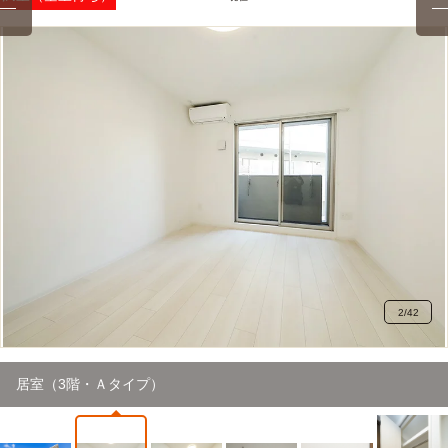
2
/
42
居室（3階・Ａタイプ）