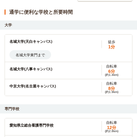
通学に便利な学校と所要時間
大学
名城大学(天白キャンパス)
徒歩
1分
名城大学東門まで
自転車
名城大学(八事キャンパス)
6分
(約1.4km)
自転車
中京大学(名古屋キャンパス)
8分
(約1.9km)
自転車
東海学園大学(名古屋キャンパス)
14分
専門学校
(約3.1km)
自転車
南山大学
13分
自転車
愛知県立総合看護専門学校
(約3.2km)
12分
(約2.8km)
自転車