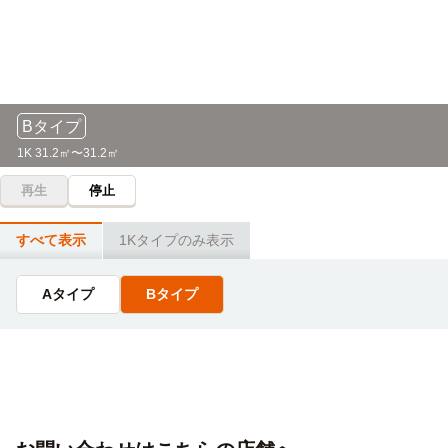
名城大学(ナゴヤドーム前キャンパス)
電車
18分
「塩釜口」駅→（地下鉄鶴舞線2分）→「八事」駅→（地下鉄
名城線16分）→「ナゴヤドーム前矢田」駅
Bタイプ
大同大学
電車
1K 31.2㎡〜31.2㎡
44分
再生
停止
塩釜口→地下鉄鶴舞線14分→上前津（3分）→地下鉄名城線5
分→金山（6分）→名鉄常滑線16分→学校
すべて表示
1Kタイプのみ表示
桜花学園大学(名古屋キャンパス)
電車
42分
Aタイプ
Bタイプ
「塩釜口」駅→（地下鉄鶴舞線14分）→「上前津」駅（2
分）→(地下鉄名城線5分)→「金山」駅（5分）→(名鉄名古屋
本線16分)→「中京競馬場前」駅
名古屋短期大学
電車
36分
「塩釜口」駅→（地下鉄鶴舞線14分）→「上前津」駅（2
分）→(地下鉄名城線5分)→「金山」駅（5分）→(名鉄名古屋