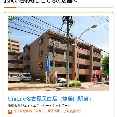
お問い合わせはこちらの店舗へ
本線16分)→「中京競馬場前」駅
藤田医科大学
バス＋電車
62分
「塩釜口」駅→（地下鉄鶴舞線3分）→「原」駅→名古屋市バ
ス「地下鉄原」停→（市バス58分）→「藤田医科大学病院」
Aタイプ
停
1K 24.9㎡〜24.9㎡
UniLife名古屋天白店（塩釜口駅前）
株式会社ジェイ・エス・ビー・ネットワーク
地下鉄鶴舞線「塩釜口」駅①番出口より徒歩2分