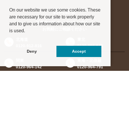
On our website we use some cookies. These
お問合せ
are necessary for our site to work properly
進学先が決まっていない方も、
and to give us information about how our site
お気軽にご相談ください
is used.
北海道
東北
0120-912-816
0120-956-543
Deny
Accept
関東
東海・北信越
0120-964-142
0120-964-791
京都・滋賀
大阪・兵庫
0120-952-924
0120-351-830
中国・四国
九州・沖縄
0120-923-715
0120-912-781