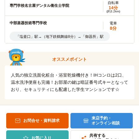
名古屋大学(東山キャンパス)
14分
自転車
専門学校名古屋デンタル衛生士学院
(約3.6km)
14分
(約3.2km)
名古屋市立大学(滝子（山の畑）キャンパス)
電車
中部楽器技術専門学校
14分
電車
8分
「塩釜口」駅→（地下鉄鶴舞線8分）→「御器所」駅（4分）
「塩釜口」駅→（地下鉄鶴舞線8分）→「御器所」駅
→（地下鉄桜通線2分）→「桜山」駅
愛知学院大学歯科技工専門学校
名古屋大学(大幸キャンパス)
電車
電車
9分
21分
オススメポイント
「塩釜口」駅→（地下鉄鶴舞線2分）→「八事」駅→（地下鉄
「塩釜口」駅→（鶴舞線2分）→「八事」駅（3分）→（名城
名城線7分）→「本山」駅
線16分）→「ナゴヤドーム前矢田」駅
人気の独立洗面化粧台・浴室乾燥機付き！IHコンロは2口、
温水洗浄便座も完備！お部屋の鍵は暗証番号式キーとなって
名古屋美容専門学校
名古屋大学(鶴舞キャンパス)
電車
電車
おり、セキュリティにも配慮した学生マンションです☆
19分
12分
「塩釜口」駅→（地下鉄鶴舞線14分）→「上前津」駅→（地
「塩釜口」駅→（鶴舞線12分）→「鶴舞」駅
下鉄名城線5分）→「金山」駅
名古屋葵大学（旧称：名古屋女子大学）(汐路学舎)
電車
東海医療工学専門学校
18分
電車
来店予約・
お問合せ・資料請求
20分
オンライン相談
「塩釜口」駅→（地下鉄鶴舞線8分）→「御器所」駅（6分）
「塩釜口」駅→（地下鉄鶴舞線7分）→「赤池」駅（2分）
→（地下鉄桜通線4分）→「瑞穂区役所」駅
共有する
→（名鉄豊田線11分）→「三好ケ丘」駅
お気に入り