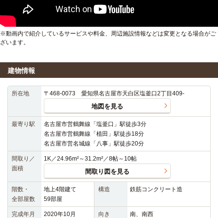
※動画内で紹介しているサービスや料金、周辺施設情報などは変更となる場合がご
ざいます。
建物情報
所在地
〒468-0073 愛知県名古屋市天白区塩釜口2丁目409-
地図を見る
最寄り駅
名古屋市営鶴舞線「塩釜口」駅徒歩3分
名古屋市営鶴舞線「植田」駅徒歩18分
名古屋市営名城線「八事」駅徒歩20分
間取り／
1K／24.96m²～31.2m²／8帖～10帖
面積
間取り図を見る
階数・
地上4階建て
構造
鉄筋コンクリート造
全部屋数
59部屋
完成年月
2020年10月
向き
南、南西