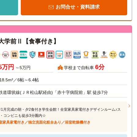
お問合せ・資料請求
 愛媛大学前Ⅱ【食事付き】
95万円
6分
～5万円
学校まで自転車
18.5m²／6帖～6.4帖
鉄道環状線(ＪＲ松山駅経由)「赤十字病院前」駅 徒歩7分
4年1月完成の朝・夕2食付き学生会館！全室家具家電付きデザインルーム♪ス
・コンビニも徒歩3分圏内☆
室家具家電付き／独立洗面化粧台あり／浴室乾燥機付き