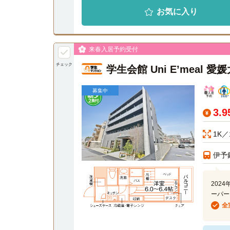
お気に入り
来春入居予約受付
チェック
学生会館 Uni E’meal
募集中
3.
1K／
伊予
202
ーパー
全