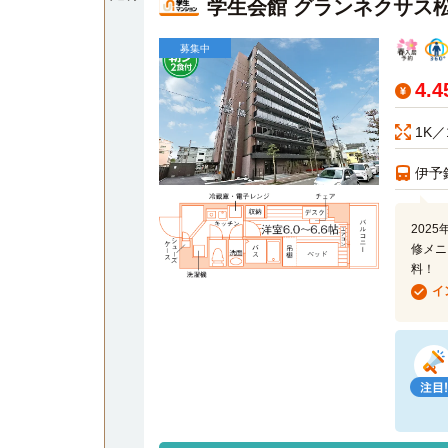
学生会館 グランネクサス
募集中
4.
1K／
伊予
202
修メニ
料！
イ