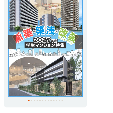
-------------------------------------------
🍊
愛媛大原簿記公務員専門学校
周辺！
🍊
＼人気の学生向けマンションのご紹介／
🌸(仮称)UniLife松山道後学生会館
【食事付
き】
2027
年2月完成
の食事付き学生会館です！
朝・夕2食付き(夕食選択制)
🌷