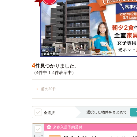
4
件見つかりました。
（4件中 1-4件表示中）
前の20件
選択した物件をまとめて
全選択
来春入居予約受付
チェック