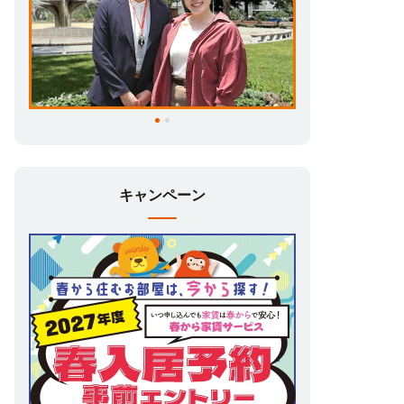
です👏
もちろん、
早々に予約（申込み）をいただい
ても、
入居開始日（契約開始日）まで家賃はかかり
ません🌸
この機会にぜひ、希望のお部屋を確保しまし
ょう！
キャンペーン
*
~
*
~
*
~
*
~
*
~
*
~
*
~
*
~
*
~
*
~
*
~
*
~
*
~
*
~
*
~
*
~
*
~
*
~
「お部屋は合格してから探そう…」
「部屋探しはもう少し先でも良いか…」
と
思っていませんか？
合格発表前後はお問い合わせも増え、