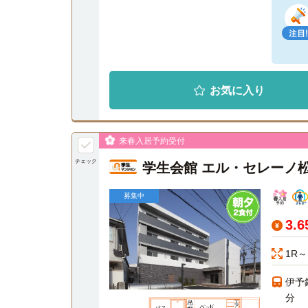
お気に入り
来春入居予約受付
チェック
学生会館 エル・セレーノ
募集中
3.
1R～
伊予
分