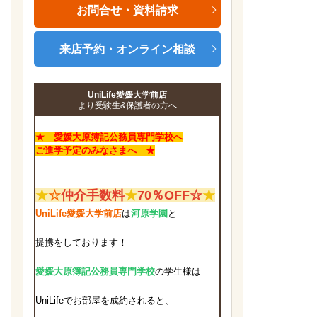
お問合せ・資料請求
来店予約・オンライン相談
UniLife愛媛大学前店
より受験生&保護者の方へ
★ 愛媛大原簿記公務員専門学校へ
ご進学予定のみなさまへ ★
★
☆
仲介手数料
★
70％OFF☆
★
UniLife愛媛大学前店
は
河原学園
と
提携をしております！
愛媛大原簿記公務員専門学校
の学生様は
UniLifeで
お部屋を成約されると、