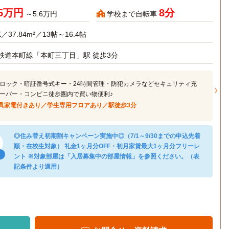
35万円
8分
～5.6万円
学校まで自転車
K／37.84m²／13帖～16.4帖
鉄道本町線「本町三丁目」駅 徒歩3分
ロック・暗証番号式キー・24時間管理・防犯カメラなどセキュリティ充
ーパー・コンビニ徒歩圏内で買い物便利♪
具家電付きあり／学生専用フロアあり／駅徒歩3分
◎住み替え初期割キャンペーン実施中◎（7/1～9/30までの申込先着
順・在校生対象） 礼金1ヶ月分OFF・初月家賃最大1ヶ月分フリーレ
ント ※対象部屋は「入居募集中の部屋情報」を参照ください。（表
記条件より適用）