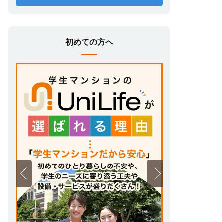
初めての方へ
【🌸春入居予約事前エントリーについて🌸】
2026年中に進学先が決まる学生さんにオス
スメの
早期申込システム
です✨
9月下旬から10月中旬にかけて、
新築予定の
マンション含め、
翌春に入居可能な部屋が出揃います
👀
この部屋情報を事前エントリーされた方にい
ち早くお伝えすることで、
ご希望条件の部屋を早期に申込むことが可能