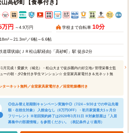
松山高砂町【食事付き】
45万円
10分
～4.9万円
学校まで自転車
18m²～21.3m²／6帖～6.6帖
鉄道環状線(ＪＲ松山駅経由)「高砂町」駅 徒歩2分
5年1月完成！愛媛大（城北）・松山大まで徒歩圏内の好立地♪ 管理栄養士監
ューの朝・夕2食付き学生マンション☆ 全室家具家電付き＆光ネット無
ンターネット無料／全室家具家電付き／浴室乾燥機付き
◎住み替え初期割キャンペーン実施中◎（7/24～9/30までの申込先着
順・在校生対象） 入館金なし（8万円OFF）・初月家賃最大1ヶ月分
フリーレント ※初回契約終了は2028年3月31日 ※対象部屋は「入居
募集中の部屋情報」を参照ください。（表記条件より適用）