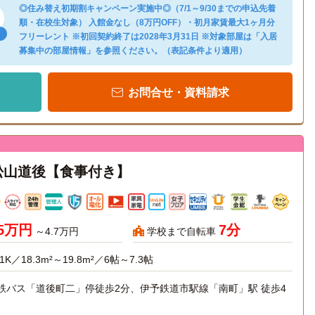
◎住み替え初期割キャンペーン実施中◎（7/1～9/30までの申込先着
順・在校生対象） 入館金なし（8万円OFF）・初月家賃最大1ヶ月分
フリーレント ※初回契約終了は2028年3月31日 ※対象部屋は「入居
募集中の部屋情報」を参照ください。（表記条件より適用）
お問合せ・資料請求
松山道後【食事付き】
65万円
7分
～4.7万円
学校まで自転車
1K／18.3m²～19.8m²／6帖～7.3帖
鉄バス「道後町二」停徒歩2分、伊予鉄道市駅線「南町」駅 徒歩4