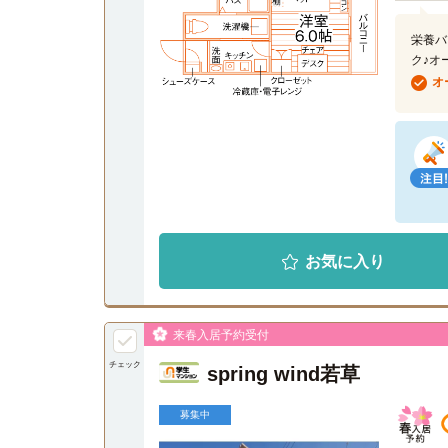
栄養バ
ク♪オ
オ
お気に入り
来春入居予約受付
チェック
spring wind若草
募集中