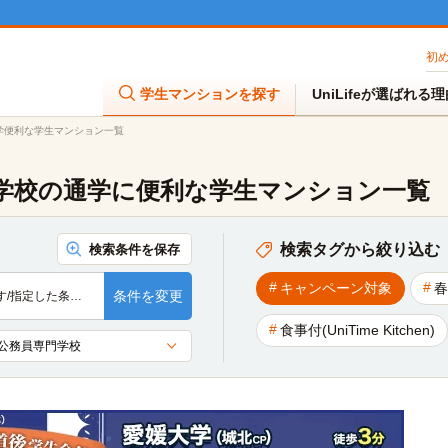
初
学生マンションを探す
UniLifeが選ばれる
学便利な学生マンション一覧
学校の通学に便利な学生マンション一覧
検索タグから絞り込む
検索条件を保存
キャンペーン対象
春
条件を変更
す/指定した条…
食事付(UniTime Kitchen)