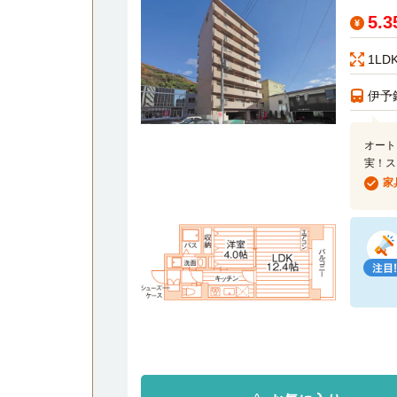
5.
1LD
伊予
オート
実！ス
家