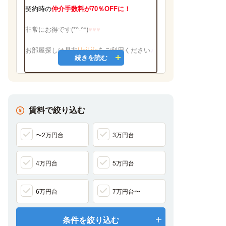
契約時の
仲介手数料が70％OFFに！
非常にお得です(*^-^*)
♥♥♥
お部屋探しは是非
UniLife
をご利用ください
♪
続きを読む
★
☆
★
☆
★
☆
★
☆
★
☆
★
☆
★
☆
★
☆
★
☆
賃料で絞り込む
2027
年 春入居予
約
〜2万円台
3万円台
事前エントリー受付
中！！！
4万円台
5万円台
★
☆
★
☆
★
☆
★
☆
★
☆
★
☆
★
☆
★
☆
★
☆
6万円台
7万円台〜
条件を絞り込む