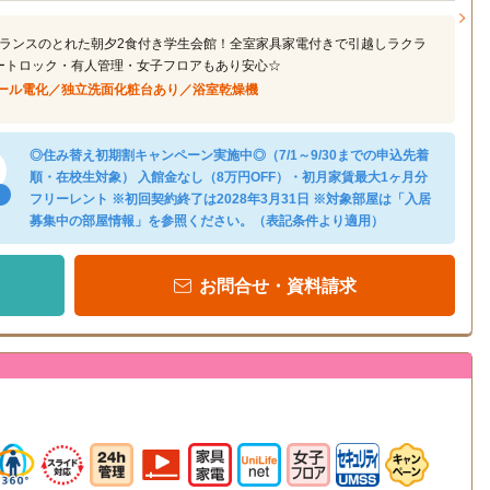
ランスのとれた朝夕2食付き学生会館！全室家具家電付きで引越しラクラ
ートロック・有人管理・女子フロアもあり安心☆
ール電化／独立洗面化粧台あり／浴室乾燥機
◎住み替え初期割キャンペーン実施中◎（7/1～9/30までの申込先着
順・在校生対象） 入館金なし（8万円OFF）・初月家賃最大1ヶ月分
フリーレント ※初回契約終了は2028年3月31日 ※対象部屋は「入居
募集中の部屋情報」を参照ください。（表記条件より適用）
お問合せ・資料請求