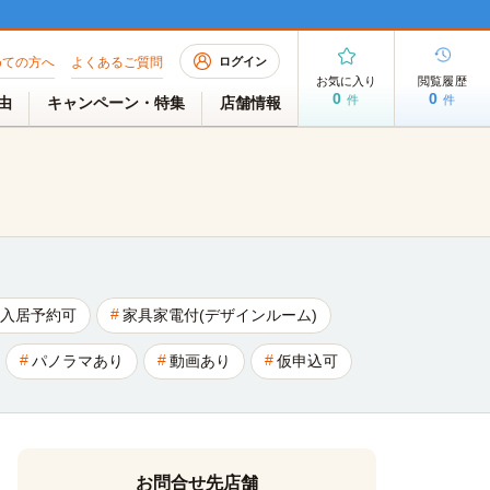
めての方へ
よくあるご質問
ログイン
お気に入り
閲覧履歴
0
0
件
件
理由
キャンペーン・特集
店舗情報
入居予約可
家具家電付(デザインルーム)
パノラマあり
動画あり
仮申込可
お問合せ先店舗