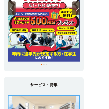
店頭も大変混雑いたします😢
受験を終えた後のお部屋探しでは、
人気のお部屋は既に
満室になっていることも…
でも！
UniLife
では
進学先が未定でも
無料でお部屋探しができる
んです！
😲
ご希望のお部屋が見つかるよう、
スタッフ一同全力でお部屋探しの
サービス・特集
サポートをさせていただきます！😊
お気軽にお問い合わせくださいませ(*^▽^*)
♥