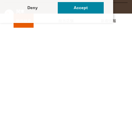
Deny
Accept
関東
東海・北信越
0120-964-142
0120-964-791
物件検索
担当店舗
新着情報
京都・滋賀
大阪・兵庫
0120-952-924
0120-351-830
中国・四国
九州・沖縄
0120-923-715
0120-912-781