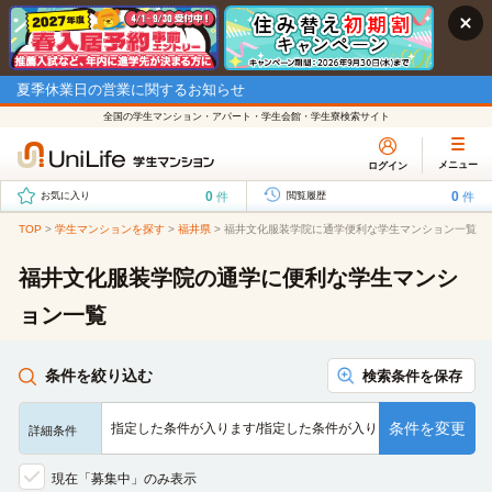
夏季休業日の営業に関するお知らせ
全国の学生マンション・アパート・学生会館・学生寮検索サイト
メニュー
ログイン
0
0
件
件
お気に入り
閲覧履歴
TOP
>
学生マンションを探す
>
福井県
>
福井文化服装学院に通学便利な学生マンション一覧
福井文化服装学院の通学に便利な学生マンシ
ョン一覧
条件を絞り込む
検索条件を保存
条件を変更
指定した条件が入ります/指定した条件が入ります/指定した条…
詳細条件
現在「募集中」のみ表示