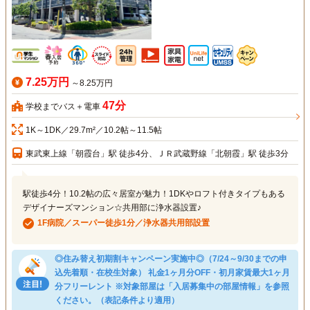
7.25万円
～8.25万円
47分
学校までバス＋電車
1K～1DK／29.7m²／10.2帖～11.5帖
東武東上線「朝霞台」駅 徒歩4分、ＪＲ武蔵野線「北朝霞」駅 徒歩3分
駅徒歩4分！10.2帖の広々居室が魅力！1DKやロフト付きタイプもある
デザイナーズマンション☆共用部に浄水器設置♪
1F病院／スーパー徒歩1分／浄水器共用部設置
◎住み替え初期割キャンペーン実施中◎（7/24～9/30までの申
込先着順・在校生対象） 礼金1ヶ月分OFF・初月家賃最大1ヶ月
分フリーレント ※対象部屋は「入居募集中の部屋情報」を参照
ください。（表記条件より適用）