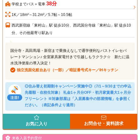
38分
学校までバス＋電車
1K／18m²～31.2m²／5.7帖～10.5帖
西武新宿線「東村山」駅 徒歩10分、西武国分寺線「東村山」駅 徒歩10
分、その他最寄り駅あり
国分寺・高田馬場・新宿まで乗換えなしで通学便利なバストイレセパ
レートマンション♪ 全室家具家電付きで引越しもラクラク☆ 新たに温
水洗浄便座の導入決定！
独立洗面化粧台あり（一部）／暗証番号式キー／IHキッチン
◎住み替え初期割キャンペーン実施中◎（7/1～9/30までの申込
先着順・在校生対象） 礼金1ヶ月分OFF・初月家賃最大1ヶ月分
フリーレント ※対象部屋は「入居募集中の部屋情報」を参照く
ださい。（表記条件より適用）
お問合せ・資料請求
お気に入り
来春入居予約受付