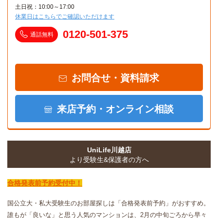
土日祝：10:00～17:00
休業日はこちらでご確認いただけます
0120-501-375
通話無料
お問合せ・資料請求
来店予約・オンライン相談
UniLife川越店
より受験生&保護者の方へ
合格発表前予約受付中！
国公立大・私大受験生のお部屋探しは「合格発表前予約」がおすすめ。
誰もが「良いな」と思う人気のマンションは、2月の中旬ごろから早々