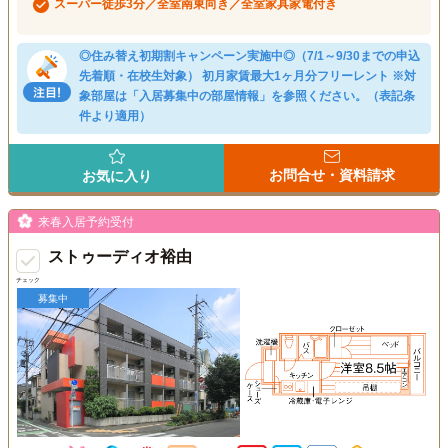
スーパー徒歩3分／全室南東向き／全室家具家電付き
◎住み替え初期割キャンペーン実施中◎（7/1～9/30までの申込
先着順・在校生対象） 初月家賃最大1ヶ月分フリーレント ※対
象部屋は「入居募集中の部屋情報」を参照ください。（表記条
件より適用）
お問合せ・資料請求
お気に入り
来春入居予約受付
ストゥーディオ裕由
チェック
募集中