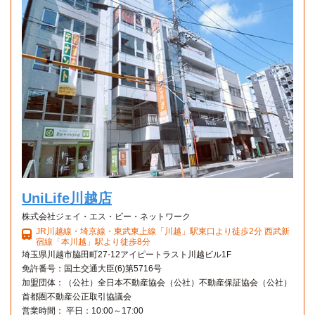
UniLife川越店
株式会社ジェイ・エス・ビー・ネットワーク
JR川越線・埼京線・東武東上線「川越」駅東口より徒歩2分 西武新
宿線「本川越」駅より徒歩8分
埼玉県川越市脇田町27-12アイピートラスト川越ビル1F
免許番号：国土交通大臣(6)第5716号
加盟団体：（公社）全日本不動産協会（公社）不動産保証協会（公社）
首都圏不動産公正取引協議会
営業時間： 平日：10:00～17:00