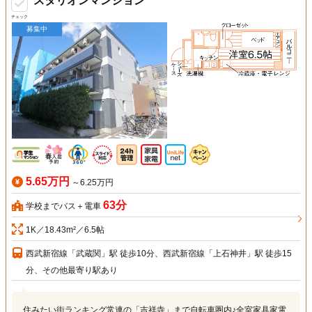
スタリオンマンション
チェック
募集中
5.65万円
～6.25万円
63分
学校までバス＋電車
1K／18.43m²／6.5帖
西武新宿線「武蔵関」駅 徒歩10分、西武新宿線「上石神井」駅 徒歩15
分、その他最寄り駅あり
住みたい街ランキング常連の「吉祥寺」まで自転車圏内♪全室家具家電