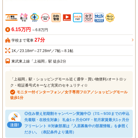
6.15万円
～6.8万円
27分
学校まで電車
1K／23.18m²～27.28m²／7帖～8.1帖
東武東上線「上福岡」駅 徒歩2分
「上福岡」駅・ショッピングモール近く通学・買い物便利♪オートロッ
ク・暗証番号式キーなど充実のセキュリティ☆
モニター付インターフォン／女子専用フロア／ショッピングモール
徒歩1分
◎住み替え初期割キャンペーン実施中◎（7/1～9/30までの申込
先着順・在校生対象） 礼金1ヶ月分OFF・初月家賃最大1ヶ月分
フリーレント ※対象部屋は「入居募集中の部屋情報」を参照く
ださい。（表記条件より適用）