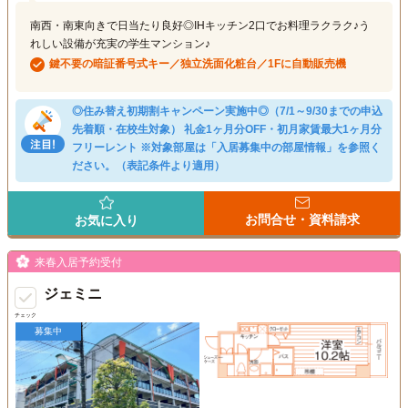
南西・南東向きで日当たり良好◎IHキッチン2口でお料理ラクラク♪う
れしい設備が充実の学生マンション♪
鍵不要の暗証番号式キー／独立洗面化粧台／1Fに自動販売機
◎住み替え初期割キャンペーン実施中◎（7/1～9/30までの申込
先着順・在校生対象） 礼金1ヶ月分OFF・初月家賃最大1ヶ月分
フリーレント ※対象部屋は「入居募集中の部屋情報」を参照く
ださい。（表記条件より適用）
お問合せ・資料請求
お気に入り
来春入居予約受付
ジェミニ
チェック
募集中