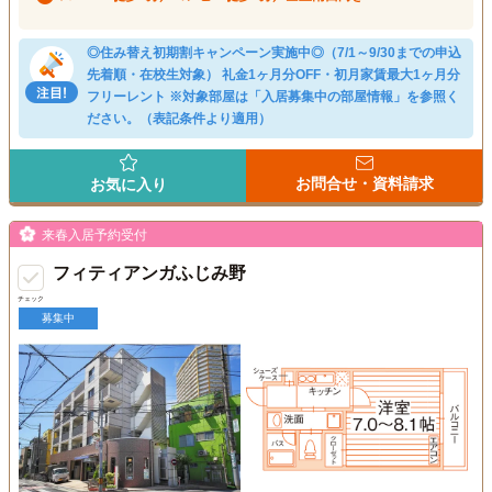
◎住み替え初期割キャンペーン実施中◎（7/1～9/30までの申込
先着順・在校生対象） 礼金1ヶ月分OFF・初月家賃最大1ヶ月分
フリーレント ※対象部屋は「入居募集中の部屋情報」を参照く
ださい。（表記条件より適用）
お問合せ・資料請求
お気に入り
来春入居予約受付
フィティアンガふじみ野
チェック
募集中