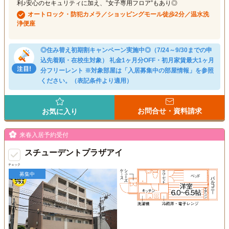
利♪安心のセキュリティに加え、”女子専用フロア”もあり◎
オートロック・防犯カメラ／ショッピングモール徒歩2分／温水洗
浄便座
◎住み替え初期割キャンペーン実施中◎（7/24～9/30までの申
込先着順・在校生対象） 礼金1ヶ月分OFF・初月家賃最大1ヶ月
分フリーレント ※対象部屋は「入居募集中の部屋情報」を参照
ください。（表記条件より適用）
お問合せ・資料請求
お気に入り
来春入居予約受付
スチューデントプラザアイ
チェック
募集中