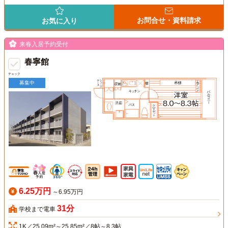
お問合せ・資料請求
お気に入り
来春入居予約受付
春寧館
チェック
募集中
6.25万円
～6.95万円
31分
学校まで電車
1K／25.09m²～25.85m²／8帖～8.3帖