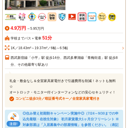
4.9万円
～5.95万円
51分
学校までバス＋電車
1K／18.43m²～19.37m²／6帖～6.5帖
西武新宿線「小平」駅 徒歩14分、西武多摩湖線「青梅街道」駅 徒歩8
分、その他最寄り駅あり
礼金・敷金なし＆全室家具家電付きで引越費用を削減！ネットも無料
☆
オートロック・モニター付インターフォンなどの安心セキュリティ！
コンビニ徒歩3分／暗証番号式キー／全室家具家電付き
◎住み替え初期割キャンペーン実施中◎（7/24～9/30までの申
込先着順・在校生対象） 初月家賃最大1ヶ月分フリーレント ※
対象部屋は「入居募集中の部屋情報」を参照ください。（表記