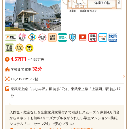
4.5万円
～4.95万円
32分
学校まで電車
1K／19.6m²／7帖
東武東上線「ふじみ野」駅 徒歩17分、東武東上線「上福岡」駅 徒歩17
分
入館金・敷金なし＆全室家具家電付きで引越しスムーズ☆ 家賃4万円台
から＆ネットも無料♪リーズナブルさがうれしい学生マンション♪ 防犯
システム「ユニセーフ24」で安心プラス♪