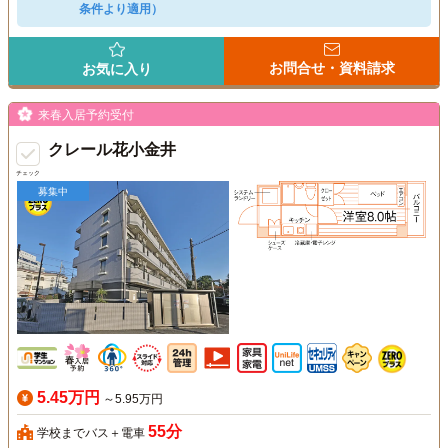
条件より適用）
お問合せ・資料請求
お気に入り
来春入居予約受付
クレール花小金井
チェック
募集中
5.45万円
～5.95万円
55分
学校までバス＋電車