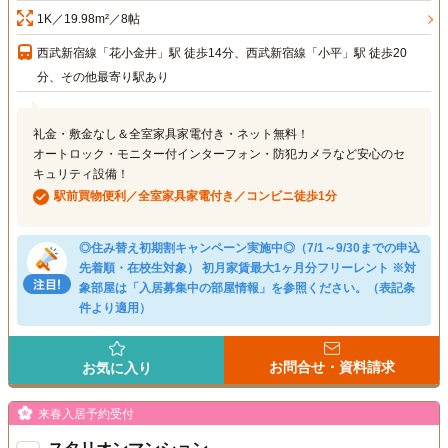
1K／19.98m²／8帖
西武新宿線「花小金井」駅 徒歩14分、西武新宿線「小平」駅 徒歩20
分、その他最寄り駅あり
礼金・敷金なし＆全室家具家電付き・ネット無料！
オートロック・モニター付インターフォン・防犯カメラなど安心のセ
キュリティ設備！
駅前買物便利／全室家具家電付き／コンビニ徒歩1分
◎住み替え初期割キャンペーン実施中◎（7/1～9/30までの申込
先着順・在校生対象） 初月家賃最大1ヶ月分フリーレント ※対
象部屋は「入居募集中の部屋情報」を参照ください。（表記条
件より適用）
お問合せ・資料請求
お気に入り
来春入居予約受付