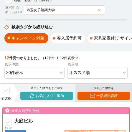
現在「募集中」のみ表示
選択中の
キャンパス
検索タグから絞り込む
キャンペーン対象
春入居予約可
家具家電付(デザイン
12
件見つかりました。
（12件中 1-12件表示中）
表示件数
表示順
選択した物件をまとめて
追加した物件を
お気に入りに追加
一括資料請求
全選択
来春入居予約受付
大庭ビル
チェック