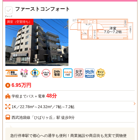
ファーストコンフォート
チェック
満室（空室待ち）
6.95万円
48分
学校までバス＋電車
1K／22.78m²～24.32m²／7帖～7.2帖
西武池袋線「ひばりヶ丘」駅 徒歩9分
急行停車駅で都心への通学も便利！商業施設や商店街も充実で買物便