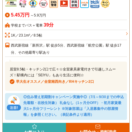
5.45万円
～5.9万円
39分
学校までバス＋電車
1K／23.1m²／8.5帖
西武新宿線「新所沢」駅 徒歩5分、西武新宿線「航空公園」駅 徒歩17
分、その他最寄り駅あり
居室8.5帖・キッチン2口で広々☆全室家具家電付きで引越しスムー
ズ！駅構内には「SEIYU」もあり生活に便利☆
早大生オススメ／全室南西向き／RHキッチン2口
◎住み替え初期割キャンペーン実施中◎（7/1～9/30までの申込
先着順・在校生対象） 礼金なし（1ヶ月分OFF）・初月家賃最
大1ヶ月分フリーレント ※対象部屋は「入居募集中の部屋情
報」を参照ください。（表記条件より適用）
お問合せ・資料請求