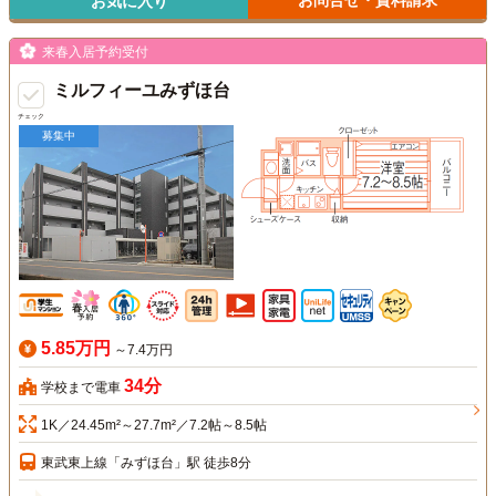
お気に入り
来春入居予約受付
ミルフィーユみずほ台
チェック
募集中
5.85万円
～7.4万円
34分
学校まで電車
1K／24.45m²～27.7m²／7.2帖～8.5帖
東武東上線「みずほ台」駅 徒歩8分