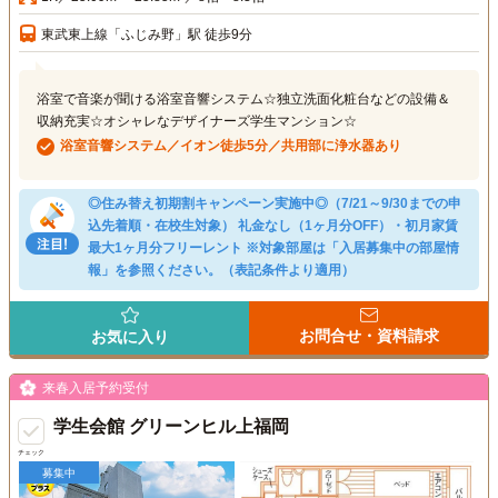
東武東上線「ふじみ野」駅 徒歩9分
浴室で音楽が聞ける浴室音響システム☆独立洗面化粧台などの設備＆
収納充実☆オシャレなデザイナーズ学生マンション☆
浴室音響システム／イオン徒歩5分／共用部に浄水器あり
◎住み替え初期割キャンペーン実施中◎（7/21～9/30までの申
込先着順・在校生対象） 礼金なし（1ヶ月分OFF）・初月家賃
最大1ヶ月分フリーレント ※対象部屋は「入居募集中の部屋情
報」を参照ください。（表記条件より適用）
お問合せ・資料請求
お気に入り
来春入居予約受付
学生会館 グリーンヒル上福岡
チェック
募集中