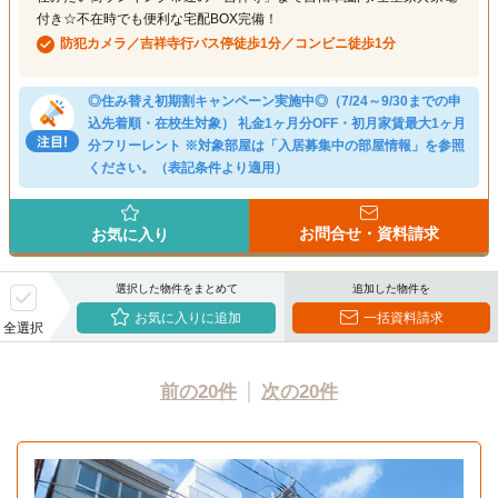
付き☆不在時でも便利な宅配BOX完備！
防犯カメラ／吉祥寺行バス停徒歩1分／コンビニ徒歩1分
◎住み替え初期割キャンペーン実施中◎（7/24～9/30までの申
込先着順・在校生対象） 礼金1ヶ月分OFF・初月家賃最大1ヶ月
分フリーレント ※対象部屋は「入居募集中の部屋情報」を参照
ください。（表記条件より適用）
お問合せ・資料請求
お気に入り
選択した物件をまとめて
追加した物件を
お気に入りに追加
一括資料請求
全選択
前の20件
次の20件