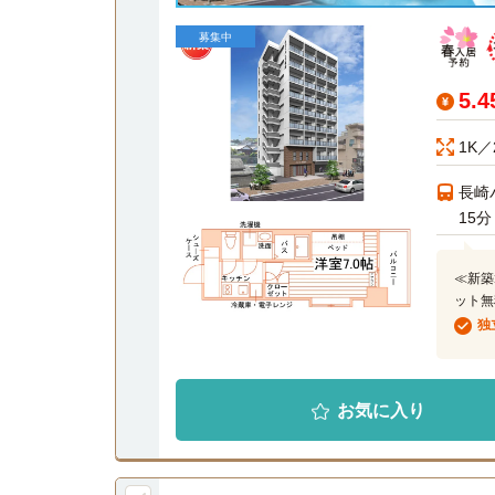
募集中
5.
1K／
長崎
15分
≪新築
ット無
独
お気に入り