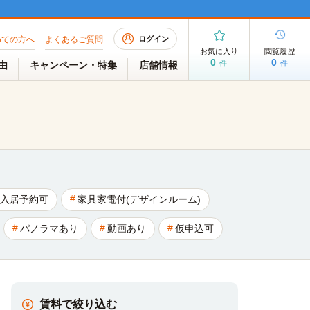
めての方へ
よくあるご質問
ログイン
お気に入り
閲覧履歴
0
0
件
件
理由
キャンペーン・特集
店舗情報
入居予約可
家具家電付(デザインルーム)
パノラマあり
動画あり
仮申込可
賃料で絞り込む