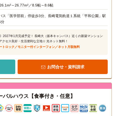
26.1m²～26.77m²／8.5帖～8.6帖
バス「医学部前」停徒歩3分、長崎電気軌道１系統「平和公園」駅
6分
》2027年1月完成予定！ 長崎大（坂本キャンパス）近くの新築マンション
通アクセス良好・生活便利な立地☆ 光ネット無料！
ートロック／モニター付インターフォン／ネット月額無料
お問合せ・資料請求
文教グローバルハウス【食事付き・任意】