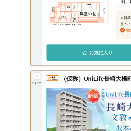
町」
≪新築
き・ネ
独
お気に入り
（仮称）UniLife長崎
チェック