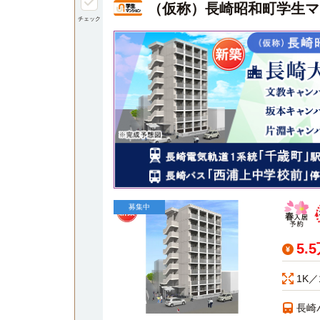
（仮称）長崎昭和町学生マ
チェック
募集中
5.
1K／
長崎