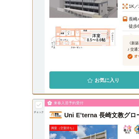
1K／
長崎
徒歩
《新築
♪ 交
オ
お気に入り
来春入居予約受付
チェック
Uni E’terna 長崎
満室（空室待ち）