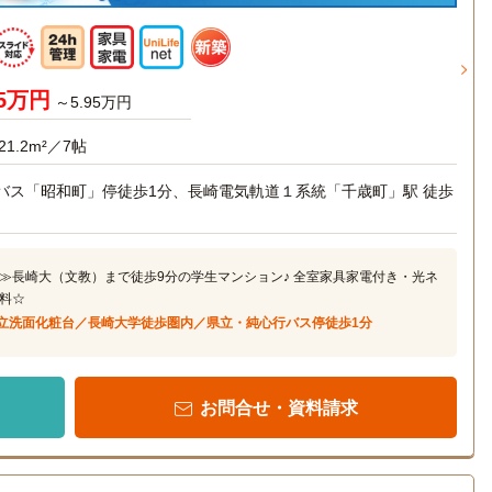
45万円
～5.95万円
21.2m²／7帖
バス「昭和町」停徒歩1分、長崎電気軌道１系統「千歳町」駅 徒歩
≫長崎大（文教）まで徒歩9分の学生マンション♪ 全室家具家電付き・光ネ
料☆
立洗面化粧台／長崎大学徒歩圏内／県立・純心行バス停徒歩1分
お問合せ・資料請求