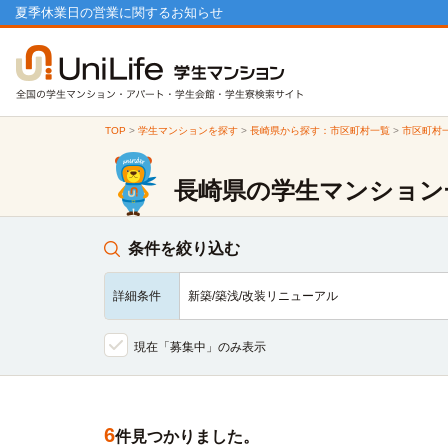
夏季休業日の営業に関するお知らせ
TOP
>
学生マンションを探す
>
長崎県から探す：市区町村一覧
>
市区町村
長崎県の学生マンション
条件を絞り込む
詳細条件
新築/築浅/改装リニューアル
現在「募集中」のみ表示
6
件見つかりました。