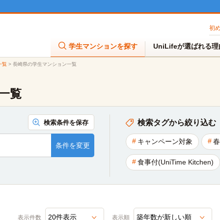
初
学生マンションを探す
UniLifeが選ばれる
一覧
>
長崎県の学生マンション一覧
一覧
検索タグから絞り込む
検索条件を保存
キャンペーン対象
春
条件を変更
食事付(UniTime Kitchen)
表示件数
表示順