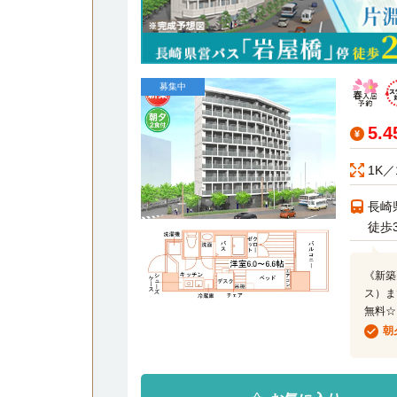
募集中
5.
1K／
長崎
徒歩
《新築
ス）ま
無料☆
朝