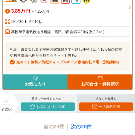
3.85万円
～4.25万円
1K／30.1m²／10帖
高松琴平電気鉄道長尾線「高田」駅 自転車10分(約2.3km)
礼金・敷金なし＆全室家具家電付きで引越し便利！広々10.0帖の居室
や独立洗面化粧台も魅力☆ネットも無料♪
光ネット無料／防犯ディンプルキー／敷地内駐車場（別途契約）
お問合せ・資料請求
お気に入り
選択した物件をまとめて
追加した物件を
お気に入りに追加
一括資料請求
全選択
前の20件
次の20件