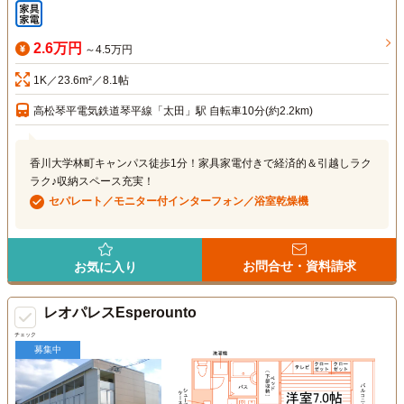
2.6万円
～4.5万円
1K／23.6m²／8.1帖
高松琴平電気鉄道琴平線「太田」駅 自転車10分(約2.2km)
香川大学林町キャンパス徒歩1分！家具家電付きで経済的＆引越しラク
ラク♪収納スペース充実！
セパレート／モニター付インターフォン／浴室乾燥機
お問合せ・資料請求
お気に入り
レオパレスEsperounto
チェック
募集中