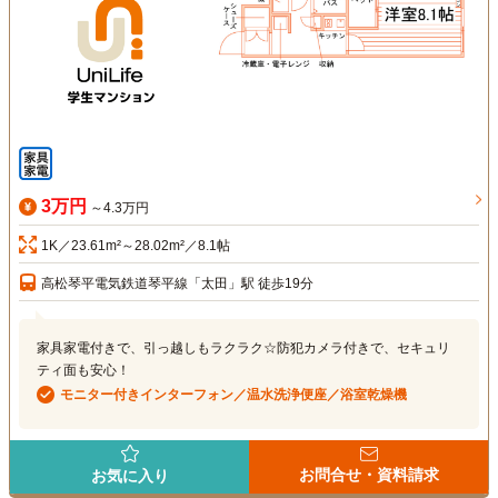
3万円
～4.3万円
1K／23.61m²～28.02m²／8.1帖
高松琴平電気鉄道琴平線「太田」駅 徒歩19分
家具家電付きで、引っ越しもラクラク☆防犯カメラ付きで、セキュリ
ティ面も安心！
モニター付きインターフォン／温水洗浄便座／浴室乾燥機
お問合せ・資料請求
お気に入り