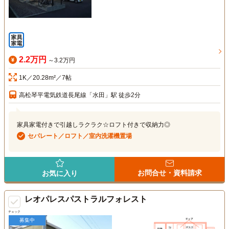
2.2万円
～3.2万円
1K／20.28m²／7帖
高松琴平電気鉄道長尾線「水田」駅 徒歩2分
家具家電付きで引越しラクラク☆ロフト付きで収納力◎
セパレート／ロフト／室内洗濯機置場
お問合せ・資料請求
お気に入り
レオパレスパストラルフォレスト
チェック
募集中