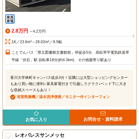
2.8万円
～4.2万円
1K／23.6m²～28.02m²／8.5帖
ことでんバス「県立図書館文書館前」停徒歩5分、高松琴平電気鉄道琴
平線「伏石」駅 自転車18分(約4.3km)、その他最寄り駅あり
香川大学林町キャンパス徒歩3分！近隣には大型ショッピングセンター
もあり買い物に便利♪ 家具家電付きで引越しラクラク♪ベッド下に大き
な収納スペースもあり！
浴室乾燥機／温水洗浄便座／モニター付インターフォン
お問合せ・資料請求
お気に入り
レオパレスサンメッセ