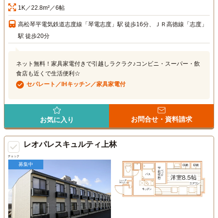
1K／22.8m²／6帖
高松琴平電気鉄道志度線「琴電志度」駅 徒歩16分、ＪＲ高徳線「志度」
駅 徒歩20分
ネット無料！家具家電付きで引越しラクラク♪コンビニ・スーパー・飲
食店も近くで生活便利☆
セパレート／IHキッチン／家具家電付
お問合せ・資料請求
お気に入り
レオパレスキュルティ上林
チェック
募集中