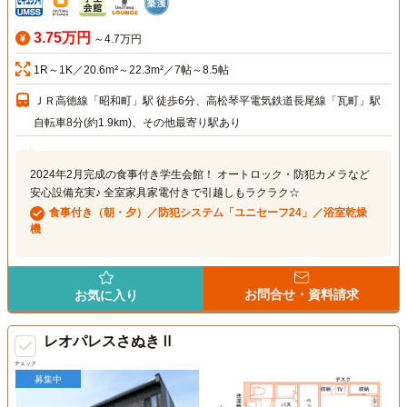
3.75万円
～4.7万円
1R～1K／20.6m²～22.3m²／7帖～8.5帖
ＪＲ高徳線「昭和町」駅 徒歩6分、高松琴平電気鉄道長尾線「瓦町」駅
自転車8分(約1.9km)、その他最寄り駅あり
2024年2月完成の食事付き学生会館！ オートロック・防犯カメラなど
安心設備充実♪ 全室家具家電付きで引越しもラクラク☆
食事付き（朝・夕）／防犯システム「ユニセーフ24」／浴室乾燥
機
お問合せ・資料請求
お気に入り
レオパレスさぬきⅡ
チェック
募集中