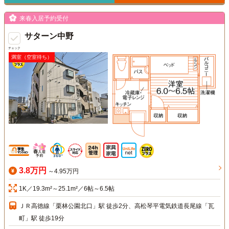
来春入居予約受付
サターン中野
チェック
満室（空室待ち）
3.8万円
～4.95万円
1K／19.3m²～25.1m²／6帖～6.5帖
ＪＲ高徳線「栗林公園北口」駅 徒歩2分、高松琴平電気鉄道長尾線「瓦
町」駅 徒歩19分