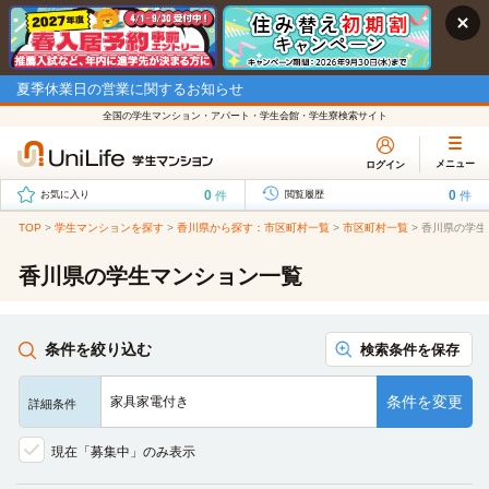
夏季休業日の営業に関するお知らせ
全国の学生マンション・アパート・学生会館・学生寮検索サイト
メニュー
ログイン
0
0
件
件
お気に入り
閲覧履歴
TOP
>
学生マンションを探す
>
香川県から探す：市区町村一覧
>
市区町村一覧
>
香川県の学生
香川県の学生マンション一覧
条件を絞り込む
検索条件を保存
条件を変更
家具家電付き
詳細条件
現在「募集中」のみ表示