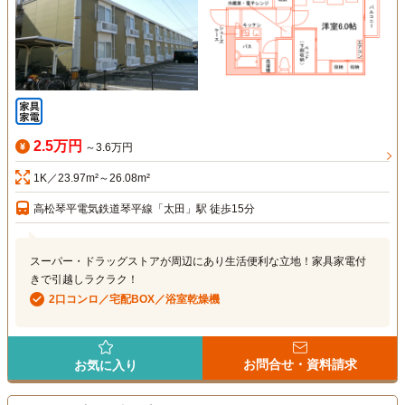
2.5万円
～3.6万円
1K／23.97m²～26.08m²
高松琴平電気鉄道琴平線「太田」駅 徒歩15分
スーパー・ドラッグストアが周辺にあり生活便利な立地！家具家電付
きで引越しラクラク！
2口コンロ／宅配BOX／浴室乾燥機
お問合せ・資料請求
お気に入り