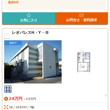
徒歩8分
お問合せ・資料請求
お気に入り
レオパレスH・Y・Ⅲ
チェック
募集中
2.6万円
～4.5万円
1K／19.87m²／7帖