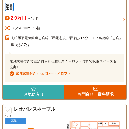
2.9万円
～4万円
1K／20.28m²／6帖
高松琴平電気鉄道志度線「琴電志度」駅 徒歩15分、ＪＲ高徳線「志度」
駅 徒歩17分
家具家電付きで経済的＆引っ越し楽々☆ロフト付きで収納スペースも
充実♪
家具家電付き／セパレート／ロフト
お問合せ・資料請求
お気に入り
レオパレスネーブルI
チェック
募集中