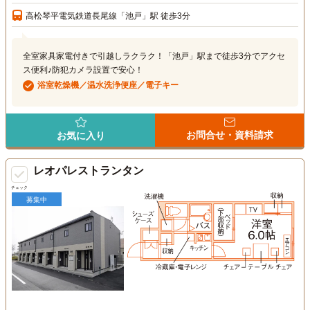
高松琴平電気鉄道長尾線「池戸」駅 徒歩3分
全室家具家電付きで引越しラクラク！「池戸」駅まで徒歩3分でアクセ
ス便利♪防犯カメラ設置で安心！
浴室乾燥機／温水洗浄便座／電子キー
お問合せ・資料請求
お気に入り
レオパレストランタン
チェック
募集中