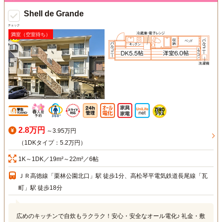
Shell de Grande
チェック
満室（空室待ち）
2.8万円
～3.95万円
（1DKタイプ：5.2万円）
1K～1DK／19m²～22m²／6帖
ＪＲ高徳線「栗林公園北口」駅 徒歩1分、高松琴平電気鉄道長尾線「瓦
町」駅 徒歩18分
広めのキッチンで自炊もラクラク！安心・安全なオール電化♪ 礼金・敷