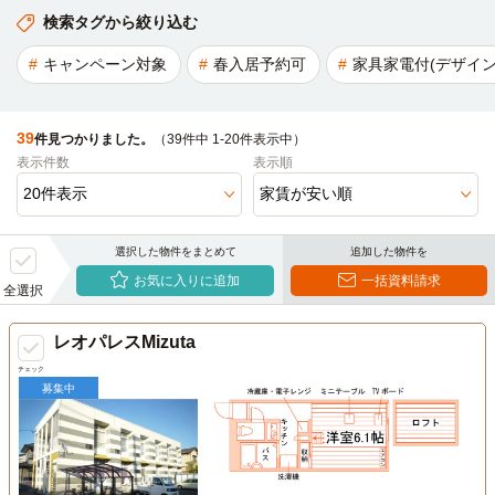
検索タグから絞り込む
キャンペーン対象
春入居予約可
家具家電付(デザイン
39
件見つかりました。
（39件中 1-20件表示中）
表示件数
表示順
選択した物件をまとめて
追加した物件を
お気に入りに追加
一括資料請求
全選択
レオパレスMizuta
チェック
募集中