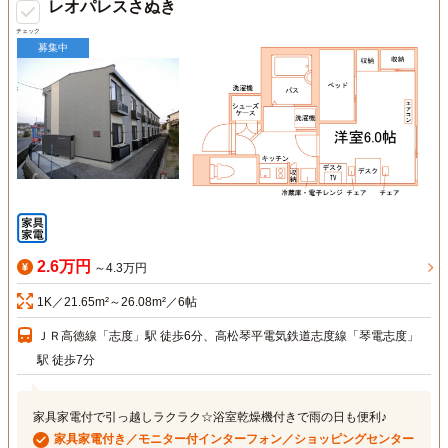
レオパレスさぬき
チェック
募集中
2.6万円
～4.3万円
1K／21.65m²～26.08m²／6帖
ＪＲ高徳線「志度」駅 徒歩6分、高松琴平電気鉄道志度線「琴電志度」
駅 徒歩7分
家具家電付で引っ越しラクラク☆浴室乾燥機付きで雨の日も便利♪
家具家電付き／モニター付インターフォン／ショッピングセンター