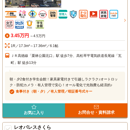
3.45万円
～4.5万円
1R／17.3m²～17.36m²／6.1帖
ＪＲ高徳線「栗林公園北口」駅 徒歩7分、高松琴平電気鉄道長尾線「瓦
町」駅 徒歩13分
朝・夕2食付き学生会館！家具家電付きで引越しラクラク♪オートロッ
ク・防犯カメラ・有人管理で安心！オール電化で光熱費も経済的♪
食事付き（朝・夕）／有人管理／暗証番号式キー
お問合せ・資料請求
お気に入り
レオパレスさくら