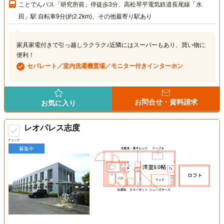
ことでんバス「研究所前」停徒歩3分、高松琴平電気鉄道長尾線「水
田」駅 自転車9分(約2.2km)、その他最寄り駅あり
家具家電付きで引っ越しラクラク♪近隣にはスーパーもあり、買い物に
便利！
セパレート／室内洗濯機置場／モニター付きインターホン
お問合せ・資料請求
お気に入り
レオパレス志度
チェック
募集中