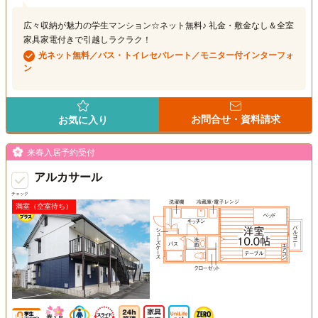
広々収納が魅力の学生マンション☆ネット無料♪ 礼金・敷金なし＆全室
家具家電付きで引越しラクラク！
光ネット無料／バス・トイレセパレート／モニター付インターフォ
ン
お問合せ・資料請求
お気に入り
来春入居予約受付
アルカサール
チェック
満室（空室待ち）