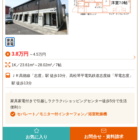
3.8万円
～4.5万円
1K／23.61m²～28.02m²／7帖
ＪＲ高徳線「志度」駅 徒歩10分、高松琴平電気鉄道志度線「琴電志度」
駅 徒歩13分
家具家電付きで引越しラクラク♪ショッピングセンター徒歩5分で生活
便利☆
セパレート／モニター付インターフォン／浴室乾燥機
お問合せ・資料請求
お気に入り