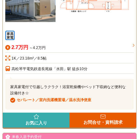
2.7万円
～4.2万円
1K／23.18m²／8.5帖
高松琴平電気鉄道長尾線「水田」駅 徒歩10分
家具家電付で引越しラクラク！浴室乾燥機やベッド下収納など便利な
設備付き☆
セパレート／室内洗濯機置場／温水洗浄便座
お問合せ・資料請求
お気に入り
来春入居予約受付