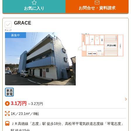
お問合せ・資料請求
お気に入り
GRACE
チェック
募集中
3.1万円
～3.2万円
1K／23.1m²／8帖
ＪＲ高徳線「志度」駅 徒歩18分、高松琴平電気鉄道志度線「琴電志度」
駅 徒歩15分