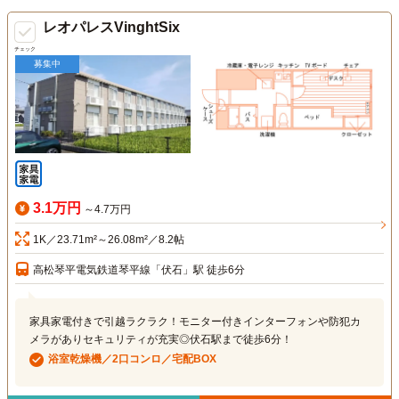
レオパレスVinghtSix
チェック
募集中
3.1万円
～4.7万円
1K／23.71m²～26.08m²／8.2帖
高松琴平電気鉄道琴平線「伏石」駅 徒歩6分
家具家電付きで引越ラクラク！モニター付きインターフォンや防犯カ
メラがありセキュリティが充実◎伏石駅まで徒歩6分！
浴室乾燥機／2口コンロ／宅配BOX