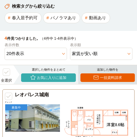
検索タグから絞り込む
春入居予約可
パノラマあり
動画あり
4
件見つかりました。
（4件中 1-4件表示中）
表示件数
表示順
選択した物件をまとめて
追加した物件を
お気に入りに追加
一括資料請求
全選択
レオパレス城南
チェック
募集中