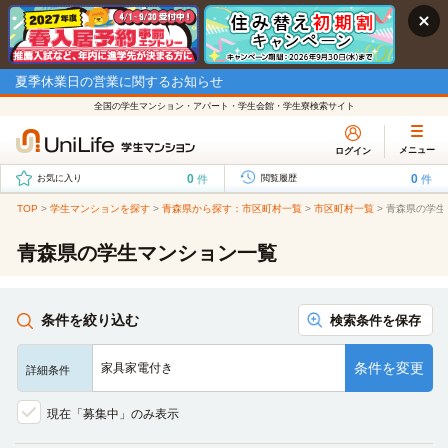
夏季休業日の営業に関するお知らせ
全国の学生マンション・アパート・学生会館・学生寮検索サイト
メニュー
ログイン
0
0
件
件
お気に入り
閲覧履歴
TOP
>
学生マンションを探す
>
青森県から探す：市区町村一覧
>
市区町村一覧
>
青森県の学生
青森県の学生マンション一覧
条件を絞り込む
検索条件を保存
条件を変更
家具家電付き
詳細条件
現在「募集中」のみ表示