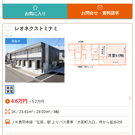
お問合せ・資料請求
お気に入り
レオネクストミナミ
チェック
募集中
4.6万円
～5.2万円
1K／23.61m²～28.02m²／8帖
ＪＲ奥羽本線「弘前」駅 よりバス乗車「大富町入口」停から徒歩3分