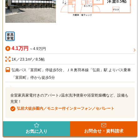
4.1万円
～4.9万円
1K／23.1m²／8.5帖
弘南バス「富田町」停徒歩5分、ＪＲ奥羽本線「弘前」駅 よりバス乗車
「富田町」停から徒歩5分
全室家具家電付きのアパート♪温水洗浄便座や浴室乾燥機など、設備も
充実！
弘前大徒歩圏内／モニター付インターフォン／セパレート
お問合せ・資料請求
お気に入り