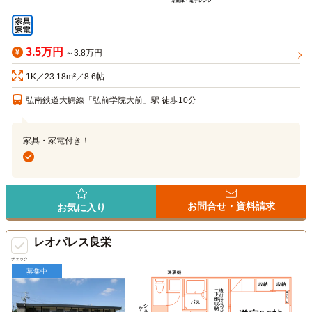
3.5万円
～3.8万円
1K／23.18m²／8.6帖
弘南鉄道大鰐線「弘前学院大前」駅 徒歩10分
家具・家電付き！
お問合せ・資料請求
お気に入り
レオパレス良栄
チェック
募集中