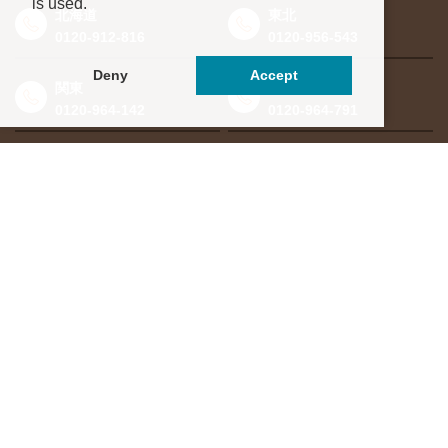
is used.
北海道
東北
0120-912-816
0120-956-543
Deny
Accept
関東
東海・北信越
0120-964-142
0120-964-791
京都・滋賀
大阪・兵庫
0120-952-924
0120-351-830
中国・四国
九州・沖縄
0120-923-715
0120-912-781