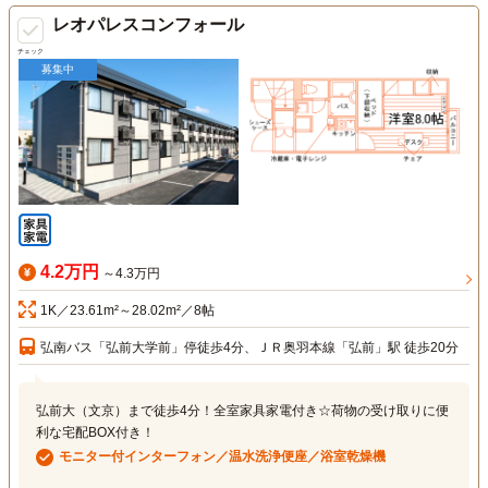
レオパレスコンフォール
チェック
募集中
4.2万円
～4.3万円
1K／23.61m²～28.02m²／8帖
弘南バス「弘前大学前」停徒歩4分、ＪＲ奥羽本線「弘前」駅 徒歩20分
弘前大（文京）まで徒歩4分！全室家具家電付き☆荷物の受け取りに便
利な宅配BOX付き！
モニター付インターフォン／温水洗浄便座／浴室乾燥機