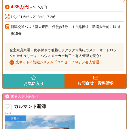
4.35万円
～5.15万円
1K／21.6m²～21.8m²／7.2帖
新潟交通バス「新大正門」停徒歩7分、ＪＲ越後線「新潟大学前」駅 徒
歩15分
全室家具家電＋食事付きで引越しラクラク☆防犯カメラ・オートロッ
クのセキュリティ＋ハウスメーカー施工・有人管理で安心♪
光ネット／防犯システム「ユニセーフ24」／有人管理
お問合せ・資料請求
お気に入り
来春入居予約受付
カルマンド新津
チェック
募集中