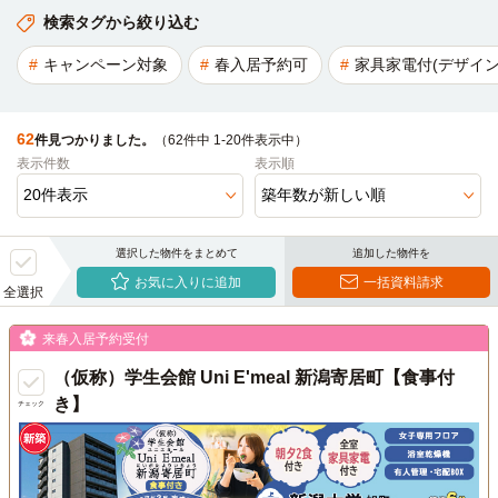
検索タグから絞り込む
キャンペーン対象
春入居予約可
家具家電付(デザイン
62
件見つかりました。
（62件中 1-20件表示中）
表示件数
表示順
選択した物件をまとめて
追加した物件を
お気に入りに追加
一括資料請求
全選択
来春入居予約受付
（仮称）学生会館 Uni E'meal 新潟寄居町【食事付
き】
チェック