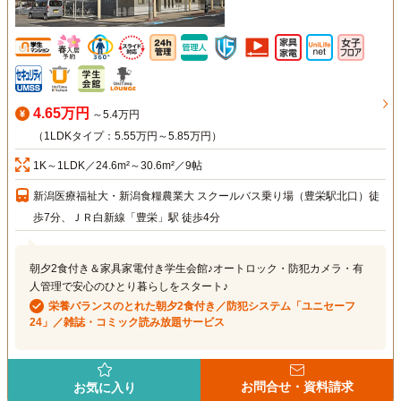
4.65万円
～5.4万円
（1LDKタイプ：5.55万円～5.85万円）
1K～1LDK／24.6m²～30.6m²／9帖
新潟医療福祉大・新潟食糧農業大 スクールバス乗り場（豊栄駅北口）徒
歩7分、ＪＲ白新線「豊栄」駅 徒歩4分
朝夕2食付き＆家具家電付き学生会館♪オートロック・防犯カメラ・有
人管理で安心のひとり暮らしをスタート♪
栄養バランスのとれた朝夕2食付き／防犯システム「ユニセーフ
24」／雑誌・コミック読み放題サービス
お問合せ・資料請求
お気に入り