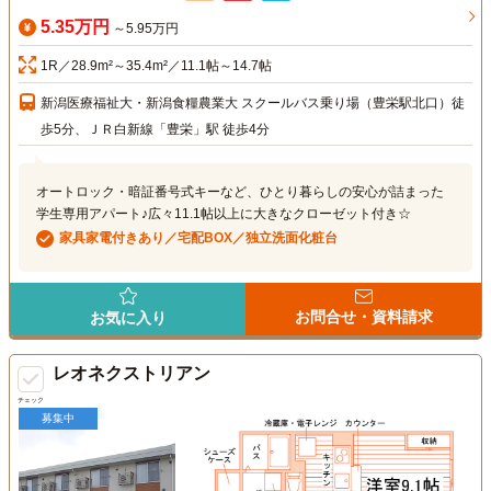
5.35万円
～5.95万円
1R／28.9m²～35.4m²／11.1帖～14.7帖
新潟医療福祉大・新潟食糧農業大 スクールバス乗り場（豊栄駅北口）徒
歩5分、ＪＲ白新線「豊栄」駅 徒歩4分
オートロック・暗証番号式キーなど、ひとり暮らしの安心が詰まった
学生専用アパート♪広々11.1帖以上に大きなクローゼット付き☆
家具家電付きあり／宅配BOX／独立洗面化粧台
お問合せ・資料請求
お気に入り
レオネクストリアン
チェック
募集中