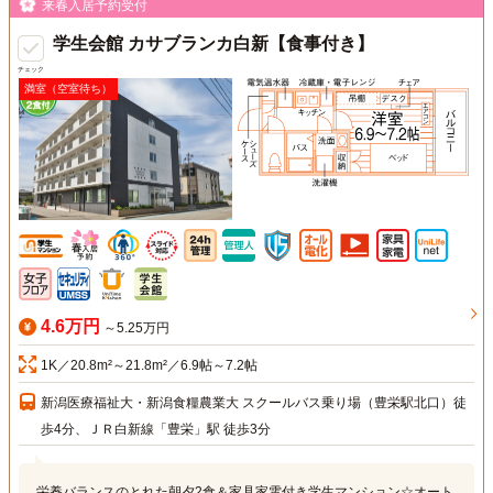
来春入居予約受付
学生会館 カサブランカ白新【食事付き】
チェック
満室（空室待ち）
4.6万円
～5.25万円
1K／20.8m²～21.8m²／6.9帖～7.2帖
新潟医療福祉大・新潟食糧農業大 スクールバス乗り場（豊栄駅北口）徒
歩4分、ＪＲ白新線「豊栄」駅 徒歩3分
栄養バランスのとれた朝夕2食＆家具家電付き学生マンション☆オート