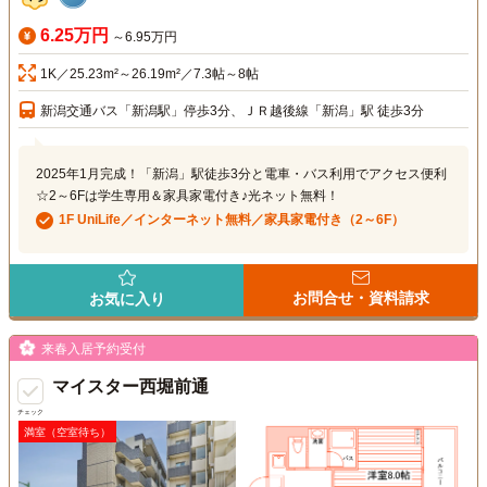
6.25万円
～6.95万円
1K／25.23m²～26.19m²／7.3帖～8帖
新潟交通バス「新潟駅」停歩3分、ＪＲ越後線「新潟」駅 徒歩3分
2025年1月完成！「新潟」駅徒歩3分と電車・バス利用でアクセス便利
☆2～6Fは学生専用＆家具家電付き♪光ネット無料！
1F UniLife／インターネット無料／家具家電付き（2～6F）
お問合せ・資料請求
お気に入り
来春入居予約受付
マイスター西堀前通
チェック
満室（空室待ち）