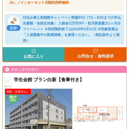
24」／インターネット月額利用料無料
◎住み替え初期割キャンペーン実施中◎（7/1～9/30までの申込
先着順・在校生対象） 入館金5万円OFF・初月家賃最大1ヶ月分
フリーレント ※初回契約終了は2028年3月31日 ※対象部屋は
「入居募集中の部屋情報」を参照ください。（表記条件より適
用）
お問合せ・資料請求
お気に入り
来春入居予約受付
学生会館 ブラン白新【食事付き】
チェック
満室（空室待ち）