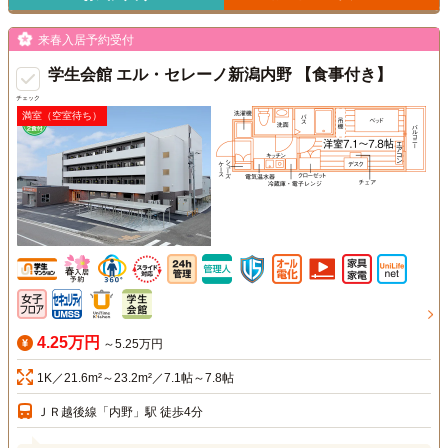
来春入居予約受付
学生会館 エル・セレーノ新潟内野 【食事付き】
チェック
満室（空室待ち）
4.25万円
～5.25万円
1K／21.6m²～23.2m²／7.1帖～7.8帖
ＪＲ越後線「内野」駅 徒歩4分