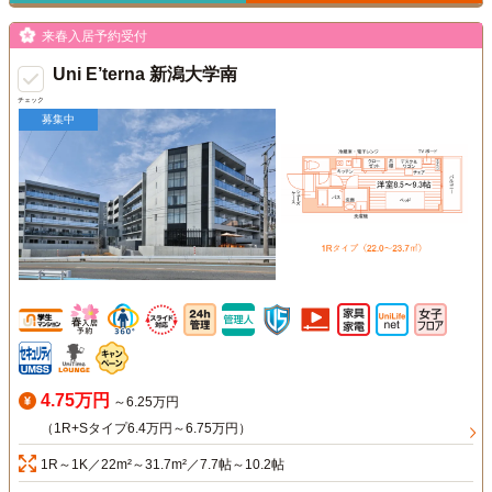
来春入居予約受付
Uni E’terna 新潟大学南
チェック
募集中
4.75万円
～6.25万円
（1R+Sタイプ6.4万円～6.75万円）
1R～1K／22m²～31.7m²／7.7帖～10.2帖