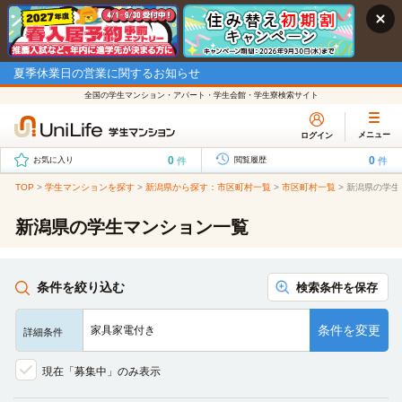
夏季休業日の営業に関するお知らせ
全国の学生マンション・アパート・学生会館・学生寮検索サイト
メニュー
ログイン
0
0
件
件
お気に入り
閲覧履歴
TOP
>
学生マンションを探す
>
新潟県から探す：市区町村一覧
>
市区町村一覧
>
新潟県の学生
新潟県の学生マンション一覧
条件を絞り込む
検索条件を保存
条件を変更
家具家電付き
詳細条件
現在「募集中」のみ表示