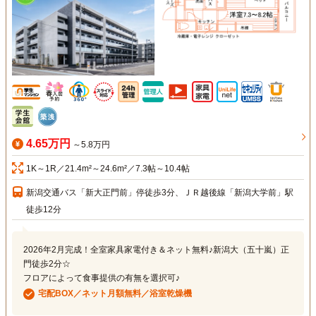
4.65万円
～5.8万円
1K～1R／21.4m²～24.6m²／7.3帖～10.4帖
新潟交通バス「新大正門前」停徒歩3分、ＪＲ越後線「新潟大学前」駅
徒歩12分
2026年2月完成！全室家具家電付き＆ネット無料♪新潟大（五十嵐）正
門徒歩2分☆
フロアによって食事提供の有無を選択可♪
宅配BOX／ネット月額無料／浴室乾燥機