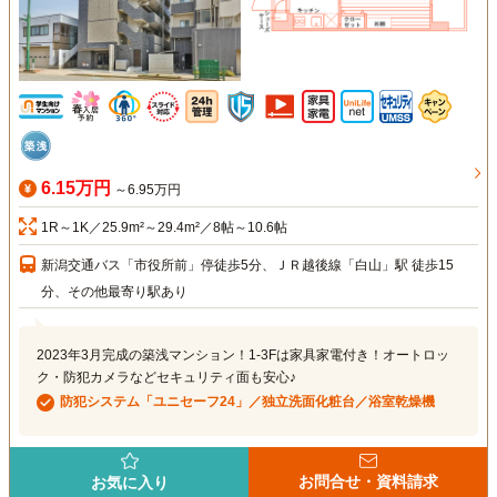
6.15万円
～6.95万円
1R～1K／25.9m²～29.4m²／8帖～10.6帖
新潟交通バス「市役所前」停徒歩5分、ＪＲ越後線「白山」駅 徒歩15
分、その他最寄り駅あり
2023年3月完成の築浅マンション！1-3Fは家具家電付き！オートロッ
ク・防犯カメラなどセキュリティ面も安心♪
防犯システム「ユニセーフ24」／独立洗面化粧台／浴室乾燥機
お問合せ・資料請求
お気に入り