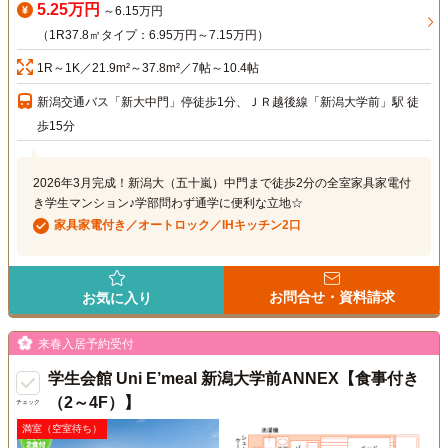
5.25万円
～6.15万円
（1R37.8㎡タイプ：6.95万円～7.15万円）
1R～1K／21.9m²～37.8m²／7帖～10.4帖
新潟交通バス「新大中門」停徒歩1分、ＪＲ越後線「新潟大学前」駅 徒
歩15分
2026年3月完成！新潟大（五十嵐）中門まで徒歩2分の全室家具家電付
き学生マンション♪学部問わず通学に便利な立地☆
家具家電付き／オートロック／IHキッチン2口
お問合せ・資料請求
お気に入り
来春入居予約受付
学生会館 Uni E’meal 新潟大学前ANNEX【食事付き
（2～4F）】
チェック
満室（空室待ち）