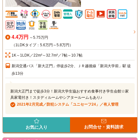
4.4万円
～5.75万円
（1LDKタイプ：5.6万円～5.8万円）
1K～1LDK／22m²～32.7m²／7帖～10.7帖
新潟交通バス「新大正門」停徒歩2分、ＪＲ越後線「新潟大学前」駅 徒
歩13分
新潟大正門まで徒歩3分！新潟大学生協おすすめ食事付き学生会館☆家
具家電付き！スタディルームやシアタールームもあり♪
2021年2月完成／防犯システム「ユニセーフ24」／有人管理
お問合せ・資料請求
お気に入り