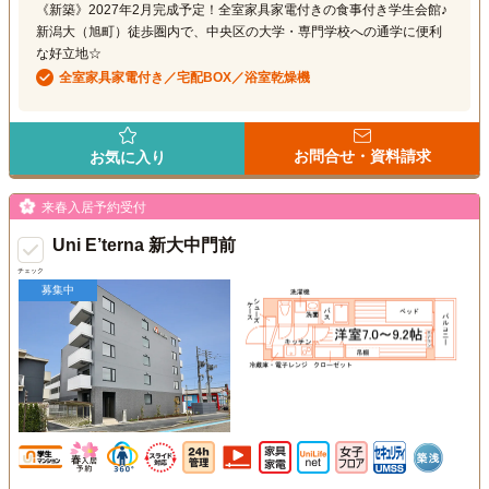
《新築》2027年2月完成予定！全室家具家電付きの食事付き学生会館♪
新潟大（旭町）徒歩圏内で、中央区の大学・専門学校への通学に便利
な好立地☆
全室家具家電付き／宅配BOX／浴室乾燥機
お問合せ・資料請求
お気に入り
来春入居予約受付
Uni E’terna 新大中門前
チェック
募集中