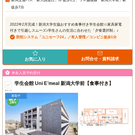
徒歩7分
2022年2月完成！新潟大学生協おすすめ食事付き学生会館☆家具家電
付きで引越しスムーズ♪学生さんの生活に合わせた「夕食選択制」♪
防犯システム「ユニセーフ24」／有人管理／コンビニ徒歩1分
お問合せ・資料請求
お気に入り
来春入居予約受付
学生会館 Uni E’meal 新潟大学前【食事付き】
チェック
募集中