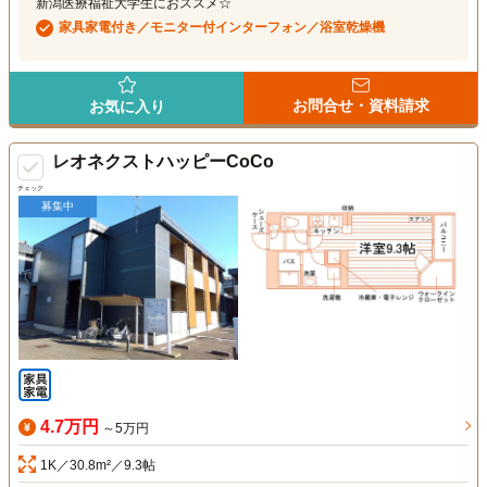
新潟医療福祉大学生におススメ☆
家具家電付き／モニター付インターフォン／浴室乾燥機
お問合せ・資料請求
お気に入り
レオネクストハッピーCoCo
チェック
募集中
4.7万円
～5万円
1K／30.8m²／9.3帖