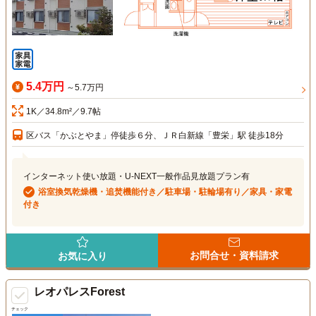
5.4万円
～5.7万円
1K／34.8m²／9.7帖
区バス「かぶとやま」停徒歩６分、ＪＲ白新線「豊栄」駅 徒歩18分
インターネット使い放題・U-NEXT一般作品見放題プラン有
浴室換気乾燥機・追焚機能付き／駐車場・駐輪場有り／家具・家電
付き
お問合せ・資料請求
お気に入り
レオパレスForest
チェック