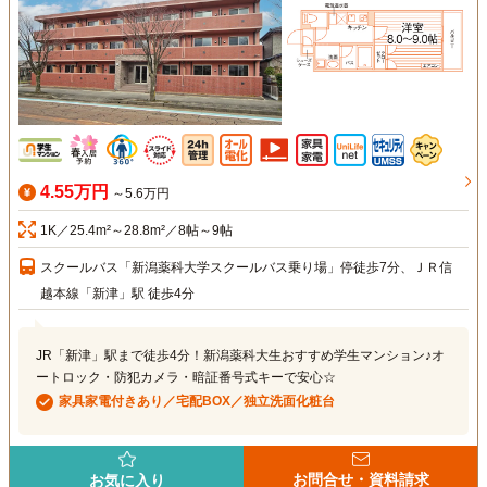
4.55万円
～5.6万円
1K／25.4m²～28.8m²／8帖～9帖
スクールバス「新潟薬科大学スクールバス乗り場」停徒歩7分、ＪＲ信
越本線「新津」駅 徒歩4分
JR「新津」駅まで徒歩4分！新潟薬科大生おすすめ学生マンション♪オ
ートロック・防犯カメラ・暗証番号式キーで安心☆
家具家電付きあり／宅配BOX／独立洗面化粧台
お問合せ・資料請求
お気に入り