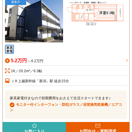
募集中
5.2万円
～6.2万円
1K／20.2m²／6.3帖
ＪＲ上越新幹線「新潟」駅 徒歩15分
家具家電付きなので初期費用をおさえて生活スタートできます♪
モニター付インターフォン・防犯ガラス／浴室換気乾燥機／エアコ
ン
お問合せ・資料請求
お気に入り