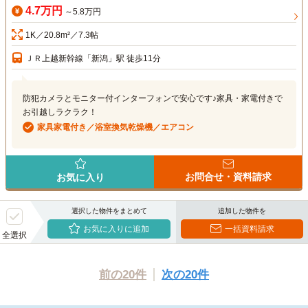
4.7万円
～5.8万円
1K／20.8m²／7.3帖
ＪＲ上越新幹線「新潟」駅 徒歩11分
防犯カメラとモニター付インターフォンで安心です♪家具・家電付きで
お引越しラクラク！
家具家電付き／浴室換気乾燥機／エアコン
お問合せ・資料請求
お気に入り
選択した物件をまとめて
追加した物件を
お気に入りに追加
一括資料請求
全選択
前の20件
次の20件