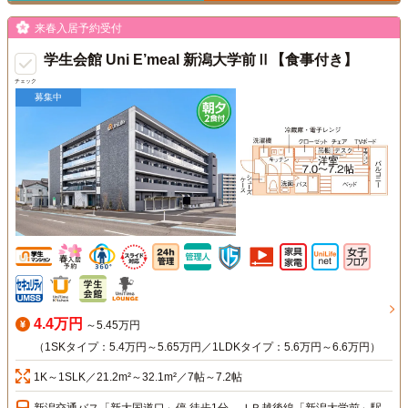
来春入居予約受付
学生会館 Uni E’meal 新潟大学前Ⅱ【食事付き】
チェック
募集中
4.4万円
～5.45万円
（1SKタイプ：5.4万円～5.65万円／1LDKタイプ：5.6万円～6.6万円）
1K～1SLK／21.2m²～32.1m²／7帖～7.2帖
新潟交通バス「新大国道口」停 徒歩1分、ＪＲ越後線「新潟大学前」駅