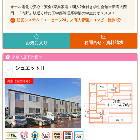
オール電化で安心・安全♪家具家電＋朝夕2食付き学生会館☆新潟大西
門・「内野」駅近く特に工学部等理系学部の学生にオススメ！
防犯システム「ユニセーフ24」／有人管理／コンビニ徒歩1分
お問合せ・資料請求
お気に入り
来春入居予約受付
シュエットⅡ
チェック
満室（空室待ち）