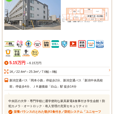
5.15万円
～6.15万円
1K／22.4m²～25.3m²／7.6帖～8帖
新潟交通バス「岡本小路」停徒歩2分、新潟交通バス「新潟中央高校
前」停徒歩4分、ＪＲ越後線「白山」駅 徒歩14分
中央区の大学・専門学校に通学便利な家具家電&食事付き学生会館！防
犯カメラ・オートロック・有人管理の充実セキュリティ☆
栄養バランスのとれた朝夕2食付き／防犯システム「ユニセーフ