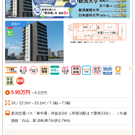
募集中
5.95万円
～6.3万円
1K／22.2m²～23.1m²／7.1帖～7.5帖
新潟交通バス「東中通」停徒歩3分（JR新潟駅まで乗車13分）、ＪＲ越
後線「白山」駅 自転車7分(約1.7km)