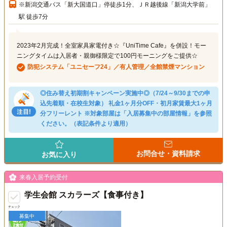
※新潟交通バス「新大国道口」停徒歩1分、ＪＲ越後線「新潟大学前」
駅 徒歩7分
2023年2月完成！全室家具家電付き☆『UniTime Cafe』を併設！モー
ニングタイムは入居者・親御様限定で100円モーニングをご提供☆
防犯システム「ユニセーフ24」／有人管理／全館禁煙マンション
◎住み替え初期割キャンペーン実施中◎（7/24～9/30までの申
込先着順・在校生対象） 礼金1ヶ月分OFF・初月家賃最大1ヶ月
分フリーレント ※対象部屋は「入居募集中の部屋情報」を参照
ください。（表記条件より適用）
お問合せ・資料請求
お気に入り
来春入居予約受付
学生会館 スカラーズ【食事付き】
チェック
募集中