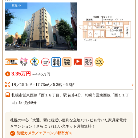
チェック
募集中
3.35万円
～4.45万円
1R／15.1m²～17.73m²／5.3帖～6.3帖
札幌市営東西線「西１８丁目」駅 徒歩4分、札幌市営東西線「西１１丁
目」駅 徒歩9分
札幌の中心「大通」駅に程近い便利な立地♪テレビも付いた家具家電付
きマンション！さらにうれしい光ネット月額無料！
防犯カメラ／エアコン／都市ガス