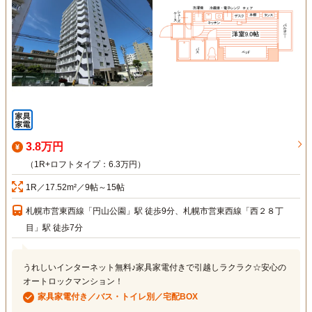
3.8万円
（1R+ロフトタイプ：6.3万円）
1R／17.52m²／9帖～15帖
札幌市営東西線「円山公園」駅 徒歩9分、札幌市営東西線「西２８丁
目」駅 徒歩7分
うれしいインターネット無料♪家具家電付きで引越しラクラク☆安心の
オートロックマンション！
家具家電付き／バス・トイレ別／宅配BOX