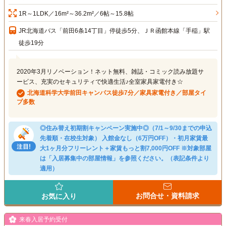
1R～1LDK／16m²～36.2m²／6帖～15.8帖
JR北海道バス「前田6条14丁目」停徒歩5分、ＪＲ函館本線「手稲」駅
徒歩19分
2020年3月リノベーション！ネット無料、雑誌・コミック読み放題サ
ービス、充実のセキュリティで快適生活♪全室家具家電付き☆
北海道科学大学前田キャンパス徒歩7分／家具家電付き／部屋タイ
プ多数
◎住み替え初期割キャンペーン実施中◎（7/1～9/30までの申込
先着順・在校生対象） 入館金なし（6万円OFF）・初月家賃最
大1ヶ月分フリーレント＋家賃もっと割7,000円OFF ※対象部屋
は「入居募集中の部屋情報」を参照ください。（表記条件より
適用）
お問合せ・資料請求
お気に入り
来春入居予約受付