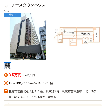
ノースタウンハウス
チェック
募集中
3.5万円
～4.3万円
1R～1DK／17.09m²～19m²／11帖
札幌市営南北線「北１２条」駅 徒歩2分、札幌市営東豊線「北１３条
東」駅 徒歩9分、その他最寄り駅あり