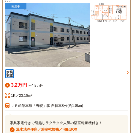
チェック
募集中
3.2万円
～4.8万円
1K／23.18m²
ＪＲ函館本線「野幌」駅 自転車8分(約1.8km)
家具家電付きで引越しラクラク☆人気の浴室乾燥機付き！
温水洗浄便座／浴室乾燥機／宅配BOX