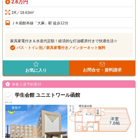
2.6万円
1R／18.63m²
ＪＲ函館本線「大麻」駅 徒歩12分
家具家電付き＆水道代定額！経済的な灯油暖房付きで快適生活☆
バス・トイレ別／家具家電付き／インターネット無料
お問合せ・資料請求
お気に入り
来春入居予約受付
学生会館 ユニエトワール函館
チェック
募集中