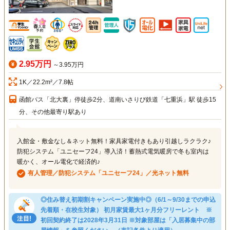
2.95万円
～3.95万円
1K／22.2m²／7.8帖
函館バス「北大裏」停徒歩2分、道南いさりび鉄道「七重浜」駅 徒歩15
分、その他最寄り駅あり
入館金・敷金なし＆ネット無料！家具家電付きもあり引越しラクラク♪
防犯システム「ユニセーフ24」導入済！蓄熱式電気暖房で冬も室内は
暖かく、オール電化で経済的♪
有人管理／防犯システム「ユニセーフ24」／光ネット無料
◎住み替え初期割キャンペーン実施中◎（6/1～9/30までの申込
先着順・在校生対象） 初月家賃最大1ヶ月分フリーレント ※
初回契約終了は2028年3月31日 ※対象部屋は「入居募集中の部