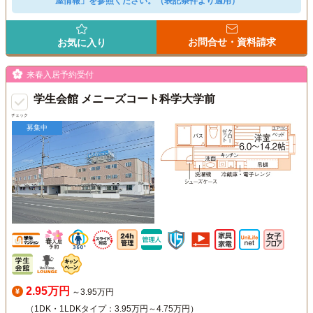
屋情報」を参照ください。（表記条件より適用）
お問合せ・資料請求
お気に入り
来春入居予約受付
学生会館 メニーズコート科学大学前
チェック
募集中
2.95万円
～3.95万円
（1DK・1LDKタイプ：3.95万円～4.75万円）