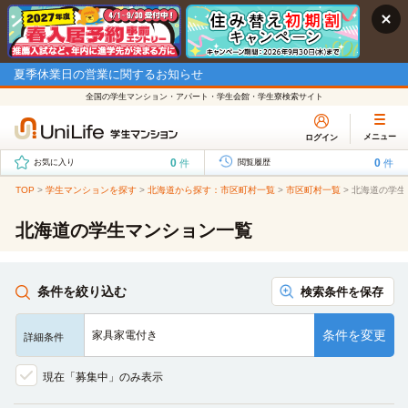
夏季休業日の営業に関するお知らせ
全国の学生マンション・アパート・学生会館・学生寮検索サイト
メニュー
ログイン
0
0
件
件
お気に入り
閲覧履歴
TOP
>
学生マンションを探す
>
北海道から探す：市区町村一覧
>
市区町村一覧
>
北海道の学生
北海道の学生マンション一覧
条件を絞り込む
検索条件を保存
条件を変更
家具家電付き
詳細条件
現在「募集中」のみ表示