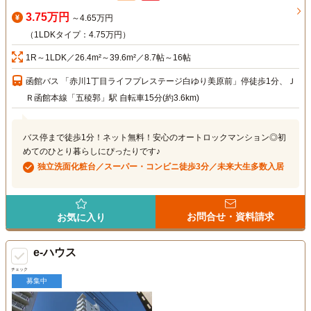
3.75万円
～4.65万円
（1LDKタイプ：4.75万円）
1R～1LDK／26.4m²～39.6m²／8.7帖～16帖
函館バス 「赤川1丁目ライフプレステージ白ゆり美原前」停徒歩1分、Ｊ
Ｒ函館本線「五稜郭」駅 自転車15分(約3.6km)
バス停まで徒歩1分！ネット無料！安心のオートロックマンション◎初
めてのひとり暮らしにぴったりです♪
独立洗面化粧台／スーパー・コンビニ徒歩3分／未来大生多数入居
お問合せ・資料請求
お気に入り
e-ハウス
チェック
募集中