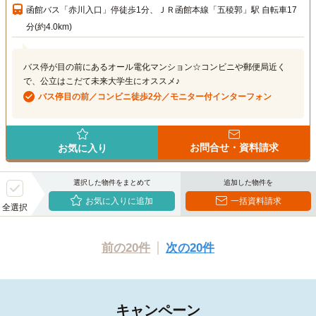
函館バス「赤川入口」停徒歩1分、ＪＲ函館本線「五稜郭」駅 自転車17
分(約4.0km)
バス停が目の前にあるオール電化マンション☆コンビニや郵便局近く
で、公立はこだて未来大学生にオススメ♪
バス停目の前／コンビニ徒歩2分／モニター付インターフォン
お問合せ・資料請求
お気に入り
選択した物件をまとめて
追加した物件を
お気に入りに追加
一括資料請求
全選択
前の20件
次の20件
キャンペーン