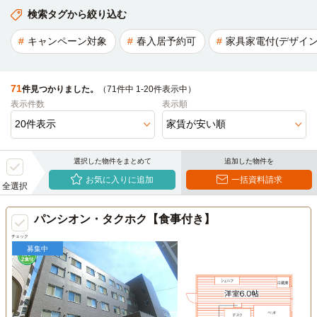
検索タグから絞り込む
キャンペーン対象
春入居予約可
家具家電付(デザイン
71
件見つかりました。
（71件中 1-20件表示中）
表示件数
表示順
選択した物件をまとめて
追加した物件を
お気に入りに追加
一括資料請求
全選択
パンシオン・タクホク【食事付き】
チェック
募集中