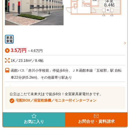
3.5万円
～4.6万円
1K／23.18m²／8.4帖
函館バス「赤川小学校前」停徒歩6分、ＪＲ函館本線「五稜郭」駅 自転
車22分(約5.2km)、その他最寄り駅あり
公立はこだて未来大]まで徒歩8分！全室家具家電付きです。
宅配BOX／浴室乾燥機／モニター付インターフォン
お問合せ・資料請求
お気に入り