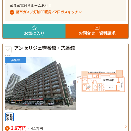
家具家電付きルームあり！
都市ガス／灯油FF暖房／2口ガスキッチン
お問合せ・資料請求
お気に入り
アンセリジェ壱番館・弐番館
チェック
募集中
3.6万円
～4.1万円