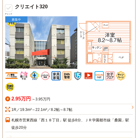
クリエイト320
チェック
募集中
2.95万円
～3.95万円
1R／19.3m²～22.1m²／8.2帖～8.7帖
札幌市営東西線「西１８丁目」駅 徒歩8分、ＪＲ学園都市線「桑園」駅
徒歩20分