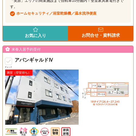
「美原」エリアの商業施設まで自転車10分圏内！全室家具家電付きで
す。
ホームセキュリティ／浴室乾燥機／温水洗浄便座
お問合せ・資料請求
お気に入り
来春入居予約受付
アバンギャルドⅣ
チェック
満室（空室待ち）