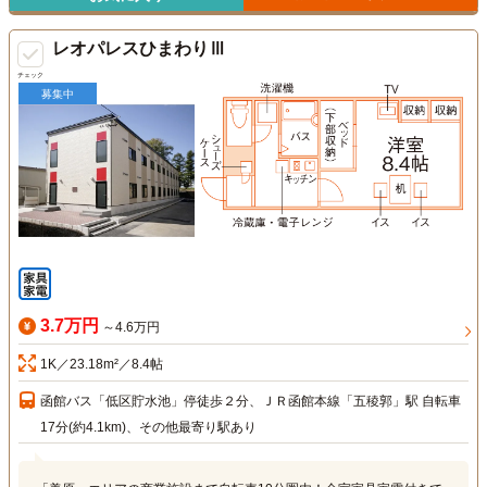
レオパレスひまわりⅢ
チェック
募集中
3.7万円
～4.6万円
1K／23.18m²／8.4帖
函館バス「低区貯水池」停徒歩２分、ＪＲ函館本線「五稜郭」駅 自転車
17分(約4.1km)、その他最寄り駅あり