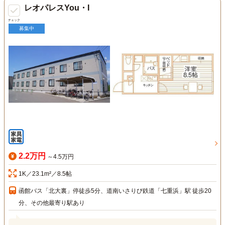
レオパレスYou・I
チェック
募集中
2.2万円
～4.5万円
1K／23.1m²／8.5帖
函館バス「北大裏」停徒歩5分、道南いさりび鉄道「七重浜」駅 徒歩20
分、その他最寄り駅あり