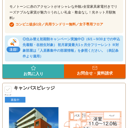
モノトーンに赤のアクセントがオシャレな外観♪全室家具家電付きでリ
ーズナブルな家賃が魅力☆うれしい礼金・敷金なし！光ネット月額無
料♪
コンビニ徒歩1分／共用ランドリー無料／女子専用フロア
◎住み替え初期割キャンペーン実施中◎（6/1～9/30までの申込
先着順・在校生対象） 初月家賃最大1ヶ月分フリーレント ※対
象部屋は「入居募集中の部屋情報」を参照ください。（表記条
件より適用）
お問合せ・資料請求
お気に入り
キャンパスビレッジ
チェック
募集中