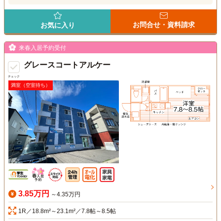
お問合せ・資料請求
お気に入り
来春入居予約受付
グレースコートアルケー
チェック
満室（空室待ち）
3.85万円
～4.35万円
1R／18.8m²～23.1m²／7.8帖～8.5帖