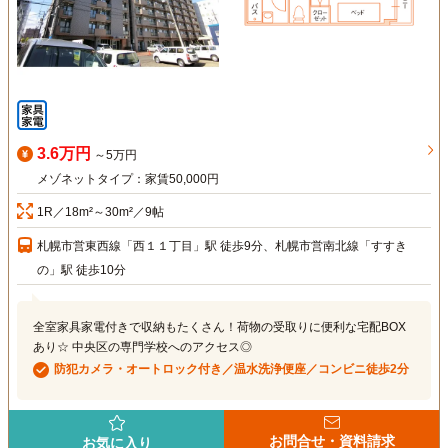
3.6万円
～5万円
メゾネットタイプ：家賃50,000円
1R／18m²～30m²／9帖
札幌市営東西線「西１１丁目」駅 徒歩9分、札幌市営南北線「すすき
の」駅 徒歩10分
全室家具家電付きで収納もたくさん！荷物の受取りに便利な宅配BOX
あり☆ 中央区の専門学校へのアクセス◎
防犯カメラ・オートロック付き／温水洗浄便座／コンビニ徒歩2分
お問合せ・資料請求
お気に入り