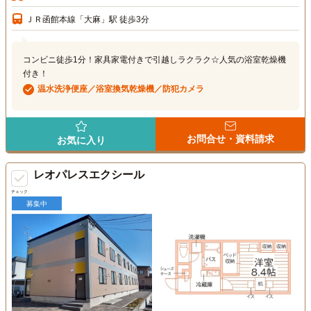
ＪＲ函館本線「大麻」駅 徒歩3分
コンビニ徒歩1分！家具家電付きで引越しラクラク☆人気の浴室乾燥機
付き！
温水洗浄便座／浴室換気乾燥機／防犯カメラ
お問合せ・資料請求
お気に入り
レオパレスエクシール
チェック
募集中