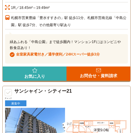
1R／18.45m²～19.49m²
札幌市営東豊線「豊水すすきの」駅 徒歩11分、札幌市営南北線「中島公
園」駅 徒歩7分、その他最寄り駅あり
緑あふれる「中島公園」まで徒歩圏内！マンション1Fにはコンビニや
飲食店あり！
全室家具家電付き／通学便利／24Hスーパー徒歩3分
お問合せ・資料請求
お気に入り
サンシャイン・シティー21
チェック
募集中