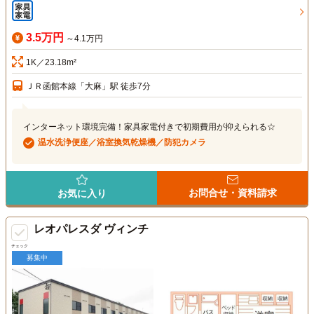
3.5万円
～4.1万円
1K／23.18m²
ＪＲ函館本線「大麻」駅 徒歩7分
インターネット環境完備！家具家電付きで初期費用が抑えられる☆
温水洗浄便座／浴室換気乾燥機／防犯カメラ
お問合せ・資料請求
お気に入り
レオパレスダ ヴィンチ
チェック
募集中