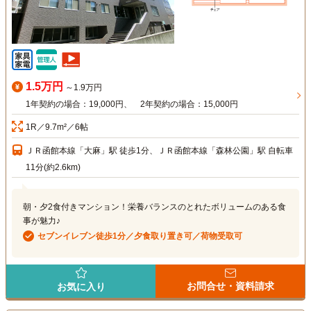
1.5万円
～1.9万円
1年契約の場合：19,000円、 2年契約の場合：15,000円
1R／9.7m²／6帖
ＪＲ函館本線「大麻」駅 徒歩1分、ＪＲ函館本線「森林公園」駅 自転車
11分(約2.6km)
朝・夕2食付きマンション！栄養バランスのとれたボリュームのある食
事が魅力♪
セブンイレブン徒歩1分／夕食取り置き可／荷物受取可
お問合せ・資料請求
お気に入り