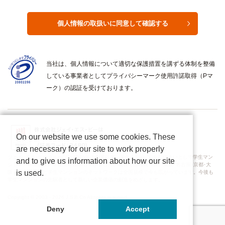
当社は、個人情報について適切な保護措置を講ずる体制を整備
している事業者としてプライバシーマーク使用許諾取得（Pマ
ーク）の認証を受けております。
On our website we use some cookies. These
are necessary for our site to work properly
ジェイ･エス･ビーグループは1976年の創業以来、学生に安心･安全な住まいとして学生マン
and to give us information about how our site
ション／学生会館／学生寮を提供してきました。現在では札幌･仙台･東京･名古屋･京都･大
is used.
阪･岡山･福岡など学生マンションのネットワークは全国規模で今も広がっています。今後も
学生マンションの先駆者として新しい企業価値の創造をめざします。
Copyright © 2003－2026 J.S.B.Co All rights reserved.
Deny
Accept