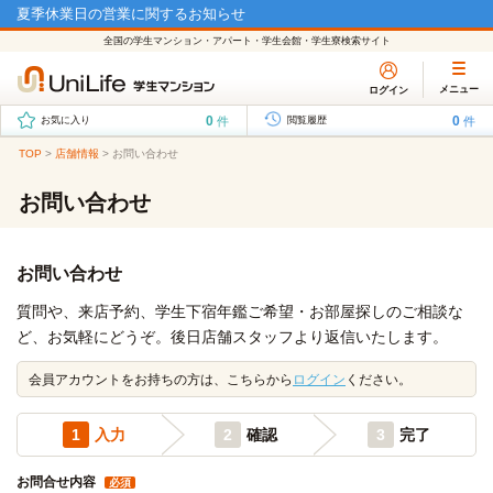
夏季休業日の営業に関するお知らせ
全国の学生マンション・アパート・学生会館・学生寮検索サイト
メニュー
ログイン
0
0
件
件
お気に入り
閲覧履歴
TOP
>
店舗情報
>
お問い合わせ
お問い合わせ
お問い合わせ
質問や、来店予約、学生下宿年鑑ご希望・お部屋探しのご相談な
ど、お気軽にどうぞ。後日店舗スタッフより返信いたします。
会員アカウントをお持ちの方は、こちらから
ログイン
ください。
1
入力
2
確認
3
完了
お問合せ内容
必須