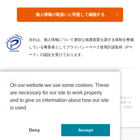
当社は、個人情報について適切な保護措置を講ずる体制を整備
している事業者としてプライバシーマーク使用許諾取得（Pマ
ーク）の認証を受けております。
On our website we use some cookies. These
are necessary for our site to work properly
ジェイ･エス･ビーグループは1976年の創業以来、学生に安心･安全な住まいとして学生マン
and to give us information about how our site
ション／学生会館／学生寮を提供してきました。現在では札幌･仙台･東京･名古屋･京都･大
is used.
阪･岡山･福岡など学生マンションのネットワークは全国規模で今も広がっています。今後も
学生マンションの先駆者として新しい企業価値の創造をめざします。
Copyright © 2003－2026 J.S.B.Co All rights reserved.
Deny
Accept