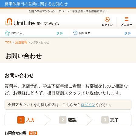
夏季休業日の営業に関するお知らせ
全国の学生マンション・アパート・学生会館・学生寮検索サイト
メニュー
ログイン
0
0
件
件
お気に入り
閲覧履歴
TOP
>
店舗情報
>
お問い合わせ
お問い合わせ
お問い合わせ
質問や、来店予約、学生下宿年鑑ご希望・お部屋探しのご相談な
ど、お気軽にどうぞ。後日店舗スタッフより返信いたします。
会員アカウントをお持ちの方は、こちらから
ログイン
ください。
1
入力
2
確認
3
完了
お問合せ内容
必須