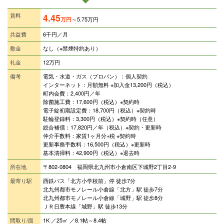
賃料
4.45
～5.75万円
万円
共益費
6千円／月
敷金
なし（※禁煙特約あり）
礼金
12万円
備考
電気・水道・ガス（プロパン）：個人契約
インターネット：月額無料 ※加入金13,200円（税込）
町内会費：2,400円／年
除菌施工費：17,600円（税込）※契約時
電子錠初期設定費：18,700円（税込）※契約時
駐輪登録料：3,300円（税込）※契約時（任意）
総合補償：17,820
円／年（税込）※契約・更新時
仲介手数料：家賃1ヶ月分+税 ※契約時
更新事務手数料：16,500円（税込）※更新時
基本清掃料：42,900円（税込）※退去時
所在地
〒802-0804 福岡県北九州市小倉南区下城野2丁目2-9
最寄り駅
西鉄バス「北方小学校前」停 徒歩7分
北九州都市モノレール小倉線「北方」駅 徒歩7分
北九州都市モノレール小倉線「城野」駅 徒歩8分
ＪＲ日豊本線「城野」駅 徒歩13分
間取り/面
1K ／25㎡ ／8.1帖～8.4帖