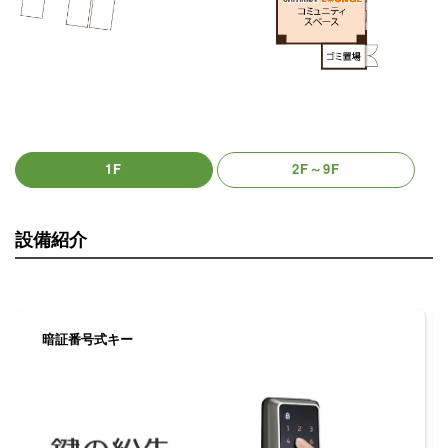
1F
2F～9F
設備紹介
暗証番号式キー