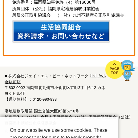
免許番号：福岡県知事免許（4）第16030号
所属団体:（公社）福岡県宅地建物取引業協会
所属公正取引協議会：（一社）九州不動産公正取引協議会
生活協同組合
資料請求・お問い合わせなど
PAGE
TOP
■ 株式会社ジェイ・エス・ビー・ネットワーク
UniLife小
倉駅前店
〒802-0002 福岡県北九州市小倉北区京町3丁目6-12 カネ
ヨシビル1F
【通話無料】：0120-990-833
宅地建物取引業 国土交通大臣(6)第5716号
加盟団体：（公社）全日本不動産協会（公社）不動産保証協会（公社）
首都圏不動産公正取引協議会
On our website we use some cookies. These
広告有効期限：2026年9月30日
are necessary for our site to work properly